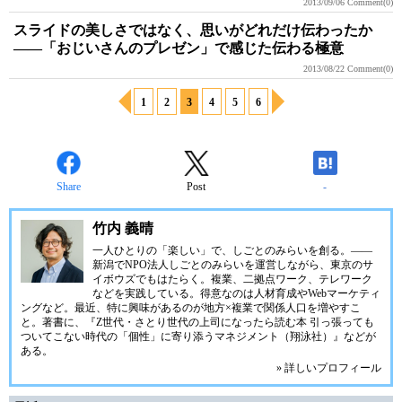
2013/09/06
Comment(0)
スライドの美しさではなく、思いがどれだけ伝わったか
――「おじいさんのプレゼン」で感じた伝わる極意
2013/08/22
Comment(0)
1
2
3
4
5
6
Share
Post
-
竹内 義晴
一人ひとりの「楽しい」で、しごとのみらいを創る。――
新潟で
NPO法人しごとのみらい
を運営しながら、東京のサ
イボウズでもはたらく。複業、二拠点ワーク、テレワーク
などを実践している。得意なのは人材育成やWebマーケティ
ングなど。最近、特に興味があるのが地方×複業で関係人口を増やすこ
と。著書に、『Z世代・さとり世代の上司になったら読む本 引っ張っても
ついてこない時代の「個性」に寄り添うマネジメント（翔泳社）』などが
ある。
» 詳しいプロフィール