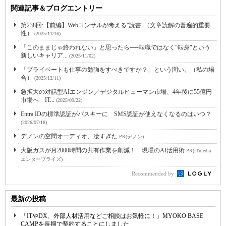
関連記事＆ブログエントリー
第238回:【前編】Webコンサルが考える"読書"（文章読解の普遍的重要
性）
(2025/11/16)
「このままじゃ終われない」と思ったら──転職ではなく"転身"という
新しいキャリア...
(2025/11/02)
「プライベートも仕事の勉強をすべきですか？」という問い。（私の場
合）
(2025/12/11)
急拡大の対話型AIエンジン／デジタルヒューマン市場、4年後に55億円
市場へ IT...
(2025/09/22)
Entra IDの標準認証がパスキーに SMS認証が使えなくなるのはいつ？
(2026/07/18)
デノンの空間オーディオ、凄すぎた
PR(デノン)
大阪ガスが月2000時間の共有作業を削減！ 現場のAI活用術
PR(ITmedia
エンタープライズ)
Recommended by
最新の投稿
「ITやDX、外部人材活用などご相談はお気軽に！」MYOKO BASE
CAMPを長期で契約することにしました