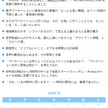
「ITやDX、外部人材活用などご相談はお気軽に！」MYOKO BASE CAMPを
長期で契約することにしました
親子ワーケーションに参加された家族の「もっとも多い構成」は？──当初の
予想と違った「参加者の特徴」
ボクがワーケーションに行くのは、その「土地」に行くことよりも、そこに
いる「人」に会いたいから
地域再生のカギ「シゴトバカタログ」で見える上越のまちと企業の魅力
音声収録からのテキスト化。新たに身につきそうな「アウトプット習慣」と
「スピード感」
創造性と「どうでもいいこと」ができる時間と心の余裕
音声の配信をはじめます。その背景と今後
「ワーケーションは市にとってどんなメリットがあるのか？」「ワーケーシ
ョンを行う意味は何か？」を考えてみた
60年前の時計から1000円のやつまで全部スマートウォッチに！ #wena3 のベ
ルトを自由に交換できるようにしてみた
「それ、いまの時代に言います？」──時代の変化には、敏感でありたい
2026年7月
日
月
火
水
木
金
土
1
2
3
4