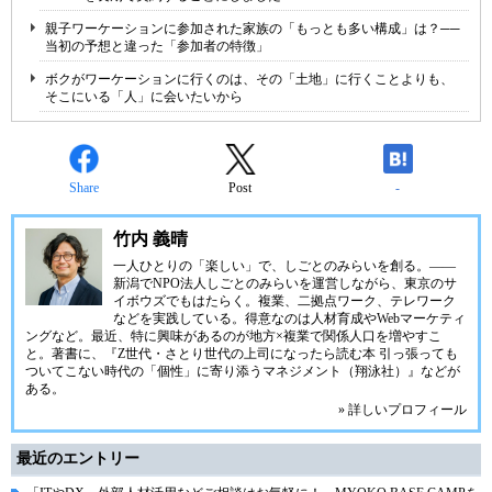
親子ワーケーションに参加された家族の「もっとも多い構成」は？──
当初の予想と違った「参加者の特徴」
ボクがワーケーションに行くのは、その「土地」に行くことよりも、
そこにいる「人」に会いたいから
Share
Post
-
竹内 義晴
一人ひとりの「楽しい」で、しごとのみらいを創る。――
新潟で
NPO法人しごとのみらい
を運営しながら、東京のサ
イボウズでもはたらく。複業、二拠点ワーク、テレワーク
などを実践している。得意なのは人材育成やWebマーケティ
ングなど。最近、特に興味があるのが地方×複業で関係人口を増やすこ
と。著書に、『Z世代・さとり世代の上司になったら読む本 引っ張っても
ついてこない時代の「個性」に寄り添うマネジメント（翔泳社）』などが
ある。
» 詳しいプロフィール
最近のエントリー