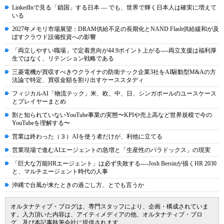
LinkedInで見る「鎖国」する日本 ― でも、世界で輝く日本人は確実に増えて
いる
2027年メモリ市場展望：DRAM供給不足の長期化とNAND Flash供給緩和が及
ぼすクラウド設備投資への影響
「両立しやすい職場」で定着意向が44.9ポイント上がる----両立支援は福利厚
生ではなく、リテンション戦略である
三菱電機が買収すべきウクライナの防衛テック企業3社をAI駆動型M&Aの方
法論で特定、買収金額を割り出すケーススタディ
フィジカルAI「物流テック」米、欧、中、日、シンガポールのユースケース
とプレイヤーまとめ
割と知られていないYouTube事業の実態〜KPIや売上高など世界規模で今の
YouTubeを理解する〜
営業は終わった（３）AIを使う者だけが、利他に立てる
営業現場で進むAIエージェントの急増と「生産性のパラドックス」の現実
「巨大な万能HRエージェント」は必ず失敗する----Josh Bersinが描くHR 2030
と、マルチエージェント時代の人事
沖縄で台風が来たときの過ごし方、とでも言うか
オルタナティブ・ブログは、専門スタッフにより、企画・構成されていま
す。入力頂いた内容は、アイティメディアの他、オルタナティブ・ブロ
グ、及び本記事執筆会社に提供されます。