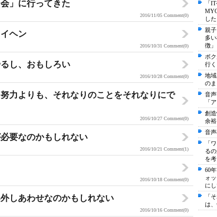
習会」に行ってきた
「I
MY
2016/11/05
Comment(0)
した
親子
タイヘン
多い
徴」
2016/10/31
Comment(0)
ボク
やるし、おもしろい
行く
地域
2016/10/28
Comment(0)
のま
る努力よりも、それなりのことをそれなりにで
音声
「ア
創造
2016/10/27
Comment(0)
余裕
音声
が必要なのかもしれない
「ワ
2016/10/21
Comment(1)
るの
を考
60
ォッ
2016/10/18
Comment(0)
にし
案外しあわせなのかもしれない
「そ
は、
2016/10/16
Comment(0)