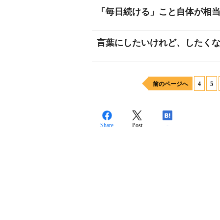
「毎日続ける」こと自体が相
言葉にしたいけれど、したく
前のページへ
4
5
Share
Post
-