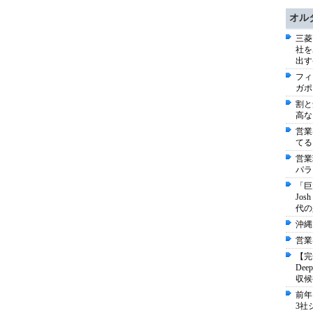
オル
三菱
社を
出す
フィ
ガポ
割と
高な
営業
てる
営業
パラ
「巨
Jo
代の
沖縄
営業
【完
De
収候
前年
3社