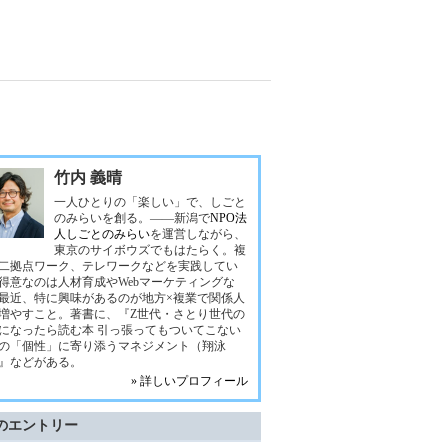
竹内 義晴
一人ひとりの「楽しい」で、しごと
のみらいを創る。――新潟で
NPO法
人しごとのみらい
を運営しながら、
東京のサイボウズでもはたらく。複
二拠点ワーク、テレワークなどを実践してい
得意なのは人材育成やWebマーケティングな
最近、特に興味があるのが地方×複業で関係人
増やすこと。著書に、『Z世代・さとり世代の
になったら読む本 引っ張ってもついてこない
の「個性」に寄り添うマネジメント（翔泳
』などがある。
» 詳しいプロフィール
のエントリー