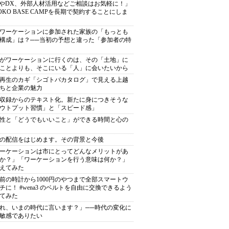
TやDX、外部人材活用などご相談はお気軽に！」
OKO BASE CAMPを長期で契約することにしま
ワーケーションに参加された家族の「もっとも
構成」は？──当初の予想と違った「参加者の特
がワーケーションに行くのは、その「土地」に
ことよりも、そこにいる「人」に会いたいから
再生のカギ「シゴトバカタログ」で見える上越
ちと企業の魅力
収録からのテキスト化。新たに身につきそうな
ウトプット習慣」と「スピード感」
性と「どうでもいいこと」ができる時間と心の
の配信をはじめます。その背景と今後
ーケーションは市にとってどんなメリットがあ
か？」「ワーケーションを行う意味は何か？」
えてみた
年前の時計から1000円のやつまで全部スマートウ
チに！ #wena3 のベルトを自由に交換できるよう
てみた
れ、いまの時代に言います？」──時代の変化に
敏感でありたい