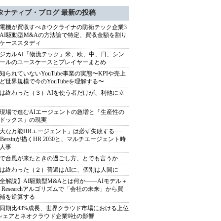
タナティブ・ブログ 最新の投稿
電機が買収すべきウクライナの防衛テック企業3
AI駆動型M&Aの方法論で特定、買収金額を割り
ケーススタディ
ジカルAI「物流テック」米、欧、中、日、シン
ールのユースケースとプレイヤーまとめ
知られていないYouTube事業の実態〜KPIや売上
ど世界規模で今のYouTubeを理解する〜
は終わった（３）AIを使う者だけが、利他に立
現場で進むAIエージェントの急増と「生産性の
ドックス」の現実
大な万能HRエージェント」は必ず失敗する----
sh Bersinが描くHR 2030と、マルチエージェント時
人事
で台風が来たときの過ごし方、とでも言うか
は終わった（２）普遍はAIに、個別は人間に
全解説】AI駆動型M&Aとは何か――AIモデル＋
ep Researchアルゴリズムで「会社の未来」から買
補を逆算する
同期比43%成長、世界クラウド市場における上位
シェアとネオクラウド企業9社の影響