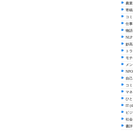
農業 
寄稿 
コミ
仕事 
物語 
NLP
妙高 
トラ
モチ
メン
NPO
自己啓
コミ
マネ
ひと
IT (
ビジネ
社会 
書評 