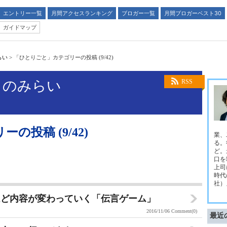
エントリー一覧
月間アクセスランキング
ブロガー一覧
月間ブロガーベスト30
ガイドマップ
らい
>
「ひとりごと」カテゴリーの投稿 (9/42)
とのみらい
RSS
投稿 (9/42)
業、
る。
ど。
口を
上司
時代
社）
ほど内容が変わっていく「伝言ゲーム」
2016/11/06
Comment(0)
最近