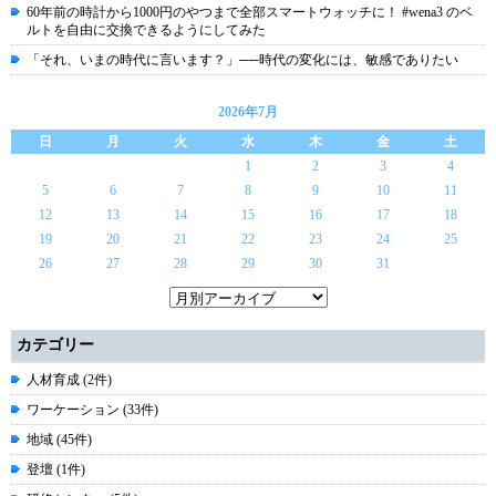
60年前の時計から1000円のやつまで全部スマートウォッチに！ #wena3 のベ
ルトを自由に交換できるようにしてみた
「それ、いまの時代に言います？」──時代の変化には、敏感でありたい
2026年7月
日
月
火
水
木
金
土
1
2
3
4
5
6
7
8
9
10
11
12
13
14
15
16
17
18
19
20
21
22
23
24
25
26
27
28
29
30
31
カテゴリー
人材育成 (2件)
ワーケーション (33件)
地域 (45件)
登壇 (1件)