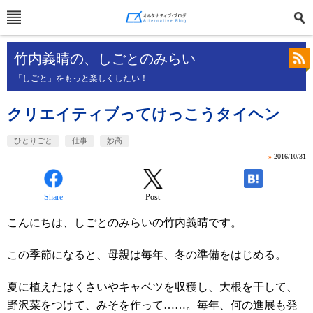
竹内義晴の、しごとのみらい
「しごと」をもっと楽しくしたい！
クリエイティブってけっこうタイヘン
ひとりごと
仕事
妙高
»
2016/10/31
Share
Post
-
こんにちは、しごとのみらいの竹内義晴です。
この季節になると、母親は毎年、冬の準備をはじめる。
夏に植えたはくさいやキャベツを収穫し、大根を干して、
野沢菜をつけて、みそを作って……。毎年、何の進展も発