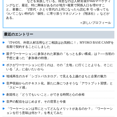
などを実践している。得意なのは人材育成やWebマーケティ
ングなど。最近、特に興味があるのが地方×複業で関係人口を増やすこ
と。著書に、『Z世代・さとり世代の上司になったら読む本 引っ張っても
ついてこない時代の「個性」に寄り添うマネジメント（翔泳社）』などが
ある。
» 詳しいプロフィール
最近のエントリー
「ITやDX、外部人材活用などご相談はお気軽に！」MYOKO BASE CAMPを
長期で契約することにしました
親子ワーケーションに参加された家族の「もっとも多い構成」は？──当初の
予想と違った「参加者の特徴」
ボクがワーケーションに行くのは、その「土地」に行くことよりも、そこに
いる「人」に会いたいから
地域再生のカギ「シゴトバカタログ」で見える上越のまちと企業の魅力
音声収録からのテキスト化。新たに身につきそうな「アウトプット習慣」と
「スピード感」
創造性と「どうでもいいこと」ができる時間と心の余裕
音声の配信をはじめます。その背景と今後
「ワーケーションは市にとってどんなメリットがあるのか？」「ワーケーシ
ョンを行う意味は何か？」を考えてみた