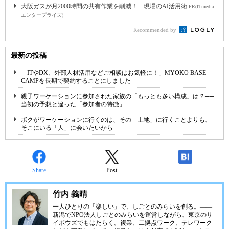
大阪ガスが月2000時間の共有作業を削減！ 現場のAI活用術
PR(ITmedia
エンタープライズ)
Recommended by
最新の投稿
「ITやDX、外部人材活用などご相談はお気軽に！」MYOKO BASE
CAMPを長期で契約することにしました
親子ワーケーションに参加された家族の「もっとも多い構成」は？──
当初の予想と違った「参加者の特徴」
ボクがワーケーションに行くのは、その「土地」に行くことよりも、
そこにいる「人」に会いたいから
Share
Post
-
竹内 義晴
一人ひとりの「楽しい」で、しごとのみらいを創る。――
新潟で
NPO法人しごとのみらい
を運営しながら、東京のサ
イボウズでもはたらく。複業、二拠点ワーク、テレワーク