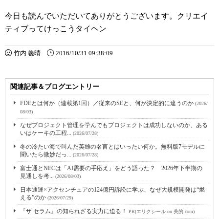
今日も読んでいただいてありがとうございます。クリエイ
ティブってけっこうタイヘン
竹内 義晴
2016/10/31 09:38:09
関連記事＆ブログエントリー
FDEとは何か（連載第1回）／従来のSEと、何が決定的に違うのか
(2026/
08/03)
なぜプロジェクト管理を学んでもプロジェクトは成功しないのか、ある
いはケーキの工程...
(2026/07/28)
冬の冷たい海で叫んだ英雄の名言とはいったい何か。無料版7モデルに
聞いたら微妙だっ...
(2026/07/28)
富士通とNECは「AI需要の手応え」をどう語った？ 2026年下半期の
見通しを考...
(2026/08/03)
日本通運×アクセンチュアの124億円訴訟に学ぶ、なぜ大規模開発は“燃
える”のか
(2026/07/29)
『ザ セラム』の知られざる実力に迫る！
PR(エリクシール on 美的.com)