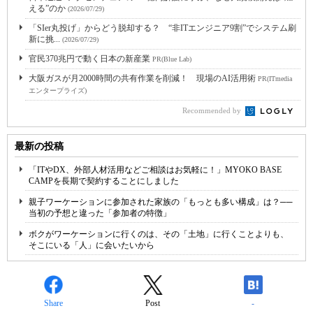
える”のか
(2026/07/29)
「SIer丸投げ」からどう脱却する？ “非ITエンジニア9割”でシステム刷
新に挑...
(2026/07/29)
官民370兆円で動く日本の新産業
PR(Blue Lab)
大阪ガスが月2000時間の共有作業を削減！ 現場のAI活用術
PR(ITmedia
エンタープライズ)
Recommended by
最新の投稿
「ITやDX、外部人材活用などご相談はお気軽に！」MYOKO BASE
CAMPを長期で契約することにしました
親子ワーケーションに参加された家族の「もっとも多い構成」は？──
当初の予想と違った「参加者の特徴」
ボクがワーケーションに行くのは、その「土地」に行くことよりも、
そこにいる「人」に会いたいから
Share
Post
-