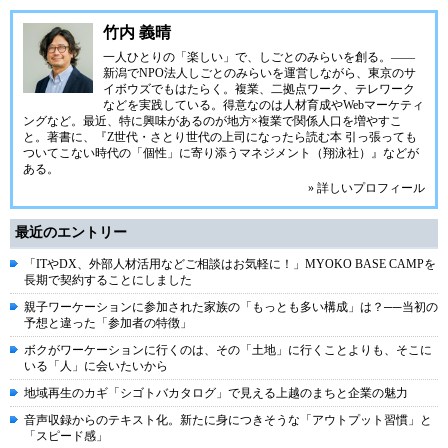
竹内 義晴
一人ひとりの「楽しい」で、しごとのみらいを創る。――
新潟で
NPO法人しごとのみらい
を運営しながら、東京のサ
イボウズでもはたらく。複業、二拠点ワーク、テレワーク
などを実践している。得意なのは人材育成やWebマーケティ
ングなど。最近、特に興味があるのが地方×複業で関係人口を増やすこ
と。著書に、『Z世代・さとり世代の上司になったら読む本 引っ張っても
ついてこない時代の「個性」に寄り添うマネジメント（翔泳社）』などが
ある。
» 詳しいプロフィール
最近のエントリー
「ITやDX、外部人材活用などご相談はお気軽に！」MYOKO BASE CAMPを
長期で契約することにしました
親子ワーケーションに参加された家族の「もっとも多い構成」は？──当初の
予想と違った「参加者の特徴」
ボクがワーケーションに行くのは、その「土地」に行くことよりも、そこに
いる「人」に会いたいから
地域再生のカギ「シゴトバカタログ」で見える上越のまちと企業の魅力
音声収録からのテキスト化。新たに身につきそうな「アウトプット習慣」と
「スピード感」