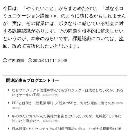
今日は、「やりたいこと」からまとめたので
、「単なるコ
ミュニケーション講座＋α」のように感じるかもしれません
が、実は、その背景には、ボクなりに感じている社会に対
する課題認識があります。その問題を根本的に解決したい
というのが、本来のねらいです。課題認識については、
次
回、改めて言語化したい
と思います。
竹内 義晴
2015/04/17 14:04:49
関連記事＆ブログエントリー
なぜプロジェクト管理を学んでもプロジェクトは成功しないのか、ある
いはケーキの工程...
(2026/07/28)
FDEとは何か（連載第1回）／従来のSEと、何が決定的に違うのか
(2026/
08/03)
冬の冷たい海で叫んだ英雄の名言とはいったい何か。無料版7モデルに
聞いたら微妙だっ...
(2026/07/28)
日本通運×アクセンチュアの124億円訴訟に学ぶ、なぜ大規模開発は“燃