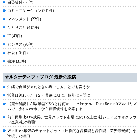
自己啓発 (56件)
コミュニケーション (211件)
マネジメント (22件)
ひとりごと (417件)
IT (43件)
ビジネス (90件)
社会 (134件)
書評 (31件)
オルタナティブ・ブログ 最新の投稿
沖縄で台風が来たときの過ごし方、とでも言うか
営業は終わった（２）普遍はAIに、個別は人間に
【完全解説】AI駆動型M&Aとは何か――AIモデル＋Deep Researchアルゴリズ
ムで「会社の未来」から買収候補を逆算する
前年同期比43%成長、世界クラウド市場における上位3社シェアとネオクラウ
ド企業9社の影響
WordPress最強のチャットボット（圧倒的な高機能と高性能、業界最安値）を
実現した理由