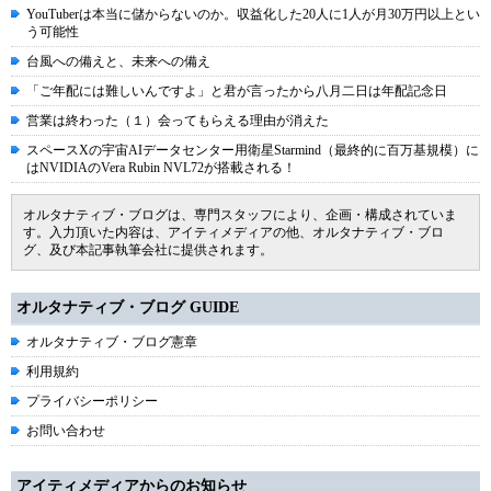
YouTuberは本当に儲からないのか。収益化した20人に1人が月30万円以上とい
う可能性
台風への備えと、未来への備え
「ご年配には難しいんですよ」と君が言ったから八月二日は年配記念日
営業は終わった（１）会ってもらえる理由が消えた
スペースXの宇宙AIデータセンター用衛星Starmind（最終的に百万基規模）に
はNVIDIAのVera Rubin NVL72が搭載される！
オルタナティブ・ブログは、専門スタッフにより、企画・構成されていま
す。入力頂いた内容は、アイティメディアの他、オルタナティブ・ブロ
グ、及び本記事執筆会社に提供されます。
オルタナティブ・ブログ GUIDE
オルタナティブ・ブログ憲章
利用規約
プライバシーポリシー
お問い合わせ
アイティメディアからのお知らせ