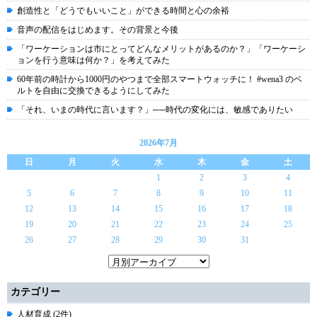
創造性と「どうでもいいこと」ができる時間と心の余裕
音声の配信をはじめます。その背景と今後
「ワーケーションは市にとってどんなメリットがあるのか？」「ワーケーシ
ョンを行う意味は何か？」を考えてみた
60年前の時計から1000円のやつまで全部スマートウォッチに！ #wena3 のベ
ルトを自由に交換できるようにしてみた
「それ、いまの時代に言います？」──時代の変化には、敏感でありたい
2026年7月
日
月
火
水
木
金
土
1
2
3
4
5
6
7
8
9
10
11
12
13
14
15
16
17
18
19
20
21
22
23
24
25
26
27
28
29
30
31
カテゴリー
人材育成 (2件)