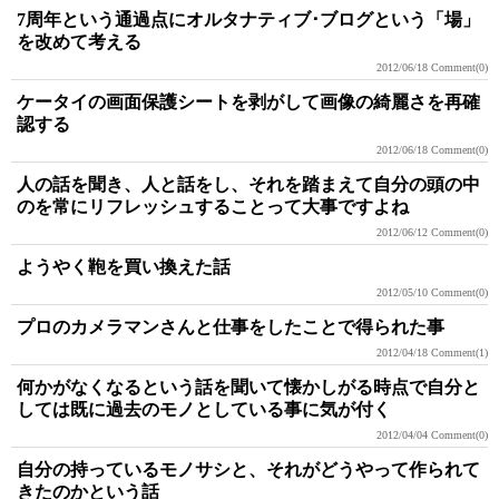
7周年という通過点にオルタナティブ･ブログという「場」
を改めて考える
2012/06/18
Comment(0)
ケータイの画面保護シートを剥がして画像の綺麗さを再確
認する
2012/06/18
Comment(0)
人の話を聞き、人と話をし、それを踏まえて自分の頭の中
のを常にリフレッシュすることって大事ですよね
2012/06/12
Comment(0)
ようやく鞄を買い換えた話
2012/05/10
Comment(0)
プロのカメラマンさんと仕事をしたことで得られた事
2012/04/18
Comment(1)
何かがなくなるという話を聞いて懐かしがる時点で自分と
しては既に過去のモノとしている事に気が付く
2012/04/04
Comment(0)
自分の持っているモノサシと、それがどうやって作られて
きたのかという話