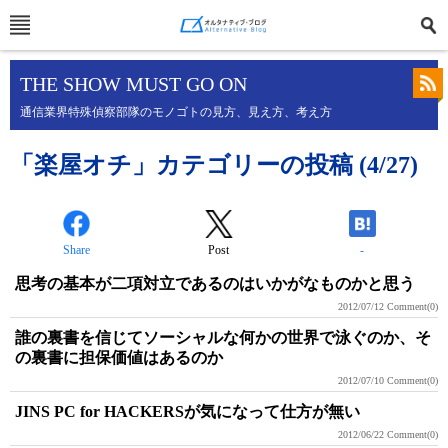
THE SHOW MUST GO ON
通信業界特殊偵察部隊のモノゴトの見方、見え方、考え方
「楽屋オチ」カテゴリーの投稿 (4/27)
Share
Post
-
思考の基本が二項対立であるのはいかがなものかと思う
2012/07/12
Comment(0)
誰の裏書を信じてソーシャルな何かの世界で泳ぐのか、そ
の裏書に担保価値はあるのか
2012/07/10
Comment(0)
JINS PC for HACKERSが気になって仕方が無い
2012/06/22
Comment(0)