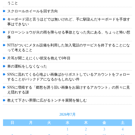
うこと
スクロールホイールを回す方向
キーボード沼と言うほどでは無いけれど、手に馴染んだキーボードを手放す
事はできない
ドローンショウが火の雨を降らせる事故となった先にある、ちょっと怖い想
像
NTTがついにメタル設備を利用した加入電話のサービスを終了することにな
って考えること
片耳が聞こえにくい状況を抱えて6年目
車の運転をしなくなった
SNSに流れてくる心地よい画像ばかりポストしているアカウントをフォロー
することがバックドアになるかもしれない件
SNSに増殖する「郷愁を誘う旧い画像をお届けするアカウント」の所々に見
え隠れする謎
教えて下さい界隈に広がるトンチキ展開を愉しむ
2026年7月
日
月
火
水
木
金
土
1
2
3
4