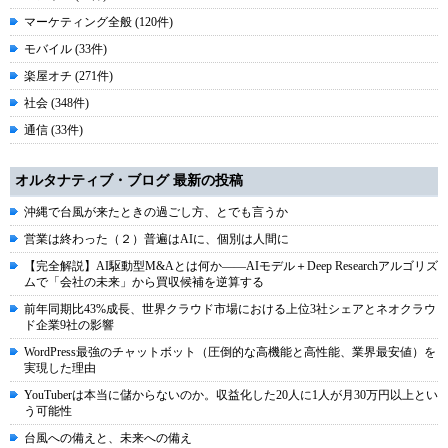
マーケティング全般 (120件)
モバイル (33件)
楽屋オチ (271件)
社会 (348件)
通信 (33件)
オルタナティブ・ブログ 最新の投稿
沖縄で台風が来たときの過ごし方、とでも言うか
営業は終わった（２）普遍はAIに、個別は人間に
【完全解説】AI駆動型M&Aとは何か――AIモデル＋Deep Researchアルゴリズ
ムで「会社の未来」から買収候補を逆算する
前年同期比43%成長、世界クラウド市場における上位3社シェアとネオクラウ
ド企業9社の影響
WordPress最強のチャットボット（圧倒的な高機能と高性能、業界最安値）を
実現した理由
YouTuberは本当に儲からないのか。収益化した20人に1人が月30万円以上とい
う可能性
台風への備えと、未来への備え