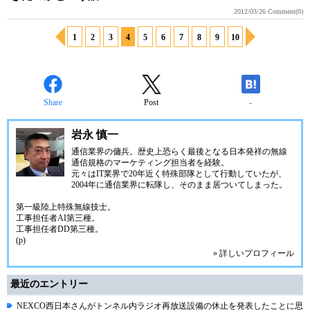
2012/03/26
Comment(0)
1
2
3
4
5
6
7
8
9
10
Share
Post
-
岩永 慎一
通信業界の傭兵。歴史上恐らく最後となる日本発祥の無線
通信規格のマーケティング担当者を経験。
元々はIT業界で20年近く特殊部隊として行動していたが、
2004年に通信業界に転隊し、そのまま居ついてしまった。
第一級陸上特殊無線技士。
工事担任者AI第三種。
工事担任者DD第三種。
(p)
» 詳しいプロフィール
最近のエントリー
NEXCO西日本さんがトンネル内ラジオ再放送設備の休止を発表したことに思