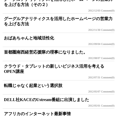
を上げる方法（その２）
2012/12/03
Comment(0)
グーグルアナリティクスを活用したホームページの営業力
を上げる方法
2012/11/30
Comment(0)
おばあちゃんと地域活性化
2012/09/04
Comment(0)
首都圏南西経営応援隊の理事になりました。
2012/08/07
Comment(0)
クラウド・タブレットの新しいビジネス活用を考える
OPEN講座
2012/07/31
Comment(0)
転職じゃなく起業という選択肢
2012/05/07
Comment(0)
DELL社KACEのUstream番組に出演しました
2012/05/01
Comment(0)
アフリカのインターネット最新事情