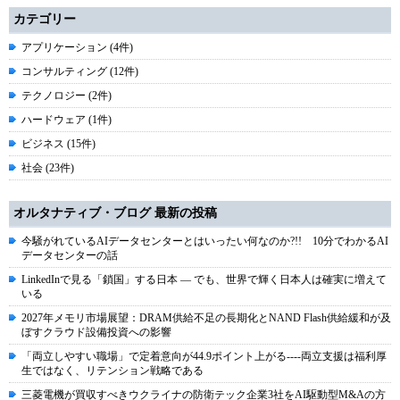
カテゴリー
アプリケーション (4件)
コンサルティング (12件)
テクノロジー (2件)
ハードウェア (1件)
ビジネス (15件)
社会 (23件)
オルタナティブ・ブログ 最新の投稿
今騒がれているAIデータセンターとはいったい何なのか?!! 10分でわかるAI
データセンターの話
LinkedInで見る「鎖国」する日本 ― でも、世界で輝く日本人は確実に増えて
いる
2027年メモリ市場展望：DRAM供給不足の長期化とNAND Flash供給緩和が及
ぼすクラウド設備投資への影響
「両立しやすい職場」で定着意向が44.9ポイント上がる----両立支援は福利厚
生ではなく、リテンション戦略である
三菱電機が買収すべきウクライナの防衛テック企業3社をAI駆動型M&Aの方