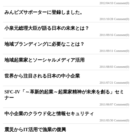
2012/04/10
Comment(0)
みんビズサポーターに登録しました。
2011/10/28
Comment(0)
小泉元総理大臣が語る日本の未来とは？
2011/09/16
Comment(0)
地域ブランディングに必要なことは？
2011/09/11
Comment(0)
地域起業家とソーシャルメディア活用
2011/08/03
Comment(0)
世界から注目される日本の中小企業
2011/07/21
Comment(0)
SFC-IV「～革新的起業～起業家精神が未来を創る」セミ
ナー
2011/06/07
Comment(0)
中小企業のクラウド化と情報セキュリティ
2011/05/30
Comment(0)
震災からIT活用で漁業の復興