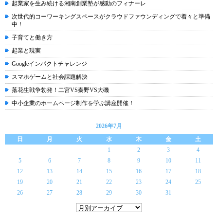
起業家を生み続ける湘南創業塾が感動のフィナーレ
次世代的コーワーキングスペースがクラウドファウンディングで着々と準備
中！
子育てと働き方
起業と現実
Googleインパクトチャレンジ
スマホゲームと社会課題解決
落花生戦争勃発！二宮VS秦野VS大磯
中小企業のホームページ制作を学ぶ講座開催！
2026年7月
日
月
火
水
木
金
土
1
2
3
4
5
6
7
8
9
10
11
12
13
14
15
16
17
18
19
20
21
22
23
24
25
26
27
28
29
30
31