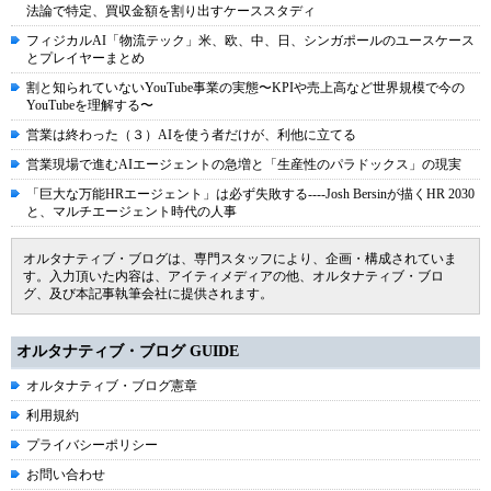
法論で特定、買収金額を割り出すケーススタディ
フィジカルAI「物流テック」米、欧、中、日、シンガポールのユースケース
とプレイヤーまとめ
割と知られていないYouTube事業の実態〜KPIや売上高など世界規模で今の
YouTubeを理解する〜
営業は終わった（３）AIを使う者だけが、利他に立てる
営業現場で進むAIエージェントの急増と「生産性のパラドックス」の現実
「巨大な万能HRエージェント」は必ず失敗する----Josh Bersinが描くHR 2030
と、マルチエージェント時代の人事
オルタナティブ・ブログは、専門スタッフにより、企画・構成されていま
す。入力頂いた内容は、アイティメディアの他、オルタナティブ・ブロ
グ、及び本記事執筆会社に提供されます。
オルタナティブ・ブログ GUIDE
オルタナティブ・ブログ憲章
利用規約
プライバシーポリシー
お問い合わせ