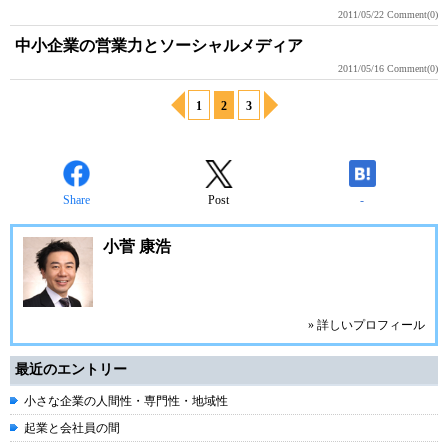
2011/05/22
Comment(0)
中小企業の営業力とソーシャルメディア
2011/05/16
Comment(0)
1
2
3
Share
Post
-
小菅 康浩
» 詳しいプロフィール
最近のエントリー
小さな企業の人間性・専門性・地域性
起業と会社員の間