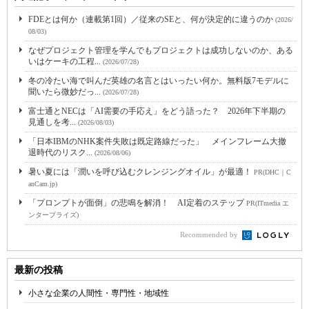
FDEとは何か（連載第1回）／従来のSEと、何が決定的に違うのか
(2026/
08/03)
なぜプロジェクト管理を学んでもプロジェクトは成功しないのか、ある
いはケーキの工程...
(2026/07/28)
冬の冷たい海で叫んだ英雄の名言とはいったい何か。無料版7モデルに
聞いたら微妙だっ...
(2026/07/28)
富士通とNECは「AI需要の手応え」をどう語った？ 2026年下半期の
見通しを考...
(2026/08/03)
「日本IBMのNHK案件失敗は既定路線だった」 メインフレーム大撤
退時代のリスク...
(2026/08/06)
暑い夏には「潤いを呼び込むクレンジングオイル」が最適！
PR(DHC｜C
anCam.jp)
「プロンプトが面倒」の悲鳴を解消！ AI定着のステップ
PR(ITmedia エ
ンタープライズ)
Recommended by
最新の投稿
小さな企業の人間性・専門性・地域性