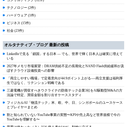
テクノロジー (2件)
ハードウェア (1件)
ビジネス (15件)
社会 (23件)
オルタナティブ・ブログ 最新の投稿
LinkedInで見る「鎖国」する日本 ― でも、世界で輝く日本人は確実に増えて
いる
2027年メモリ市場展望：DRAM供給不足の長期化とNAND Flash供給緩和が及
ぼすクラウド設備投資への影響
「両立しやすい職場」で定着意向が44.9ポイント上がる----両立支援は福利厚
生ではなく、リテンション戦略である
三菱電機が買収すべきウクライナの防衛テック企業3社をAI駆動型M&Aの方
法論で特定、買収金額を割り出すケーススタディ
フィジカルAI「物流テック」米、欧、中、日、シンガポールのユースケース
とプレイヤーまとめ
割と知られていないYouTube事業の実態〜KPIや売上高など世界規模で今の
YouTubeを理解する〜
営業は終わった（３）AIを使う者だけが、利他に立てる