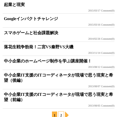
起業と現実
2015/03/17
Comment(0)
Googleインパクトチャレンジ
2015/03/16
Comment(0)
スマホゲームと社会課題解決
2014/02/26
Comment(0)
落花生戦争勃発！二宮VS秦野VS大磯
2013/11/14
Comment(0)
中小企業のホームページ制作を学ぶ講座開催！
2013/08/12
Comment(0)
中小企業IT支援のITコーディネータが現場で思う現実と希
望（後編）
2013/08/07
Comment(0)
中小企業IT支援のITコーディネータが現場で思う現実と希
望（前編）
2013/08/05
Comment(0)
1
2