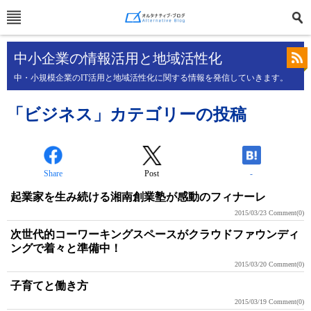
中小企業の情報活用と地域活性化
中・小規模企業のIT活用と地域活性化に関する情報を発信していきます。
「ビジネス」カテゴリーの投稿
Share
Post
-
起業家を生み続ける湘南創業塾が感動のフィナーレ
2015/03/23
Comment(0)
次世代的コーワーキングスペースがクラウドファウンディ
ングで着々と準備中！
2015/03/20
Comment(0)
子育てと働き方
2015/03/19
Comment(0)