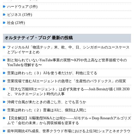
ハードウェア (1件)
ビジネス (15件)
社会 (23件)
オルタナティブ・ブログ 最新の投稿
フィジカルAI「物流テック」米、欧、中、日、シンガポールのユースケース
とプレイヤーまとめ
割と知られていないYouTube事業の実態〜KPIや売上高など世界規模で今の
YouTubeを理解する〜
営業は終わった（３）AIを使う者だけが、利他に立てる
営業現場で進むAIエージェントの急増と「生産性のパラドックス」の現実
「巨大な万能HRエージェント」は必ず失敗する----Josh Bersinが描くHR 2030
と、マルチエージェント時代の人事
沖縄で台風が来たときの過ごし方、とでも言うか
営業は終わった（２）普遍はAIに、個別は人間に
【完全解説】AI駆動型M&Aとは何か――AIモデル＋Deep Researchアルゴリズ
ムで「会社の未来」から買収候補を逆算する
前年同期比43%成長、世界クラウド市場における上位3社シェアとネオクラウ