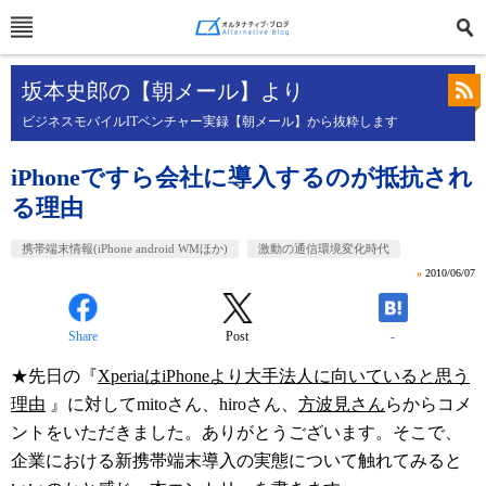
坂本史郎の【朝メール】より
ビジネスモバイルITベンチャー実録【朝メール】から抜粋します
iPhoneですら会社に導入するのが抵抗され
る理由
携帯端末情報(iPhone android WMほか)
激動の通信環境変化時代
»
2010/06/07
Share
Post
-
★先日の『
XperiaはiPhoneより大手法人に向いていると思う
理由
』に対してmitoさん、hiroさん、
方波見さん
らからコメ
ントをいただきました。ありがとうございます。そこで、
企業における新携帯端末導入の実態について触れてみると