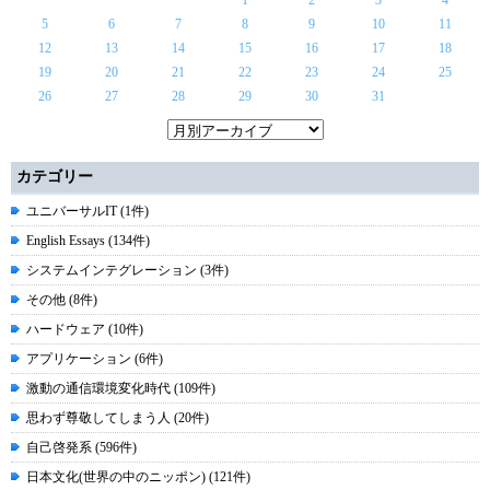
1
2
3
4
5
6
7
8
9
10
11
12
13
14
15
16
17
18
19
20
21
22
23
24
25
26
27
28
29
30
31
カテゴリー
ユニバーサルIT (1件)
English Essays (134件)
システムインテグレーション (3件)
その他 (8件)
ハードウェア (10件)
アプリケーション (6件)
激動の通信環境変化時代 (109件)
思わず尊敬してしまう人 (20件)
自己啓発系 (596件)
日本文化(世界の中のニッポン) (121件)