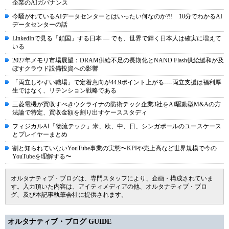
企業のAIガバナンス
今騒がれているAIデータセンターとはいったい何なのか?!! 10分でわかるAI
データセンターの話
LinkedInで見る「鎖国」する日本 ― でも、世界で輝く日本人は確実に増えて
いる
2027年メモリ市場展望：DRAM供給不足の長期化とNAND Flash供給緩和が及
ぼすクラウド設備投資への影響
「両立しやすい職場」で定着意向が44.9ポイント上がる----両立支援は福利厚
生ではなく、リテンション戦略である
三菱電機が買収すべきウクライナの防衛テック企業3社をAI駆動型M&Aの方
法論で特定、買収金額を割り出すケーススタディ
フィジカルAI「物流テック」米、欧、中、日、シンガポールのユースケース
とプレイヤーまとめ
割と知られていないYouTube事業の実態〜KPIや売上高など世界規模で今の
YouTubeを理解する〜
オルタナティブ・ブログは、専門スタッフにより、企画・構成されていま
す。入力頂いた内容は、アイティメディアの他、オルタナティブ・ブロ
グ、及び本記事執筆会社に提供されます。
オルタナティブ・ブログ GUIDE