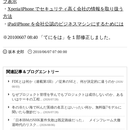
ブ表示
・
Xperia/iPhone でセキュリティ高く会社の情報を取り扱う
方法
・
iPad/iPhone を会社公認のビジネスマシンにするためには
※20100607 08:40 「てにをは」を１部修正しました。
坂本 史郎
2010/06/07 07:00:00
関連記事＆ブログエントリー
FDEとは何か（連載第1回）／従来のSEと、何が決定的に違うのか
(2026/
08/03)
なぜプロジェクト管理を学んでもプロジェクトは成功しないのか、ある
いはケーキの工程...
(2026/07/28)
冬の冷たい海で叫んだ英雄の名言とはいったい何か。無料版7モデルに
聞いたら微妙だっ...
(2026/07/28)
「日本IBMのNHK案件失敗は既定路線だった」 メインフレーム大撤
退時代のリスク...
(2026/08/06)