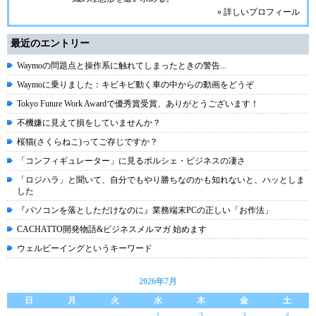
» 詳しいプロフィール
最近のエントリー
Waymoの問題点と操作系に触れてしまったときの警告...
Waymoに乗りました：キビキビ動く車の中からの動画をどうぞ
Tokyo Future Work Awardで優秀賞受賞、ありがとうございます！
不機嫌に見えて損をしていませんか？
桜猫(さくらねこ)ってご存じですか？
「コンフィギュレーター」に見るポルシェ・ビジネスの凄さ
「ロジハラ」と聞いて、自分でもやり勝ちなのかも知れないと、ハッとしま
した
『パソコンを落としただけなのに』業務端末PCの正しい「お作法」
CACHATTO開発物語&ビジネスメルマガ 始めます
ウェルビーイングというキーワード
2026年7月
日
月
火
水
木
金
土