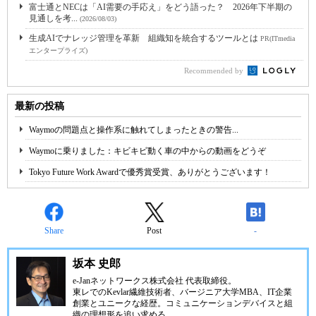
富士通とNECは「AI需要の手応え」をどう語った？ 2026年下半期の
見通しを考...
(2026/08/03)
生成AIでナレッジ管理を革新 組織知を統合するツールとは
PR(ITmedia
エンタープライズ)
Recommended by
最新の投稿
Waymoの問題点と操作系に触れてしまったときの警告...
Waymoに乗りました：キビキビ動く車の中からの動画をどうぞ
Tokyo Future Work Awardで優秀賞受賞、ありがとうございます！
Share
Post
-
坂本 史郎
e-Janネットワークス株式会社
代表取締役。
東レでのKevlar繊維技術者、
バージニア大学MBA
、IT企業
創業とユニークな経歴。
コミュニケーション
デバイスと組
織の理想形を追い求める。