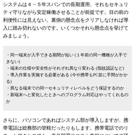
システムは４－５年スパンでの長期運用、それもセキュリ
ティ守りながら安定稼働させることが前提です。目の前の
利便性には見えない、裏側の懸念点をクリアしなければ導
入に踏み切れないのです。いくつかそれら懸念点を挙げて
みましょう。
・同一端末が入手できる期間が短い (１年前の同一機種が入手で
きない)
・端末の仕様や安全性がそれぞれ異なり変わる (指紋認証など)
・導入作業を実施する必要がある (今や携帯もPC並に手間がかか
る)
・異なる端末での同一セキュリティレベルをどう保証するのか
・新端末へと変化したときへのプログラム対応はやってくれるの
か
さらに、パソコンであればシステム部が導入しますが、携
帯電話は総務部の管轄だったりもします。携帯電話でのリ