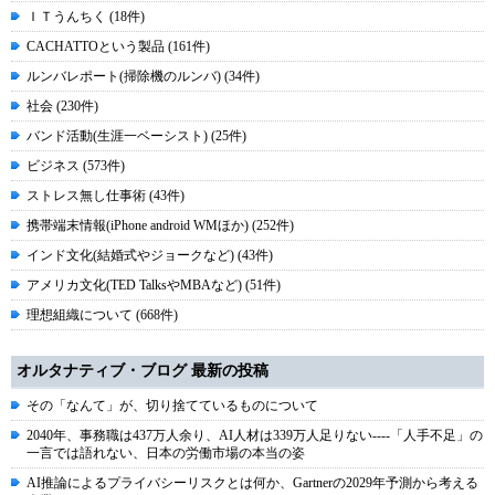
ＩＴうんちく (18件)
CACHATTOという製品 (161件)
ルンバレポート(掃除機のルンバ) (34件)
社会 (230件)
バンド活動(生涯一ベーシスト) (25件)
ビジネス (573件)
ストレス無し仕事術 (43件)
携帯端末情報(iPhone android WMほか) (252件)
インド文化(結婚式やジョークなど) (43件)
アメリカ文化(TED TalksやMBAなど) (51件)
理想組織について (668件)
オルタナティブ・ブログ 最新の投稿
その「なんて」が、切り捨てているものについて
2040年、事務職は437万人余り、AI人材は339万人足りない----「人手不足」の
一言では語れない、日本の労働市場の本当の姿
AI推論によるプライバシーリスクとは何か、Gartnerの2029年予測から考える