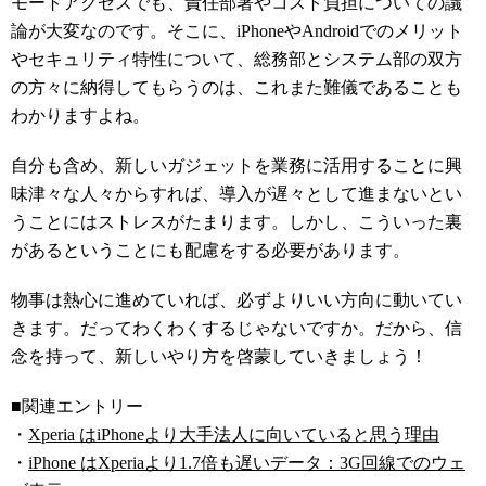
モートアクセスでも、責任部署やコスト負担についての議
論が大変なのです。そこに、iPhoneやAndroidでのメリット
やセキュリティ特性について、総務部とシステム部の双方
の方々に納得してもらうのは、これまた難儀であることも
わかりますよね。
自分も含め、新しいガジェットを業務に活用することに興
味津々な人々からすれば、導入が遅々として進まないとい
うことにはストレスがたまります。しかし、こういった裏
があるということにも配慮をする必要があります。
物事は熱心に進めていれば、必ずよりいい方向に動いてい
きます。だってわくわくするじゃないですか。だから、信
念を持って、新しいやり方を啓蒙していきましょう！
■関連エントリー
・
Xperia はiPhoneより大手法人に向いていると思う理由
・
iPhone はXperiaより1.7倍も遅いデータ：3G回線でのウェ