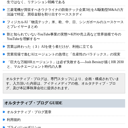
生ではなく、リテンション戦略である
三菱電機が買収すべきウクライナの防衛テック企業3社をAI駆動型M&Aの方
法論で特定、買収金額を割り出すケーススタディ
フィジカルAI「物流テック」米、欧、中、日、シンガポールのユースケース
とプレイヤーまとめ
割と知られていないYouTube事業の実態〜KPIや売上高など世界規模で今の
YouTubeを理解する〜
営業は終わった（３）AIを使う者だけが、利他に立てる
営業現場で進むAIエージェントの急増と「生産性のパラドックス」の現実
「巨大な万能HRエージェント」は必ず失敗する----Josh Bersinが描くHR 2030
と、マルチエージェント時代の人事
オルタナティブ・ブログは、専門スタッフにより、企画・構成されていま
す。入力頂いた内容は、アイティメディアの他、オルタナティブ・ブロ
グ、及び本記事執筆会社に提供されます。
オルタナティブ・ブログ GUIDE
オルタナティブ・ブログ憲章
利用規約
プライバシーポリシー