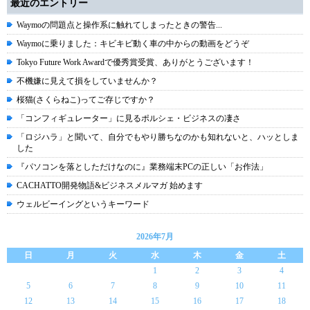
最近のエントリー
Waymoの問題点と操作系に触れてしまったときの警告...
Waymoに乗りました：キビキビ動く車の中からの動画をどうぞ
Tokyo Future Work Awardで優秀賞受賞、ありがとうございます！
不機嫌に見えて損をしていませんか？
桜猫(さくらねこ)ってご存じですか？
「コンフィギュレーター」に見るポルシェ・ビジネスの凄さ
「ロジハラ」と聞いて、自分でもやり勝ちなのかも知れないと、ハッとしま
した
『パソコンを落としただけなのに』業務端末PCの正しい「お作法」
CACHATTO開発物語&ビジネスメルマガ 始めます
ウェルビーイングというキーワード
2026年7月
日
月
火
水
木
金
土
1
2
3
4
5
6
7
8
9
10
11
12
13
14
15
16
17
18