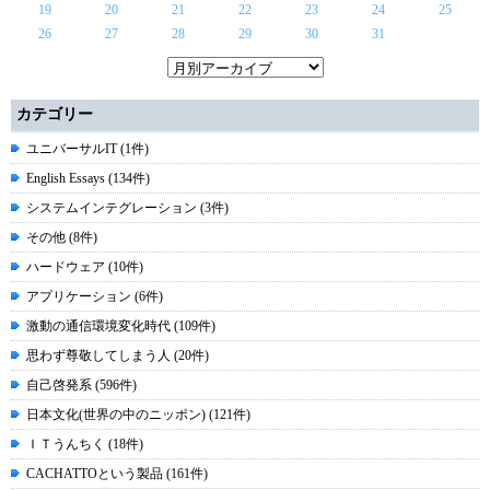
19
20
21
22
23
24
25
26
27
28
29
30
31
カテゴリー
ユニバーサルIT (1件)
English Essays (134件)
システムインテグレーション (3件)
その他 (8件)
ハードウェア (10件)
アプリケーション (6件)
激動の通信環境変化時代 (109件)
思わず尊敬してしまう人 (20件)
自己啓発系 (596件)
日本文化(世界の中のニッポン) (121件)
ＩＴうんちく (18件)
CACHATTOという製品 (161件)