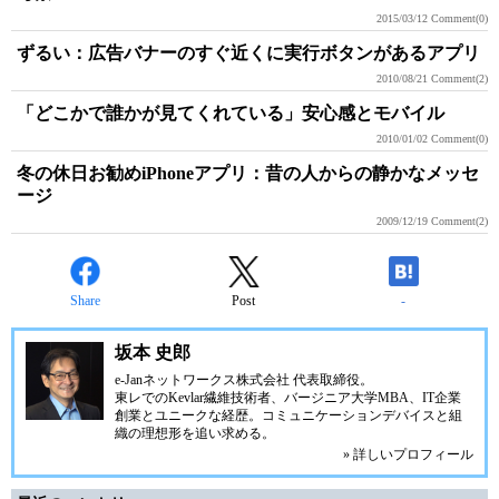
2015/03/12
Comment(0)
ずるい：広告バナーのすぐ近くに実行ボタンがあるアプリ
2010/08/21
Comment(2)
「どこかで誰かが見てくれている」安心感とモバイル
2010/01/02
Comment(0)
冬の休日お勧めiPhoneアプリ：昔の人からの静かなメッセ
ージ
2009/12/19
Comment(2)
Share
Post
-
坂本 史郎
e-Janネットワークス株式会社
代表取締役。
東レでのKevlar繊維技術者、
バージニア大学MBA
、IT企業
創業とユニークな経歴。
コミュニケーション
デバイスと組
織の理想形を追い求める。
» 詳しいプロフィール