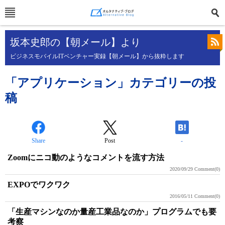
坂本史郎の【朝メール】より
ビジネスモバイルITベンチャー実録【朝メール】から抜粋します
「アプリケーション」カテゴリーの投
稿
Share
Post
-
Zoomにニコ動のようなコメントを流す方法
2020/09/29
Comment(0)
EXPOでワクワク
2016/05/11
Comment(0)
「生産マシンなのか量産工業品なのか」プログラムでも要
考察