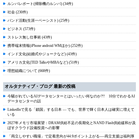
ルンバレポート(掃除機のルンバ) (34件)
社会 (230件)
バンド活動(生涯一ベーシスト) (25件)
ビジネス (573件)
ストレス無し仕事術 (43件)
携帯端末情報(iPhone android WMほか) (252件)
インド文化(結婚式やジョークなど) (43件)
アメリカ文化(TED TalksやMBAなど) (51件)
理想組織について (668件)
オルタナティブ・ブログ 最新の投稿
今騒がれているAIデータセンターとはいったい何なのか?!! 10分でわかるAI
データセンターの話
LinkedInで見る「鎖国」する日本 ― でも、世界で輝く日本人は確実に増えて
いる
2027年メモリ市場展望：DRAM供給不足の長期化とNAND Flash供給緩和が及
ぼすクラウド設備投資への影響
「両立しやすい職場」で定着意向が44.9ポイント上がる----両立支援は福利厚