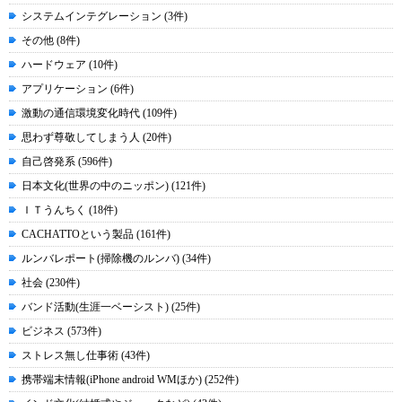
システムインテグレーション (3件)
その他 (8件)
ハードウェア (10件)
アプリケーション (6件)
激動の通信環境変化時代 (109件)
思わず尊敬してしまう人 (20件)
自己啓発系 (596件)
日本文化(世界の中のニッポン) (121件)
ＩＴうんちく (18件)
CACHATTOという製品 (161件)
ルンバレポート(掃除機のルンバ) (34件)
社会 (230件)
バンド活動(生涯一ベーシスト) (25件)
ビジネス (573件)
ストレス無し仕事術 (43件)
携帯端末情報(iPhone android WMほか) (252件)