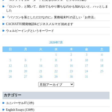
「ロジハラ」と聞いて、自分でもやり勝ちなのかも知れないと、ハッとしま
した
『パソコンを落としただけなのに』業務端末PCの正しい「お作法」
CACHATTO開発物語&ビジネスメルマガ 始めます
ウェルビーイングというキーワード
2026年7月
日
月
火
水
木
金
土
1
2
3
4
5
6
7
8
9
10
11
12
13
14
15
16
17
18
19
20
21
22
23
24
25
26
27
28
29
30
31
カテゴリー
ユニバーサルIT (1件)
English Essays (134件)