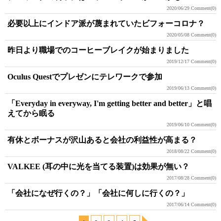
2020/06/29
Comment(0)
必要以上にインドア派が蔑まれていたビフォーコロナ？
2020/05/08
Comment(0)
昨日より職場でのコーヒーブレイクが始まりました
2019/12/17
Comment(0)
Oculus Questでプレゼンにテレワークで参加
2019/06/13
Comment(0)
「Everyday in everyway, I'm getting better and better」と唱
えてから眠る
2019/06/10
Comment(0)
有休とボーナスが沢山あると会社の利益性が高まる？
2018/08/22
Comment(0)
VALKEE (耳の中に光を当てる装置)は効果が無い？
2017/08/28
Comment(0)
「会社になぜ行くの？」「会社に何しに行くの？」
2017/06/14
Comment(0)