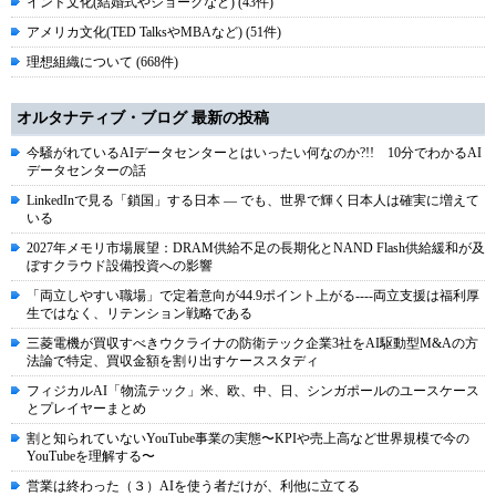
インド文化(結婚式やジョークなど) (43件)
アメリカ文化(TED TalksやMBAなど) (51件)
理想組織について (668件)
オルタナティブ・ブログ 最新の投稿
今騒がれているAIデータセンターとはいったい何なのか?!! 10分でわかるAI
データセンターの話
LinkedInで見る「鎖国」する日本 ― でも、世界で輝く日本人は確実に増えて
いる
2027年メモリ市場展望：DRAM供給不足の長期化とNAND Flash供給緩和が及
ぼすクラウド設備投資への影響
「両立しやすい職場」で定着意向が44.9ポイント上がる----両立支援は福利厚
生ではなく、リテンション戦略である
三菱電機が買収すべきウクライナの防衛テック企業3社をAI駆動型M&Aの方
法論で特定、買収金額を割り出すケーススタディ
フィジカルAI「物流テック」米、欧、中、日、シンガポールのユースケース
とプレイヤーまとめ
割と知られていないYouTube事業の実態〜KPIや売上高など世界規模で今の
YouTubeを理解する〜
営業は終わった（３）AIを使う者だけが、利他に立てる