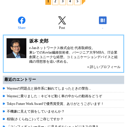
1
2
3
4
5
Share
Post
-
坂本 史郎
e-Janネットワークス株式会社
代表取締役。
東レでのKevlar繊維技術者、
バージニア大学MBA
、IT企業
創業とユニークな経歴。
コミュニケーション
デバイスと組
織の理想形を追い求める。
» 詳しいプロフィール
最近のエントリー
Waymoの問題点と操作系に触れてしまったときの警告...
Waymoに乗りました：キビキビ動く車の中からの動画をどうぞ
Tokyo Future Work Awardで優秀賞受賞、ありがとうございます！
不機嫌に見えて損をしていませんか？
桜猫(さくらねこ)ってご存じですか？
「コンフィギュレーター」に見るポルシェ・ビジネスの凄さ