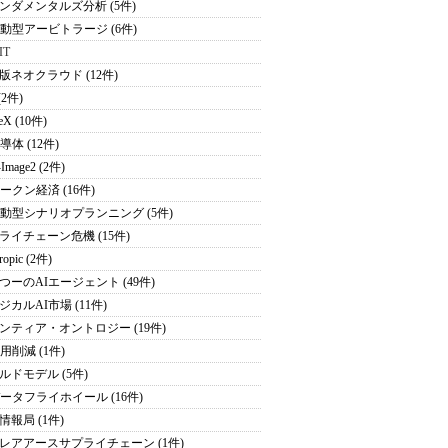
ンダメンタルズ分析 (5件)
駆動型アービトラージ (6件)
IT
版ネオクラウド (12件)
(2件)
eX (10件)
導体 (12件)
Image2 (2件)
トークン経済 (16件)
駆動型シナリオプランニング (5件)
ライチェーン危機 (15件)
ropic (2件)
つーのAIエージェント (49件)
ジカルAI市場 (11件)
ンティア・オントロジー (19件)
用削減 (1件)
ルドモデル (5件)
データフライホイール (16件)
情報局 (1件)
レアアースサプライチェーン (1件)