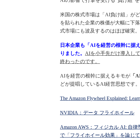
AIの影響で打撃を受ける"負け組"
米国の株式市場は「AI負け組」が
を貼られた企業の株価が大幅に下落
式市場にも波及するのはほぼ確実。
日本企業も「AIを経営の根幹に据
りました。
AIを小手先だけ導入し
終わったのです。
AIを経営の根幹に据えるキモが
「A
どが提唱しているAI経営思想です
The Amazon Flywheel Explained: Learn
NVIDIA：データ フライホイール
Amazon AWS：フィジカル A
で「フライホイール効果」を論じて