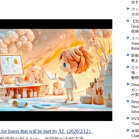
出す
フィ
ガポ
【完
De
収候
スペ
St
Ru
防衛
教え
ウク
地：
敵標
Dee
セン
が実
Deep
Shock
Infra
NVI
"Ge
t for losers that will be hurt by AI（2026/2/12）
令和
Ch