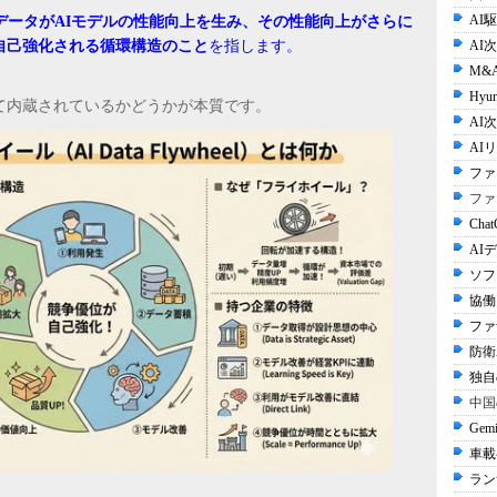
AI
データがAIモデルの性能向上を生み、その性能向上がさらに
自己強化される循環構造のこと
を指します。
AI
M&
Hyun
て内蔵されているかどうかが本質です。
AI次
AI
ファ
ファ
Cha
AI
ソフ
協働
ファ
防衛A
独自
中国
Gem
車載
ラン