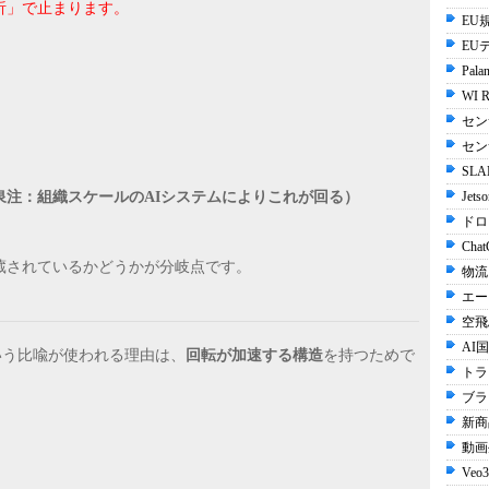
析」で止まります。
EU規
EU
Palan
WI R
セン
セン
SLA
泉注：組織スケールのAIシステムによりこれが回る）
Jets
ドロ
Chat
蔵されているかどうかが分岐点です。
物流
エー
空飛
AI国
という比喩が使われる理由は、
回転が加速する構造
を持つためで
トラ
ブラ
新商
動画生
Veo3