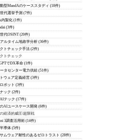
駆動型MandAのケーススタディ (18件)
次世代選挙予測 (7件)
A内製化 (1件)
dai (3件)
世代OSINT (20件)
リアルタイム地政学分析 (36件)
クトチェック手法 (2件)
クトチェック
tGPTでDX革命 (1件)
データセンター電力供給 (51件)
トウェア定義経営 (3件)
ロボット (3件)
ナック (2件)
Iテック (17件)
のAIユースケース開発 (6件)
の経済的威圧/超限戦
ini 3調査活用術 (14件)
半導体 (5件)
サムウェア耐性のあるゼロトラスト (28件)