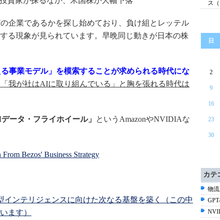
を投資家が探るなか、米国株が大幅下落
ス（
どの企業であるかを探し始めており、負け組とレッテル
する現象が見られています。早晩同じ動きが日本の株
日
える事業モデル」を模索することが求められる時代にな
2
て「我が社はAIに取り組んでいる」と胸を張れる時代は
9
16
Iデータ・フライホイール」
というAmazonやNVIDIAな
23
。
30
 From Bezos' Business Strategy
カテ
物流
I: 自律型インテリジェンスに向けた次なる基盤を築く（この中
GPT-
います）
NV