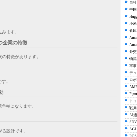
自社
中国I
Hugg
小米 
倉庫
生みます。
Ama
持つ企業の特徴
Amaz
外交 
次の特徴があります。
物流
軍事
デュ
ロボ
です。
AMR
動
Figu
トヨタ
競争軸になります。
戦局
AI
SDV
AGI
がる設計です。
ROS 