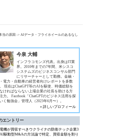
本当の原因 -> AIデータ・フライホイールのあるなし
今泉 大輔
インフラコモンズ代表。出身はIT業
界。2010年までの7年間、米シスコ
システムズのビジネスコンサル部門
にリサーチャーとして勤務。金融・
・電力・自動車の経営者向けレポートを多数
。 現在はChatGPT等のAIを駆使、時価総額を
なければならない上場企業の社長を助ける方
注力。 Facebook「ChatGPTのビジネス活用を探
いく勉強会」管理人（2023年6月〜）。
» 詳しいプロフィール
のエントリー
電機が買収すべきウクライナの防衛テック企業3
AI駆動型M&Aの方法論で特定、買収金額を割り