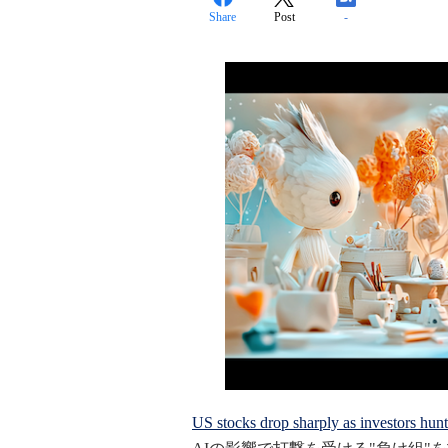
Share
Post
-
US stocks drop sharply as investors hun