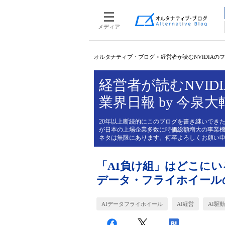
メディア
オルタナティブ・ブログ
>
経営者が読むNVIDIAのフィ
経営者が読むNVIDI
業界日報 by 今泉大
20年以上断続的にこのブログを書き継いできた
が日本の上場企業多数に時価総額増大の事業機
ネタは無限にあります。何卒よろしくお願い
「AI負け組」はどこにいる
データ・フライホイール
AIデータフライホイール
AI経営
AI駆