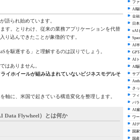
ファ
AI
金融
葉が語られ始めています。
日本
ります。とりわけ、従来の業務アプリケーションを代替
xAI 
入り込んできたことが象徴的です。
Spac
AI半
aaSを駆逐する」と理解するのは誤りでしょう。
GPT-
AI
態ではありません。
AI
フライホイールが組み込まれていないビジネスモデルそ
サプ
Anth
さっ
フィ
念を軸に、米国で起きている構造変化を整理します。
パラ
AI雇
ata Flywheel）とは何か
ワー
AI
国家
国産