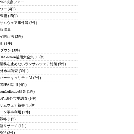
S2026視察ツアー
つー (4件)
査術 (15件)
サムウェア事件簿 (7件)
情報収集
イ防止法 (3件)
 (1件)
ダウン (3件)
DIA-Jetson活用大全集 (18件)
業務を止めないランサムウェア対策 (5件)
海外市場調査 (30件)
バーセキュリティAI (2件)
管理AI活用 (4件)
sonCollective対策 (1件)
tGPT海外市場調査 (1件)
サムウェア被害 (15件)
ーン軍事利用 (5件)
戦略 (1件)
語リサーチ (1件)
026 (3件)