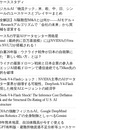
ケーススタディ
ジカルAI「物流テック」米、欧、中、日、シン
ールのユースケースとプレイヤーまとめ
全解説】AI駆動型M&Aとは何か――AIモデル＋
ep Researchアルゴリズムで「会社の未来」から買
補を逆算する
ースXの宇宙AIデータセンター用衛星
armind（最終的に百万基規模）にはNVIDIAのVera
bin NVL72が搭載される！
白書26年版：ウクライナ戦争が日本の自衛隊に
た「新しい戦い方」とは？
ライナの最新ドローン戦術と日本企業の参入余
エッジAI搭載ドローンで通信途絶でも750km先の
的を破壊
pSeek-V4-Flashショック：NVIDIA主導のAIデータ
ター業界が崩壊する可能性。DeepSeek-V4-Flash
現した格安AIエージェントの経済学
Seek-V4-Flash Shock! The Inference Cost Deflation
 and the Structural De-Rating of U.S. AI
structure
DIAの強敵フィジカルAI。Google DeepMind
mini Robotics 2"の全身制御としゃべるGemini
8年熊本地震、自治体職員が今すぐ使える
atGPT有料版・避難所物資過不足分析等ユースケー