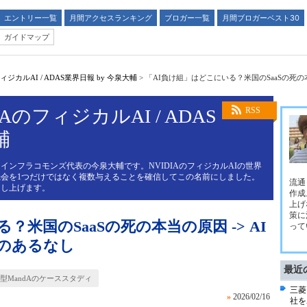
エントリー一覧
月間アクセスランキング
ブロガー一覧
月間ブロガーベスト30
ガイドマップ
ジカルAI / ADAS業界日報 by 今泉大輔
>
「AI負け組」はどこにいる？米国のSaaSの死の
AのフィジカルAI / ADAS
RSS
輔
インフラコモンズ代表の今泉大輔です。NVIDIAのフィジカルAIの世界
会を1つだけではなく複数与えることを確信してこの名前にしました。
流通
申し上げます。
作成
上げ
策に
？米国のSaaSの死の本当の原因 -> AI
って
のあるなし
最近
動型MandAのケーススタディ
三菱
»
2026/02/16
社を