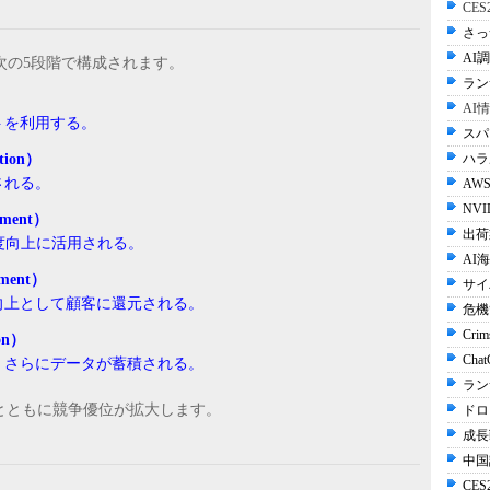
CE
さっ
AI調
次の5段階で構成されます。
ラン
AI
トを利用する。
スパ
tion）
ハラル
される。
AWS
NVI
ment）
出荷
度向上に活用される。
AI
ment）
サイ
向上として顧客に還元される。
危機
Crim
on）
Cha
、さらにデータが蓄積される。
ラン
とともに競争優位が拡大します。
ドロ
成長
中国
CES2