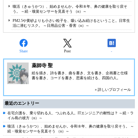
嗅活（きゅうかつ）、始めませんか。令和８年、鼻の健康を取り戻そ
う。 ～続・嗅覚センサーを見直そう （n）～
PM2.5や黄砂よりも小さい粒子を、吸い込み続けるということ。日常生
活に潜むリスク。 ～日用品公害・香害（n）～
Share
Post
-
薬師寺 聖
絵を描き、詩を書き、曲を書き、文を書き、企画書と仕様
書を書き、コードを書き、思索を続ける、四国の人。
» 詳しいプロフィール
最近のエントリー
在宅介護を、乗り切れる人、つぶれる人。ITエンジニアの耐性は？ ～続・ラ
イル島の彼方（n）～
嗅活（きゅうかつ）、始めませんか。令和８年、鼻の健康を取り戻そう。 ～
続・嗅覚センサーを見直そう （n）～