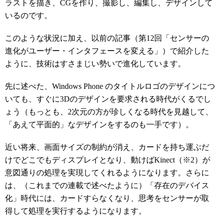
ラストを描き、CGを作り、撮影し、編集し、デザインして
いるのです。
このような状況に加え、以前の記事（第12回「センサーの
進化がユーザー・インタフェースを変える」）で紹介した
ように、技術はすさまじい勢いで進化しています。
先に述べた、Windows Phone のタイトルロゴのデザインにつ
いても、すぐに3Dのデザインを要求される時代がくるでし
ょう（もっとも、2次元の方が珍しくなる時代を見越して、
「あえて平面的」なデザインをするのも一手です）。
近い将来、画面サイズの制約が消え、カードを持ち運ぶだ
けでどこでもディスプレイとなり、動けばKinect（※2）が
意図通りの処理を実現してくれるようになります。さらに
は、（これまでの連載で述べたように）「存在のデバイス
化」時代には、カードすらなくなり、思考をセンサーが取
得して処理を実行するようになります。