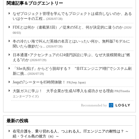
関連記事＆ブログエントリー
なぜプロジェクト管理を学んでもプロジェクトは成功しないのか、ある
いはケーキの工程...
(2026/07/28)
FDEとは何か（連載第1回）／従来のSEと、何が決定的に違うのか
(2026/
08/03)
冬の冷たい海で叫んだ英雄の名言とはいったい何か。無料版7モデルに
聞いたら微妙だっ...
(2026/07/28)
日本通運×アクセンチュアの124億円訴訟に学ぶ、なぜ大規模開発は“燃
える”のか
(2026/07/29)
「SIer丸投げ」からどう脱却する？ “非ITエンジニア9割”でシステム刷
新に挑...
(2026/07/29)
Jeepの7シーターを85時間体験！
PR(Jeep Japan)
大阪ガスに学ぶ！ 大手企業が生成AI導入を成功させる理由
PR(ITmedia
エンタープライズ)
Recommended by
最新の投稿
在宅介護を、乗り切れる人、つぶれる人。ITエンジニアの耐性は？ ～
続・ライル島の彼方（n）～