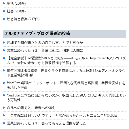
生活 (200件)
社会 (208件)
絵と詩と音楽 (217件)
オルタナティブ・ブログ 最新の投稿
沖縄で台風が来たときの過ごし方、とでも言うか
営業は終わった（２）普遍はAIに、個別は人間に
【完全解説】AI駆動型M&Aとは何か――AIモデル＋Deep Researchアルゴリズ
ムで「会社の未来」から買収候補を逆算する
前年同期比43%成長、世界クラウド市場における上位3社シェアとネオクラウ
ド企業9社の影響
WordPress最強のチャットボット（圧倒的な高機能と高性能、業界最安値）を
実現した理由
YouTuberは本当に儲からないのか。収益化した20人に1人が月30万円以上とい
う可能性
台風への備えと、未来への備え
「ご年配には難しいんですよ」と君が言ったから八月二日は年配記念日
営業は終わった（１）会ってもらえる理由が消えた