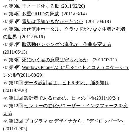
≪ 第3回
子ノード化する脳
(2011/02/20)
≪ 第4回
多重CRUDの脅威
（2011/03/14）
≪ 第5回
震災は予知できなかったのか
（2011/04/18）
≪ 第6回
永代使用ポータル、クラウドがつなぐ生者と死者
の世界
（2011/05/16）
≪ 第7回
脳活動センシングの進化が、作曲を変える
(2011/06/13)
≪ 第8回
死にゆく者の意思は守られるか
(2011/07/11)
≪ 第9回
Windows Phone 7.5 に見る"ヒトとコミュニケーショ
ンの形"
(2011/08/29)
≪ 第10回
データ設計者は、ヒトを知れ、脳を知れ
(2011/09/26)
≪ 第11回
設計者であるための、日々の心得
(2011/10/24)
≪ 第12回
センサーの進化がユーザー・インタフェースを変
える
≪ 第13回
プログラマ or デザイナから、"デベロッパー"へ
(2011/12/05)