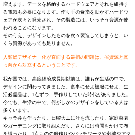
増えます。データを格納するハードウェアとそれを維持す
る電気も必要になります。作り手の食指を動かすハードウ
ェアが次々と発売され、その製造には、いっそう資源が使
われることになります。
そのうえ、デザインしたものを次々製造してしまうと、い
くら資源があっても足りません。
人類総デザイナー化が直面する最初の問題は、省資源と真
っ向から対立するということです。
我が国では、高度経済成長期以前は、誰もが生活の中で、
デザインに関わってきました。食事にせよ被服にせよ、生
活必需品は、1点ずつ、手作りしていた時代がありました。
今でも、生活の中で、何がしかのデザインをしている人は
多くいます。
キャラ弁を作ったり、日曜大工に汗を流したり、家庭菜園
やガーデニングに取り組んだり、さらには時間をかけて布
を織ったり、1点ものの服作りやパッチワークや刺繍やアク