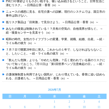
PM2.5や黄砂よりも小さい粒子を、吸い込み続けるということ。日常生活に
潜むリスク。 ～日用品公害・香害（n）～
ニュースの感想に見る、在宅介護への誤解。現行のシステムでは、国立市の
事件は防げない。
低リスク製品は「目刺激」で見分けよう。 ～日用品公害・香害（n）～
あなたの嗅覚は制御されている！？共有の空気の、自他境界が揺らぐ。 ～
続・嗅覚センサーを見直そう （n）～
昭和の時代、女性のライフプランの変遷。学業、就職、結婚、出産。～続・
ライル島の彼方（n）～
７月７日で開業28年目に突入。これからの１年で、しなければならないこ
と、したいこと。～続・ライル島の彼方（n）～
「飲んだら危険」よりも「やめたら危険」？広く使われている薬のリスクに
ついて知っておこう。7月11日は「第1回世界ベンゾ注意喚起の日」。～続・
ライル島の彼方（n）～
介護保険制度を利用できない国民が、じわり増えている。香害に追い詰めら
れる、介護者たち。 ～日用品公害・香害（n）～
2026年7月
日
月
火
水
木
金
土
1
2
3
4
5
6
7
8
9
10
11