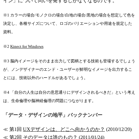
イン」について問いを発するしかなくなるのです。
※1 カラーの場合/モノクロの場合/白地の場合/黒地の場合を想定して色を
決定し、各種サイズについて、ロゴのバリエーションや用途を規定した
資料。
※2
Kinect for Windows
※3 脳内イメージをそのまま出力して図柄とする技術も登場するでしょう
が、ノンデザイナーのエンド・ユーザーが鮮明なイメージを出力するこ
とには、技術以外のハードルがあるでしょう。
※4 「自分の人生は自分の意思通りにデザインされるべきだ」という考え
は、生命倫理や脳神経倫理の問題につながります。
「データ・デザインの地平」バックナンバー
≪ 第1回
UXデザインは、どこへ向かうのか？
(2010/12/20)
≪ 第2回
そのデータは誰のもの？
(2011/01/24)