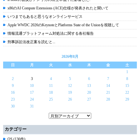
x86のAI Compute Extensions (ACE)仕様が発表されたと聞いて
いつまでもあると思うなオンラインサービス
Apple WWDC 2026のKeynoteとPlatforms State of the Unionを視聴して
情報流通プラットフォーム対処法に関する各社報告
刑事訴訟法改正案を読むと...
2026年8月
日
月
火
水
木
金
土
1
2
3
4
5
6
7
8
9
10
11
12
13
14
15
16
17
18
19
20
21
22
23
24
25
26
27
28
29
30
31
カテゴリー
OS (136件)