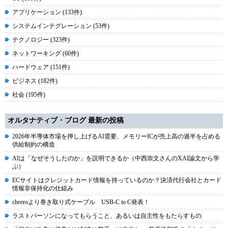
アプリケーション (133件)
システムインテグレーション (53件)
テクノロジー (323件)
ネットワーキング (60件)
ハードウェア (151件)
ビジネス (182件)
社会 (195件)
オルタナティブ・ブログ 最新の投稿
2026年半導体市場を押し上げるAI需要、メモリーICが売上高の過半を占める
供給制約の構造
AIは「なぜそうしたのか」を説明できるか（中西崇文さんのXAI論文から学
ぶ）
ECサイトはクレジットカード情報を持っているのか？決済代行会社とカード
情報非保持化の仕組み
cheeroより巻き取り式ケーブル USB-C to C発表！
ラストパーソンになってもらうこと、あるいは自主性をもたらすもの