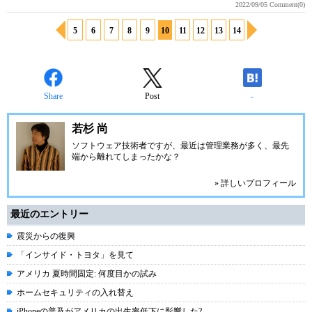
2022/09/05
Comment(0)
5
6
7
8
9
10
11
12
13
14
Share
Post
-
若杉 尚
ソフトウェア技術者ですが、最近は管理業務が多く、最先
端から離れてしまったかな？
» 詳しいプロフィール
最近のエントリー
震災からの復興
「インサイド・トヨタ」を見て
アメリカ 夏時間固定: 何度目かの試み
ホームセキュリティの入れ替え
iPhoneの普及がアメリカの出生率低下に影響した?