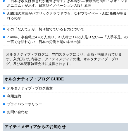
「日本は改良は得意だが創造は苦手」は本当か----新原浩朗氏の「ネオ・ジャ
ポニズム」が示す、日本型イノベーションの設計原理
AI市場の主流がパブリッククラウドでも、なぜプライベートAIに商機が生ま
れるのか
その「なんて」が、切り捨てているものについて
2040年、事務職は437万人余り、AI人材は339万人足りない----「人手不足」の
一言では語れない、日本の労働市場の本当の姿
オルタナティブ・ブログは、専門スタッフにより、企画・構成されていま
す。入力頂いた内容は、アイティメディアの他、オルタナティブ・ブロ
グ、及び本記事執筆会社に提供されます。
オルタナティブ・ブログ GUIDE
オルタナティブ・ブログ憲章
利用規約
プライバシーポリシー
お問い合わせ
アイティメディアからのお知らせ