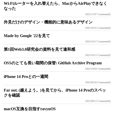
Wi-Fiルーターを入れ替えたら、MacからAirPlayできなく
なった
2022/11/07
Comment(0)
外見だけのデザイン・機能的に意味あるデザイン
2022/10/31
Comment(0)
Made by Google '22を見て
2022/10/17
Comment(0)
第1回Web3.0研究会の資料を見て違和感
2022/10/11
Comment(0)
OSSのとても長い期間の保管: GitHub Archive Program
2022/10/03
Comment(0)
iPhone 14 Proとの一週間
2022/09/26
Comment(0)
Far out. (越えよう。)を見てから、iPhone 14 Proのスペッ
クを確認
2022/09/12
Comment(0)
macOS互換を目指すravynOS