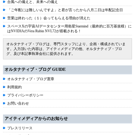
台風への備えと、未来への備え
「ご年配には難しいんですよ」と君が言ったから八月二日は年配記念日
営業は終わった（１）会ってもらえる理由が消えた
スペースXの宇宙AIデータセンター用衛星Starmind（最終的に百万基規模）に
はNVIDIAのVera Rubin NVL72が搭載される！
オルタナティブ・ブログは、専門スタッフにより、企画・構成されていま
す。入力頂いた内容は、アイティメディアの他、オルタナティブ・ブロ
グ、及び本記事執筆会社に提供されます。
オルタナティブ・ブログ GUIDE
オルタナティブ・ブログ憲章
利用規約
プライバシーポリシー
お問い合わせ
アイティメディアからのお知らせ
プレスリリース