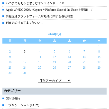
いつまでもあると思うなオンラインサービス
Apple WWDC 2026のKeynoteとPlatforms State of the Unionを視聴して
情報流通プラットフォーム対処法に関する各社報告
刑事訴訟法改正案を読むと...
2026年8月
日
月
火
水
木
金
土
1
2
3
4
5
6
7
8
9
10
11
12
13
14
15
16
17
18
19
20
21
22
23
24
25
26
27
28
29
30
31
カテゴリー
OS (136件)
アプリケーション (133件)