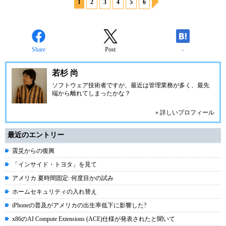
1
2
3
4
5
6
Share
Post
-
若杉 尚
ソフトウェア技術者ですが、最近は管理業務が多く、最先
端から離れてしまったかな？
» 詳しいプロフィール
最近のエントリー
震災からの復興
「インサイド・トヨタ」を見て
アメリカ 夏時間固定: 何度目かの試み
ホームセキュリティの入れ替え
iPhoneの普及がアメリカの出生率低下に影響した?
x86のAI Compute Extensions (ACE)仕様が発表されたと聞いて