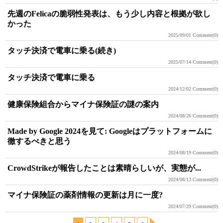
先週のFelicaの脆弱性発表は、もう少し内容と根拠が欲し
かった
2025/09/01
Comment(0)
タッチ決済で電車に乗る(続き)
2025/07/14
Comment(0)
タッチ決済で電車に乗る
2024/12/02
Comment(0)
健康保険組合からマイナ保険証の謎の案内
2024/08/26
Comment(0)
Made by Google 2024を見て: Googleはプラットフォームに
徹するべきと思う
2024/08/19
Comment(0)
CrowdStrikeが報告したことは素晴らしいが、実態が...
2024/08/13
Comment(0)
マイナ保険証の薬剤情報の更新は月に一度?
2024/07/29
Comment(0)