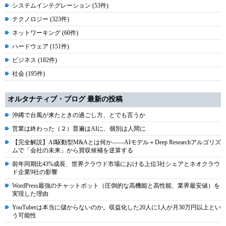
システムインテグレーション (53件)
テクノロジー (323件)
ネットワーキング (60件)
ハードウェア (151件)
ビジネス (182件)
社会 (195件)
オルタナティブ・ブログ 最新の投稿
沖縄で台風が来たときの過ごし方、とでも言うか
営業は終わった（２）普遍はAIに、個別は人間に
【完全解説】AI駆動型M&Aとは何か――AIモデル＋Deep Researchアルゴリズ
ムで「会社の未来」から買収候補を逆算する
前年同期比43%成長、世界クラウド市場における上位3社シェアとネオクラウ
ド企業9社の影響
WordPress最強のチャットボット（圧倒的な高機能と高性能、業界最安値）を
実現した理由
YouTuberは本当に儲からないのか。収益化した20人に1人が月30万円以上とい
う可能性