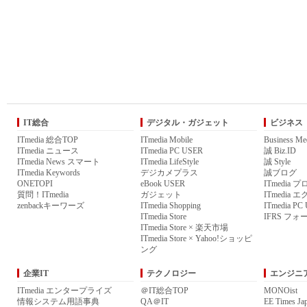
IT総合
デジタル・ガジェット
ビジネス
ITmedia 総合TOP
ITmedia Mobile
Business Me
ITmedia ニュース
ITmedia PC USER
誠 Biz.ID
ITmedia News スマート
ITmedia LifeStyle
誠 Style
ITmedia Keywords
デジカメプラス
誠ブログ
ONETOPI
eBook USER
ITmedia 
質問！ITmedia
ガジェット
ITmedia
zenbackキーワーズ
ITmedia Shopping
ITmedia P
ITmedia Store
IFRS フォ
ITmedia Store × 楽天市場
ITmedia Store × Yahoo!ショッピ
ング
企業IT
テクノロジー
エンジニ
ITmedia エンタープライズ
＠IT総合TOP
MONOist
情報システム用語事典
QA＠IT
EE Times Ja