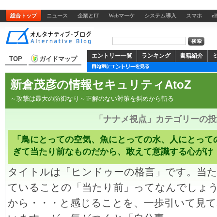
総合トップ
ニュース
企業とIT
Webマーケ
システム導入
スマホ
e
エントリー一覧
ランキング
書籍紹介
TOP
ガイドマップ
新倉茂彦の情報セキュリティAtoZ
～攻撃は最大の防御なり～正解のない対策を斜めから斬る
「ナナメ視点」カテゴリーの投
「鳥にとっての空気、魚にとっての水、人にとって
ぎて当たり前なものだから、敢えて意識する心がけ
タイトルは「ヒンドゥーの格言」です。当
ていることの「当たり前」ってなんでしょ
から・・・と感じることを、一歩引いて見