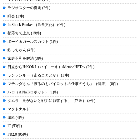
ラジオスターの喜劇 (2件)
町会 (1件)
In Shock Bunker （飲食文化） (6件)
都落ちて上京 (19件)
ボーイ＆ガールスカウト (1件)
鉄っちゃん (4件)
家庭不和を解消 (3件)
日立からHiKOKI（ハイコーキ）/MetaboHPTへ (2件)
ランランルー（走ることとか） (1件)
マチルダさん「寝るのもパイロットの仕事のうち」（健康） (6件)
ハロ（AI/IoT/ロボット） (1件)
タムラ「潮がないと戦力に影響する」（料理） (8件)
マクドナルド
IBM (4件)
IT (53件)
PR2.0 (95件)