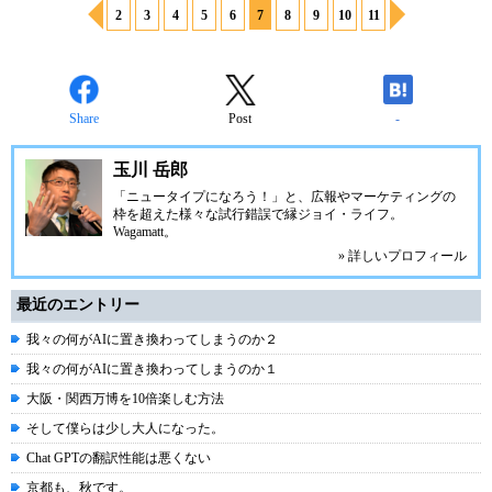
2
3
4
5
6
7
8
9
10
11
Share
Post
-
玉川 岳郎
「ニュータイプになろう！」と、広報やマーケティングの
枠を超えた様々な試行錯誤で縁ジョイ・ライフ。
Wagamatt
。
» 詳しいプロフィール
最近のエントリー
我々の何がAIに置き換わってしまうのか２
我々の何がAIに置き換わってしまうのか１
大阪・関西万博を10倍楽しむ方法
そして僕らは少し大人になった。
Chat GPTの翻訳性能は悪くない
京都も、秋です。