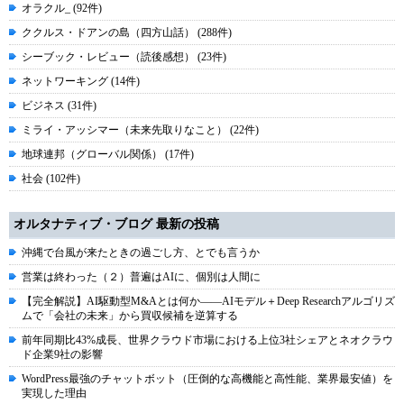
オラクル_ (92件)
ククルス・ドアンの島（四方山話） (288件)
シーブック・レビュー（読後感想） (23件)
ネットワーキング (14件)
ビジネス (31件)
ミライ・アッシマー（未来先取りなこと） (22件)
地球連邦（グローバル関係） (17件)
社会 (102件)
オルタナティブ・ブログ 最新の投稿
沖縄で台風が来たときの過ごし方、とでも言うか
営業は終わった（２）普遍はAIに、個別は人間に
【完全解説】AI駆動型M&Aとは何か――AIモデル＋Deep Researchアルゴリズ
ムで「会社の未来」から買収候補を逆算する
前年同期比43%成長、世界クラウド市場における上位3社シェアとネオクラウ
ド企業9社の影響
WordPress最強のチャットボット（圧倒的な高機能と高性能、業界最安値）を
実現した理由