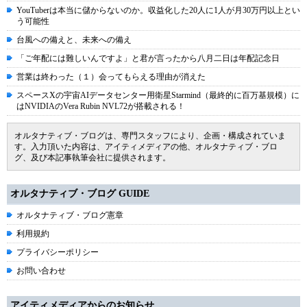
YouTuberは本当に儲からないのか。収益化した20人に1人が月30万円以上とい
う可能性
台風への備えと、未来への備え
「ご年配には難しいんですよ」と君が言ったから八月二日は年配記念日
営業は終わった（１）会ってもらえる理由が消えた
スペースXの宇宙AIデータセンター用衛星Starmind（最終的に百万基規模）に
はNVIDIAのVera Rubin NVL72が搭載される！
オルタナティブ・ブログは、専門スタッフにより、企画・構成されていま
す。入力頂いた内容は、アイティメディアの他、オルタナティブ・ブロ
グ、及び本記事執筆会社に提供されます。
オルタナティブ・ブログ GUIDE
オルタナティブ・ブログ憲章
利用規約
プライバシーポリシー
お問い合わせ
アイティメディアからのお知らせ