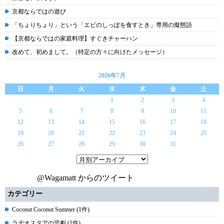
京都ならではの遊び
「ちょりちょり」という「エビのしっぽを食すとき」専用の擬態語
【京都ならではの家庭料理】すぐきチャーハン
改めて、初めまして。（特定の方々に向けたメッセージ）
2026年7月
日
月
火
水
木
金
土
1
2
3
4
5
6
7
8
9
10
11
12
13
14
15
16
17
18
19
20
21
22
23
24
25
26
27
28
29
30
31
@Wagamatt からのツイート
カテゴリー
Coconut Coconut Summer (1件)
ラヂオスタアの悲劇 (1件)