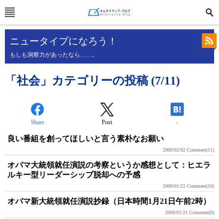
ニュータイプになろう！
もしも洞察力があったなら……。
「社会」カテゴリーの投稿 (7/11)
Share
Post
-
良い番組を創ってほしいと言う素朴なお願い
2009/02/02
Comment(11)
オバマ大統領就任演説の考察というか感想として：ヒエラ
ルキー型リーダーシップ脱却への予感
2009/01/22
Comment(10)
オバマ新大統領就任演説抄録（日本時間1月21日午前2時）
2009/01/21
Comment(0)