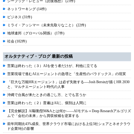
シーブック・レビュー（読後感想） (23件)
ネットワーキング (14件)
ビジネス (31件)
ミライ・アッシマー（未来先取りなこと） (22件)
地球連邦（グローバル関係） (17件)
社会 (102件)
オルタナティブ・ブログ 最新の投稿
営業は終わった（３）AIを使う者だけが、利他に立てる
営業現場で進むAIエージェントの急増と「生産性のパラドックス」の現実
「巨大な万能HRエージェント」は必ず失敗する----Josh Bersinが描くHR 2030
と、マルチエージェント時代の人事
沖縄で台風が来たときの過ごし方、とでも言うか
営業は終わった（２）普遍はAIに、個別は人間に
【完全解説】AI駆動型M&Aとは何か――AIモデル＋Deep Researchアルゴリズ
ムで「会社の未来」から買収候補を逆算する
前年同期比43%成長、世界クラウド市場における上位3社シェアとネオクラウ
ド企業9社の影響