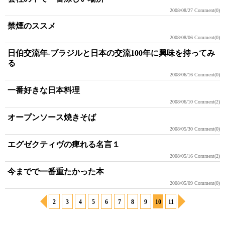
2008/08/27
Comment(0)
禁煙のススメ
2008/08/06
Comment(0)
日伯交流年-ブラジルと日本の交流100年に興味を持ってみ
る
2008/06/16
Comment(0)
一番好きな日本料理
2008/06/10
Comment(2)
オープンソース焼きそば
2008/05/30
Comment(0)
エグゼクティヴの痺れる名言１
2008/05/16
Comment(2)
今までで一番重たかった本
2008/05/09
Comment(0)
2
3
4
5
6
7
8
9
10
11