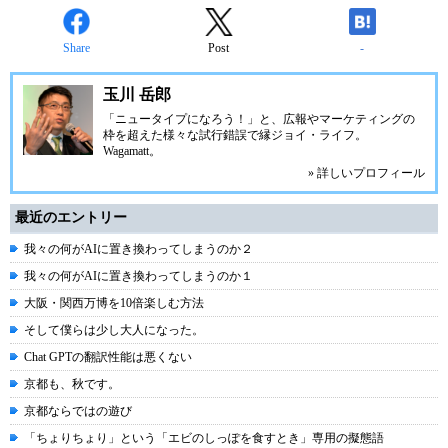
Share
Post
-
玉川 岳郎
「ニュータイプになろう！」と、広報やマーケティングの
枠を超えた様々な試行錯誤で縁ジョイ・ライフ。
Wagamatt
。
» 詳しいプロフィール
最近のエントリー
我々の何がAIに置き換わってしまうのか２
我々の何がAIに置き換わってしまうのか１
大阪・関西万博を10倍楽しむ方法
そして僕らは少し大人になった。
Chat GPTの翻訳性能は悪くない
京都も、秋です。
京都ならではの遊び
「ちょりちょり」という「エビのしっぽを食すとき」専用の擬態語