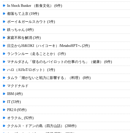
In Shock Bunker （飲食文化） (6件)
都落ちて上京 (19件)
ボーイ＆ガールスカウト (1件)
鉄っちゃん (4件)
家庭不和を解消 (3件)
日立からHiKOKI（ハイコーキ）/MetaboHPTへ (2件)
ランランルー（走ることとか） (1件)
マチルダさん「寝るのもパイロットの仕事のうち」（健康） (6件)
ハロ（AI/IoT/ロボット） (1件)
タムラ「潮がないと戦力に影響する」（料理） (8件)
マクドナルド
IBM (4件)
IT (53件)
PR2.0 (95件)
オラクル_ (92件)
ククルス・ドアンの島（四方山話） (288件)