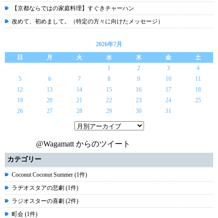
【京都ならではの家庭料理】すぐきチャーハン
改めて、初めまして。（特定の方々に向けたメッセージ）
2026年7月
日
月
火
水
木
金
土
1
2
3
4
5
6
7
8
9
10
11
12
13
14
15
16
17
18
19
20
21
22
23
24
25
26
27
28
29
30
31
@Wagamatt からのツイート
カテゴリー
Coconut Coconut Summer (1件)
ラヂオスタアの悲劇 (1件)
ラジオスターの喜劇 (2件)
町会 (1件)