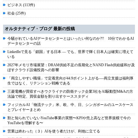
ビジネス (113件)
社会 (25件)
オルタナティブ・ブログ 最新の投稿
今騒がれているAIデータセンターとはいったい何なのか?!! 10分でわかるAI
データセンターの話
LinkedInで見る「鎖国」する日本 ― でも、世界で輝く日本人は確実に増えて
いる
2027年メモリ市場展望：DRAM供給不足の長期化とNAND Flash供給緩和が及
ぼすクラウド設備投資への影響
「両立しやすい職場」で定着意向が44.9ポイント上がる----両立支援は福利厚
生ではなく、リテンション戦略である
三菱電機が買収すべきウクライナの防衛テック企業3社をAI駆動型M&Aの方
法論で特定、買収金額を割り出すケーススタディ
フィジカルAI「物流テック」米、欧、中、日、シンガポールのユースケース
とプレイヤーまとめ
割と知られていないYouTube事業の実態〜KPIや売上高など世界規模で今の
YouTubeを理解する〜
営業は終わった（３）AIを使う者だけが、利他に立てる