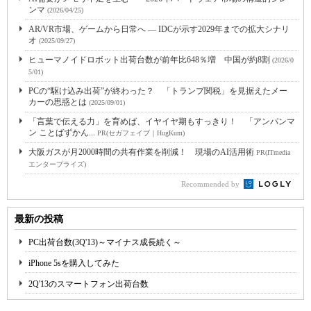
ンマ
(2026/04/25)
AR/VR市場、ゲームから日常へ ― IDCが示す2029年までの拡大シナリ
オ
(2025/09/27)
ヒューマノイドロボット出荷台数が前年比648％増 中国が約8割
(2026/0
5/01)
PCの“駆け込み出荷”が終わった？ 「トランプ関税」を見据えたメー
カーの思惑とは
(2025/09/01)
「言葉で伝える力」を育めば、イヤイヤ期もすっきり！ 「アンパンマ
ン ことばずかん...
PR(セガフェイブ｜HugKum)
大阪ガスが月2000時間の共有作業を削減！ 現場のAI活用術
PR(ITmedia
エンタープライズ)
Recommended by
最新の投稿
PC出荷台数(3Q'13)～マイナス成長続く～
iPhone 5sを購入してみた
2Q'13のスマートフォン出荷台数