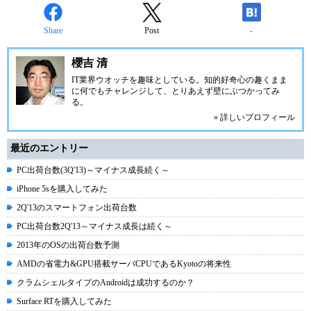
Share
Post
-
櫻吉 清
IT業界ウオッチを趣味としている。知的好奇心の趣くまま
に何でもチャレンジして、とりあえず壁にぶつかってみ
る。
» 詳しいプロフィール
最近のエントリー
PC出荷台数(3Q'13)～マイナス成長続く～
iPhone 5sを購入してみた
2Q'13のスマートフォン出荷台数
PC出荷台数2Q'13～マイナス成長は続く～
2013年のOSの出荷台数予測
AMDの省電力&GPU搭載サーバCPUであるKyotoの将来性
クラムシェルタイプのAndroidは成功するのか？
Surface RTを購入してみた