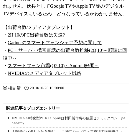
れません。伏兵としてGoogle TVやApple TV等のデジタル
TVデバイスもいるため、どうなっているかわかりません。
【出荷台数/メディアタブレット】
・
2H'10のPC出荷台数は失速?
・
Gartnerのスマートフォンシェア予想に関して
・
PC・サーバ・携帯電話の出荷台数推移(2Q'10)～順調に回
復中～
・
スマートフォン市場(Q2'10)～Android好調～
・
NVIDIAのメディアタブレット戦略
櫻吉 清
2010/10/20 10:00:00
関連記事＆ブログエントリー
NVIDIA AI特化型PC RTX Sparkは村田製作所の積層セラミックコン...
(20
26/06/02)
AI需要がメモリ不足を生む――2026年ハードウェア市場の構造的ジレ