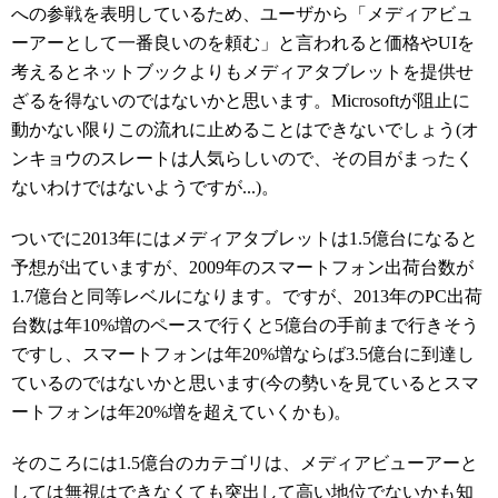
への参戦を表明しているため、ユーザから「メディアビュ
ーアーとして一番良いのを頼む」と言われると価格やUIを
考えるとネットブックよりもメディアタブレットを提供せ
ざるを得ないのではないかと思います。Microsoftが阻止に
動かない限りこの流れに止めることはできないでしょう(オ
ンキョウのスレートは人気らしいので、その目がまったく
ないわけではないようですが...)。
ついでに2013年にはメディアタブレットは1.5億台になると
予想が出ていますが、2009年のスマートフォン出荷台数が
1.7億台と同等レベルになります。ですが、2013年のPC出荷
台数は年10%増のペースで行くと5億台の手前まで行きそう
ですし、スマートフォンは年20%増ならば3.5億台に到達し
ているのではないかと思います(今の勢いを見ているとスマ
ートフォンは年20%増を超えていくかも)。
そのころには1.5億台のカテゴリは、メディアビューアーと
しては無視はできなくても突出して高い地位でないかも知