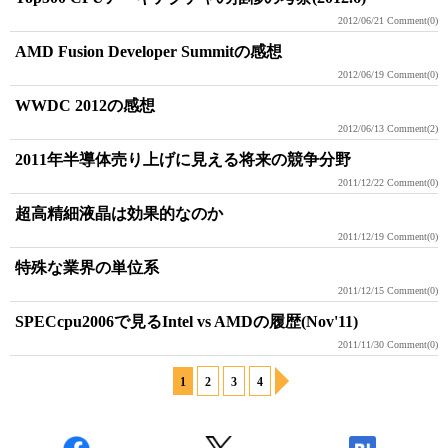
2012/06/21
Comment(0)
AMD Fusion Developer Summitの感想
2012/06/19
Comment(0)
WWDC 2012の感想
2012/06/13
Comment(2)
2011年半導体売り上げに見える将来の競争分野
2011/12/22
Comment(0)
超高精細液晶は効果的なのか
2011/12/19
Comment(0)
特殊な業界の単位系
2011/12/15
Comment(0)
SPECcpu2006で見るIntel vs AMDの履歴(Nov'11)
2011/11/30
Comment(0)
1
2
3
4