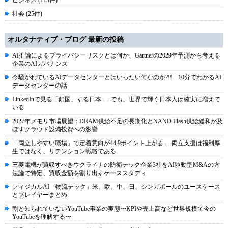
ビジネス (113件)
社会 (25件)
オルタナティブ・ブログ 最新の投稿
AI推論によるプライバシーリスクとは何か、Gartnerの2029年予測から考える
企業のAIガバナンス
今騒がれているAIデータセンターとはいったい何なのか?!! 10分でわかるAI
データセンターの話
LinkedInで見る「鎖国」する日本 ― でも、世界で輝く日本人は確実に増えて
いる
2027年メモリ市場展望：DRAM供給不足の長期化とNAND Flash供給緩和が及
ぼすクラウド設備投資への影響
「両立しやすい職場」で定着意向が44.9ポイント上がる----両立支援は福利厚
生ではなく、リテンション戦略である
三菱電機が買収すべきウクライナの防衛テック企業3社をAI駆動型M&Aの方
法論で特定、買収金額を割り出すケーススタディ
フィジカルAI「物流テック」米、欧、中、日、シンガポールのユースケース
とプレイヤーまとめ
割と知られていないYouTube事業の実態〜KPIや売上高など世界規模で今の
YouTubeを理解する〜