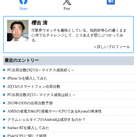
Share
Post
-
櫻吉 清
IT業界ウオッチを趣味としている。知的好奇心の趣くまま
に何でもチャレンジして、とりあえず壁にぶつかってみ
る。
» 詳しいプロフィール
最近のエントリー
PC出荷台数(3Q'13)～マイナス成長続く～
iPhone 5sを購入してみた
2Q'13のスマートフォン出荷台数
PC出荷台数2Q'13～マイナス成長は続く～
2013年のOSの出荷台数予測
AMDの省電力&GPU搭載サーバCPUであるKyotoの将来性
クラムシェルタイプのAndroidは成功するのか？
Surface RTを購入してみた
PS4のCPUに関して疑問