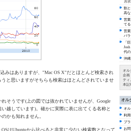
ガポ
割と
高な
営業
てる
営業
パラ
「巨
Jo
代の
沖縄
オル
込みはありますが、"Mac OS X"だとほとんど検索され
企画
OSだろうと思いますがそちらも検索はほとんどされていませ
ティ
本記
オル
に抜かれそうです(上の図では抜かれていませんが、Google
将来の予測では追い越しています)。確かに実際に表に出てくる名称と
オル
利用
が良いのかも知れません。
プラ
お問
rome OSはUbuntuから比べると非常に少ない検索数となって