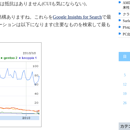
AM
しては抵抗はありません(CUIも気にならない)。
来性
クラ
結構ありますね。これらを
Google Insights for Search
で最
Sur
ーションは以下になります(主要なものを検索して最も
PS
PC
日
5
12
19
26
カテ