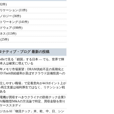
(32件)
リケーション (11件)
ノロジー (36件)
トワーキング (141件)
ドウェア (198件)
ス (113件)
(25件)
タナティブ・ブログ 最新の投稿
nkedInで見る「鎖国」する日本 ― でも、世界で輝
本人は確実に増えている
27年メモリ市場展望：DRAM供給不足の長期化と
ND Flash供給緩和が及ぼすクラウド設備投資への
立しやすい職場」で定着意向が44.9ポイント上が
---両立支援は福利厚生ではなく、リテンション戦
ある
電機が買収すべきウクライナの防衛テック企業3
AI駆動型M&Aの方法論で特定、買収金額を割り
ケーススタディ
ジカルAI「物流テック」米、欧、中、日、シン