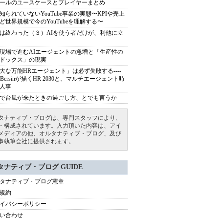
ールのユースケースとプレイヤーまとめ
知られていないYouTube事業の実態〜KPIや売上
ど世界規模で今のYouTubeを理解する〜
は終わった（３）AIを使う者だけが、利他に立
現場で進むAIエージェントの急増と「生産性の
ドックス」の現実
大な万能HRエージェント」は必ず失敗する----
sh Bersinが描くHR 2030と、マルチエージェント時
人事
で台風が来たときの過ごし方、とでも言うか
タナティブ・ブログは、専門スタッフにより、
・構成されています。入力頂いた内容は、アイ
メディアの他、オルタナティブ・ブログ、及び
事執筆会社に提供されます。
タナティブ・ブログ GUIDE
タナティブ・ブログ憲章
規約
イバシーポリシー
い合わせ