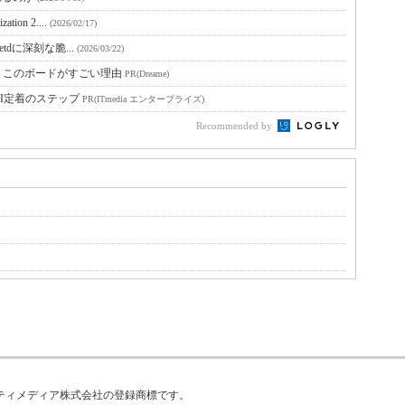
ion 2....
(2026/02/17)
netdに深刻な脆...
(2026/03/22)
。このボードがすごい理由
PR(Dreame)
I定着のステップ
PR(ITmedia エンタープライズ)
Recommended by
はアイティメディア株式会社の登録商標です。