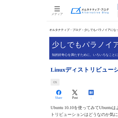
メディア
オルタナティブ・ブログ
>
少しでもパラノイアにな
少しでもパラノイ
知的好奇心を満たすために、いろいろなこと
Linuxディストリビュ
OS
Share
Post
-
Ubuntu 10.10を使ってみてUb
トリビューションはどうなのか気になり