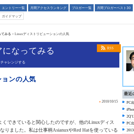
エントリー一覧
月間アクセスランキング
ブロガー一覧
月間ブロガーベスト30
ガイドマップ
ってみる
>
Linuxディストリビューションの人気
アになってみる
RSS
にチャレンジする
ーションの人気
最近
»
2010/10/15
PC
iPh
2Q
untuはよくできていると関心したのですが、他のLinuxディス
PC
ました。私は仕事柄AsianuxやRed Hatを使っている
20