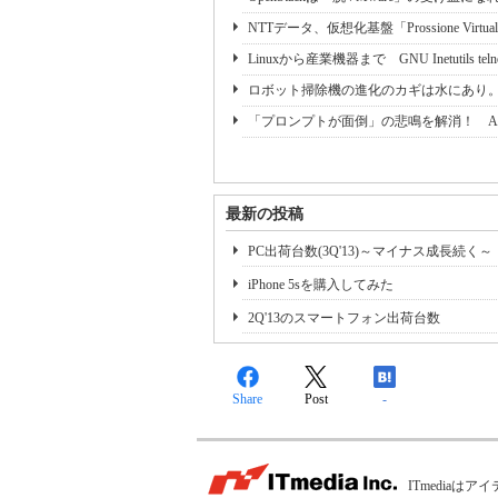
NTTデータ、仮想化基盤「Prossione Virtualizat
Linuxから産業機器まで GNU Inetutils tel
ロボット掃除機の進化のカギは水にあり
「プロンプトが面倒」の悲鳴を解消！ A
最新の投稿
PC出荷台数(3Q'13)～マイナス成長続く～
iPhone 5sを購入してみた
2Q'13のスマートフォン出荷台数
Share
Post
-
ITmedia