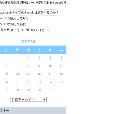
Dの省電力&GPU搭載サーバCPUであるKyotoの将
ムシェルタイプのAndroidは成功するのか？
face RTを購入してみた
4のCPUに関して疑問
出荷台数(4Q'12)～HP返り咲くけど...～
2026年7月
月
火
水
木
金
土
1
2
3
4
6
7
8
9
10
11
13
14
15
16
17
18
20
21
22
23
24
25
27
28
29
30
31
ゴリー