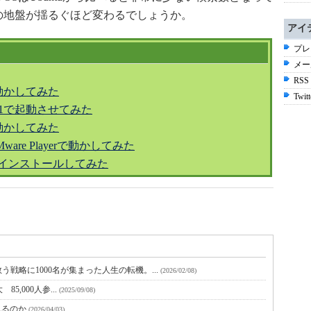
の地盤が揺るぐほど変わるでしょうか。
アイ
プレ
メー
RSS
erで動かしてみた
Twitt
ad X61で起動させてみた
erで動かしてみた
onをVMware Playerで動かしてみた
X201sにインストールしてみた
戦略に1000名が集まった人生の転機。...
(2026/02/08)
 85,000人参...
(2025/09/08)
なれるのか
(2026/04/03)