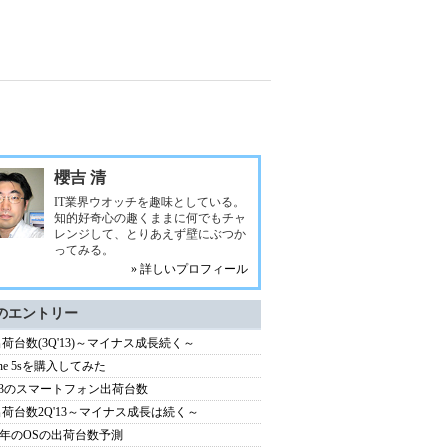
櫻吉 清
IT業界ウオッチを趣味としている。
知的好奇心の趣くままに何でもチャ
レンジして、とりあえず壁にぶつか
ってみる。
» 詳しいプロフィール
のエントリー
出荷台数(3Q'13)～マイナス成長続く～
one 5sを購入してみた
'13のスマートフォン出荷台数
出荷台数2Q'13～マイナス成長は続く～
13年のOSの出荷台数予測