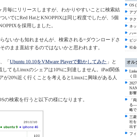
OS 
tuは6ヶ月毎にリリースしますが、わかりやすいことに検索結
アプ
でにRed HatとKNOPPIXは同じ程度でしたが、5個
テク
OPPIXを採用しました。
ネッ
ハー
らないかも知れませんが、検索される=ダウンロードさ
ビジネ
そのまま直結するのではないかと思われます。
社会 
が、「
Ubuntu 10.10をVMware Playerで動かしてみた
」と
オル
してもLinuxのシェアは10%に到達しません。iPad関係
Li
く日
が20%近く行くことを考えるとLinuxに興味がある人
20
NA
影響
 SearchでOSの検索を行うと以下の様になります。
「両
る-
略で
三菱
社を
出す
フィ