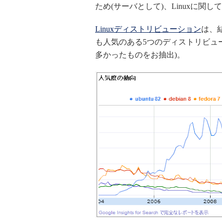
ため(サーバとして)、Linuxに関
Linuxディストリビューション
は、
も人気のある5つのディストリビュ
多かったものをお抽出)。