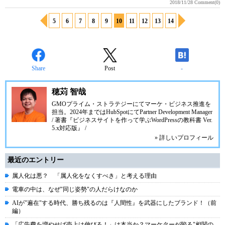
2018/11/28
Comment(0)
5
6
7
8
9
10
11
12
13
14
Share
Post
-
穂苅 智哉
GMOプライム・ストラテジーにてマーケ・ビジネス推進を
担当。2024年まではHubSpotにてPartner Development Manager
/ 著書『ビジネスサイトを作って学ぶWordPressの教科書 Ver.
5.x対応版』 /
» 詳しいプロフィール
最近のエントリー
属人化は悪？ 「属人化をなくすべき」と考える理由
電車の中は、なぜ"同じ姿勢"の人だらけなのか
AIが"遍在"する時代、勝ち残るのは『人間性』を武器にしたブランド！（前
編）
「広告費を増やせば売上は伸びる！」は本当か？マーケターが陥る"相関の