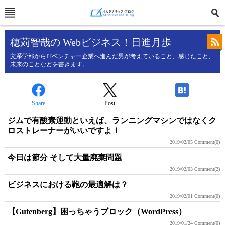
穂苅智哉の Webビジネス！日進月歩
文系学部からITベンチャー企業へ進んだ男が考えていること、感じたこと、
未来のことなどを書きます。
Share
Post
-
ジムで有酸素運動といえば、ランニングマシンではなくク
ロストレーナーがいいですよ！
2019/02/05
Comment(0)
今日は節分 そして大量廃棄問題
2019/02/03
Comment(2)
ビジネスにおける鞄の最適解は？
2019/02/01
Comment(0)
【Gutenberg】困っちゃうブロック（WordPress）
2019/01/24
Comment(0)