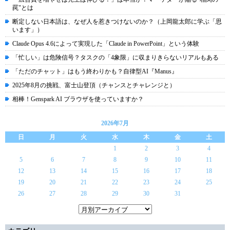
罠"とは
断定しない日本語は、なぜ人を惹きつけないのか？（上岡龍太郎に学ぶ「思
います」）
Claude Opus 4.6によって実現した「Claude in PowerPoint」という体験
「忙しい」は危険信号？タスクの「4象限」に収まりきらないリアルもある
「ただのチャット」はもう終わりかも？自律型AI『Manus』
2025年8月の挑戦、富士山登頂（チャンスとチャレンジと）
相棒！Genspark AI ブラウザを使っていますか？
2026年7月
日
月
火
水
木
金
土
1
2
3
4
5
6
7
8
9
10
11
12
13
14
15
16
17
18
19
20
21
22
23
24
25
26
27
28
29
30
31