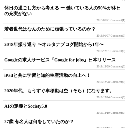
休日の過ごし方から考える ー 働いている人の50%が休日
の充実がない
2019/01/21
Comment(1)
若者世代はなんのために頑張っているのか？
2019/01/07
Comment(0)
2018年振り返り 〜オルタナブログ開始から1年〜
2018/12/31
Comment(0)
Googleの求人サービス『Google for jobs』日本リリース
2018/12/29
Comment(0)
iPadと共に学習と知的生産活動の向上へ！
2018/12/28
Comment(0)
2020年代、もうすぐ車移動は空（そら）になります。
2018/12/24
Comment(0)
AIの定義とSociety5.0
2018/12/19
Comment(0)
27歳 有名人は何をしていたのか？