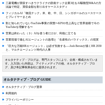
三菱電機が買収すべきウクライナの防衛テック企業3社をAI駆動型M&Aの方
法論で特定、買収金額を割り出すケーススタディ
フィジカルAI「物流テック」米、欧、中、日、シンガポールのユースケース
とプレイヤーまとめ
割と知られていないYouTube事業の実態〜KPIや売上高など世界規模で今の
YouTubeを理解する〜
営業は終わった（３）AIを使う者だけが、利他に立てる
営業現場で進むAIエージェントの急増と「生産性のパラドックス」の現実
「巨大な万能HRエージェント」は必ず失敗する----Josh Bersinが描くHR 2030
と、マルチエージェント時代の人事
オルタナティブ・ブログは、専門スタッフにより、企画・構成されていま
す。入力頂いた内容は、アイティメディアの他、オルタナティブ・ブロ
グ、及び本記事執筆会社に提供されます。
オルタナティブ・ブログ GUIDE
オルタナティブ・ブログ憲章
利用規約
プライバシーポリシー