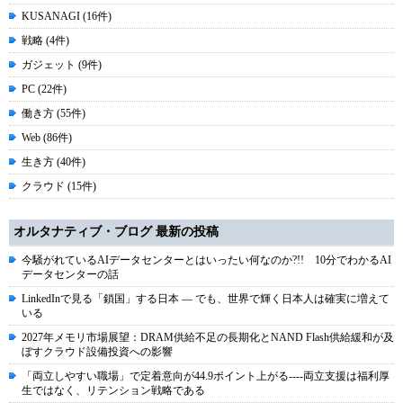
KUSANAGI (16件)
戦略 (4件)
ガジェット (9件)
PC (22件)
働き方 (55件)
Web (86件)
生き方 (40件)
クラウド (15件)
オルタナティブ・ブログ 最新の投稿
今騒がれているAIデータセンターとはいったい何なのか?!! 10分でわかるAI
データセンターの話
LinkedInで見る「鎖国」する日本 ― でも、世界で輝く日本人は確実に増えて
いる
2027年メモリ市場展望：DRAM供給不足の長期化とNAND Flash供給緩和が及
ぼすクラウド設備投資への影響
「両立しやすい職場」で定着意向が44.9ポイント上がる----両立支援は福利厚
生ではなく、リテンション戦略である