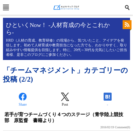
ひといくNow！ -人材育成の今とこれか
ら-
HRD（人材の育成、教育研修）の現場から、気づいたこと、アイデアを発
信します。初めて人材育成や教育担当になった方でも、わかりやすく、取り
組みやすい情報提供を目指します。特に、20代～30代を元気にしたいご担当
者様、是非このブログにご参加ください。
「チームマネジメント」カテゴリーの
投稿 (2/2)
Share
Post
-
若手が育つチームづくり４つのステージ（青学陸上競技
部 原監督 書籍より）
2016/02/19
Comment(0)