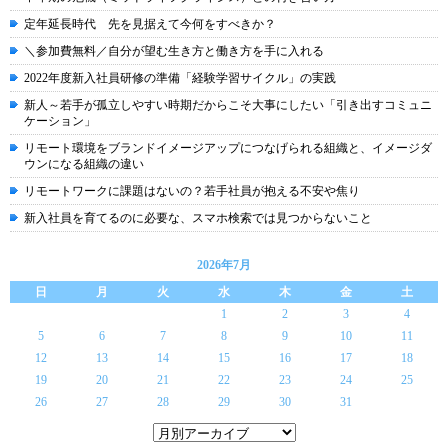
定年延長時代 先を見据えて今何をすべきか？
＼参加費無料／自分が望む生き方と働き方を手に入れる
2022年度新入社員研修の準備「経験学習サイクル」の実践
新人～若手が孤立しやすい時期だからこそ大事にしたい「引き出すコミュニ
ケーション」
リモート環境をブランドイメージアップにつなげられる組織と、イメージダ
ウンになる組織の違い
リモートワークに課題はないの？若手社員が抱える不安や焦り
新入社員を育てるのに必要な、スマホ検索では見つからないこと
2026年7月
日
月
火
水
木
金
土
1
2
3
4
5
6
7
8
9
10
11
12
13
14
15
16
17
18
19
20
21
22
23
24
25
26
27
28
29
30
31