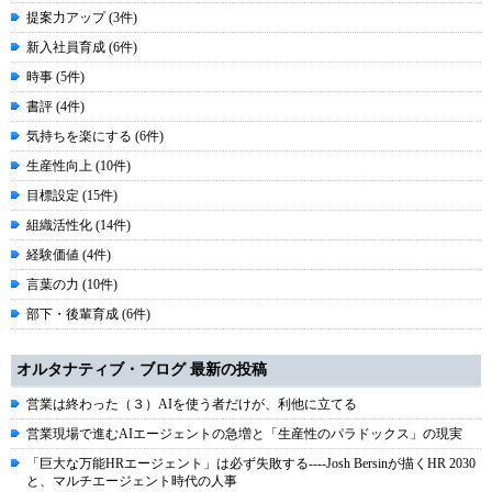
提案力アップ (3件)
新入社員育成 (6件)
時事 (5件)
書評 (4件)
気持ちを楽にする (6件)
生産性向上 (10件)
目標設定 (15件)
組織活性化 (14件)
経験価値 (4件)
言葉の力 (10件)
部下・後輩育成 (6件)
オルタナティブ・ブログ 最新の投稿
営業は終わった（３）AIを使う者だけが、利他に立てる
営業現場で進むAIエージェントの急増と「生産性のパラドックス」の現実
「巨大な万能HRエージェント」は必ず失敗する----Josh Bersinが描くHR 2030
と、マルチエージェント時代の人事