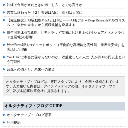
沖縄で台風が来たときの過ごし方、とでも言うか
営業は終わった（２）普遍はAIに、個別は人間に
【完全解説】AI駆動型M&Aとは何か――AIモデル＋Deep Researchアルゴリズ
ムで「会社の未来」から買収候補を逆算する
前年同期比43%成長、世界クラウド市場における上位3社シェアとネオクラウ
ド企業9社の影響
WordPress最強のチャットボット（圧倒的な高機能と高性能、業界最安値）を
実現した理由
YouTuberは本当に儲からないのか。収益化した20人に1人が月30万円以上とい
う可能性
台風への備えと、未来への備え
オルタナティブ・ブログは、専門スタッフにより、企画・構成されていま
す。入力頂いた内容は、アイティメディアの他、オルタナティブ・ブロ
グ、及び本記事執筆会社に提供されます。
オルタナティブ・ブログ GUIDE
オルタナティブ・ブログ憲章
利用規約