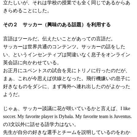
立たしいが、それは学校の授業でも全く同じであるからあ
きらめることにした。
その２ サッカー（興味のある話題）を利用する
言語はツールだ。伝えたいことがあっての言語だ。
サッカーは世界共通のコンテンツ。サッカーの話をした
い、というインセンティブは間違いなく息子をオンライン
英会話に向かわせている。
お正月にユベントスの試合を見にトリノに行ったのだが、
まぁ、これが今思えば伏線となった。飛行機嫌いの息子に
好きなものをダシに、まず海外へ連れ出したのがよかった
ようだ。
じゃぁ、サッカー談議に花が咲いているかと言えば、I like
soccer. My favorite player is Dybala. My favorite team is Juventus.
の3文以外に話せる語学力はない。
先生が自分の好きな選手とチームを説明しているのをわか