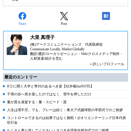
Share
Post
-
大里 真理子
(株)アークコミュニケーションズ
代表取締役
Communicate Locally, Market Globally
翻訳/通訳/ローカリゼーション・Web/クロスメディア制作・
人材派遣/紹介を営む
» 詳しいプロフィール
最近のエントリー
ICUに聞く大学と寄付のあるべき姿【社外報funNOTE】
千尋の谷へ突き落したのではなく、背中を押しただけ
量が質を凌駕する：量・スピード・質
人生は理不尽。でも、プレーは続く：東大ア式蹴球部の卒部式でのご挨拶
コントロールできるのは結果ではなく挑戦！@オリエンテーリング日本代表
壮行会
たくさん寄り道してください！さつき会奨学金授与式でのご挨拶