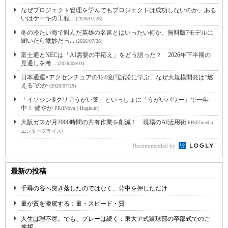
なぜプロジェクト管理を学んでもプロジェクトは成功しないのか、ある
いはケーキの工程...
(2026/07/28)
冬の冷たい海で叫んだ英雄の名言とはいったい何か。無料版7モデルに
聞いたら微妙だっ...
(2026/07/28)
富士通とNECは「AI需要の手応え」をどう語った？ 2026年下半期の
見通しを考...
(2026/08/03)
日本通運×アクセンチュアの124億円訴訟に学ぶ、なぜ大規模開発は“燃
える”のか
(2026/07/29)
「イソジン®クリアうがい薬」といっしょに「うがいパワー」で一年
中！ 健やか
PR(iNova｜Hugkum)
大阪ガスが月2000時間の共有作業を削減！ 現場のAI活用術
PR(ITmedia
エンタープライズ)
Recommended by
最新の投稿
千尋の谷へ突き落したのではなく、背中を押しただけ
量が質を凌駕する：量・スピード・質
人生は理不尽。でも、プレーは続く：東大ア式蹴球部の卒部式でのご
挨拶