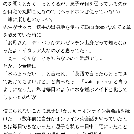
のを聞くとがく～っとくるが、息子が何を習っているのか
が自宅で丸聞こえなので（ヘッドホンは使っていない）、
一緒に楽しむのがいい。
先生がサッカー選手の出身地を使ってHe is from~なんて文章
を教えていた時に
「お母さん、ディバラがアルゼンチン出身だって知らなか
ったよ～イタリア人なのかと思ってた～」
「え～、そんなことも知らないの？常識でしょ！」
とか、夕食時に
「水ちょうだい～」と言われ、「英語で言ったらとってき
てあげてもよいけど」と言ったら、「water, please」と言う
ようになった。私は毎日のように水を運ぶメイドと化して
しまったのだが。
信じられないことに息子は1か月毎日オンライン英会話を続
けた。（数年前に自分がオンライン英会話をやっていたと
きは毎日できなかった）息子も私も一日中自宅にいたこと