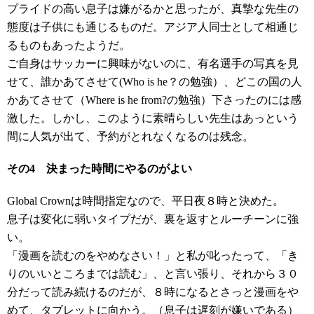
プライドの高い息子は嫌がるかと思ったが、真摯な先生の
態度は子供にも通じるものだ。アジア人同士として相通じ
るものもあったようだ。
ご自身はサッカーに興味がないのに、有名選手の写真を見
せて、誰かあてさせて(Who is he？の勉強）、どこの国の人
かあてさせて（Where is he from?の勉強）下さったのには感
激した。しかし、このように素晴らしい先生はあっという
間に人気が出て、予約がとれなくなるのは残念。
その4 決まった時間にやるのがよい
Global Crownは時間指定なので、平日夜８時と決めた。
息子は変化に弱いタイプだが、裏を返すとルーチーンに強
い。
「漫画を読むのをやめなさい！」と私が叱ったって、「き
りのいいところまでは読む」、と言い張り、それから３０
分だって読み続けるのだが、８時になるとさっと漫画をや
めて、タブレットに向かう。（息子は遅刻が嫌いである）