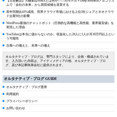
【完全解説】AI駆動型M&Aとは何か――AIモデル＋Deep Researchアルゴリズ
ムで「会社の未来」から買収候補を逆算する
前年同期比43%成長、世界クラウド市場における上位3社シェアとネオクラウ
ド企業9社の影響
WordPress最強のチャットボット（圧倒的な高機能と高性能、業界最安値）を
実現した理由
YouTuberは本当に儲からないのか。収益化した20人に1人が月30万円以上とい
う可能性
台風への備えと、未来への備え
オルタナティブ・ブログは、専門スタッフにより、企画・構成されていま
す。入力頂いた内容は、アイティメディアの他、オルタナティブ・ブロ
グ、及び本記事執筆会社に提供されます。
オルタナティブ・ブログ GUIDE
オルタナティブ・ブログ憲章
利用規約
プライバシーポリシー
お問い合わせ