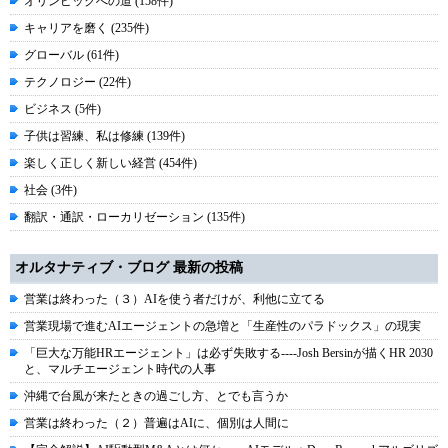
オリンピックへの道 (158件)
キャリアを磨く (235件)
グローバル (61件)
テクノロジー (22件)
ビジネス (5件)
子供は習練、私は修練 (139件)
楽しく正しく新しい経営 (454件)
社会 (3件)
翻訳・通訳・ローカリゼーション (135件)
オルタナティブ・ブログ 最新の投稿
営業は終わった（３）AIを使う者だけが、利他に立てる
営業現場で進むAIエージェントの急増と「生産性のパラドックス」の現実
「巨大な万能HRエージェント」は必ず失敗する----Josh Bersinが描くHR 2030
と、マルチエージェント時代の人事
沖縄で台風が来たときの過ごし方、とでも言うか
営業は終わった（２）普遍はAIに、個別は人間に