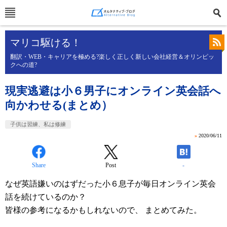
マリコ駆ける！
翻訳・WEB・キャリアを極める?楽しく正しく新しい会社経営＆オリンピッ
クへの道?
現実逃避は小６男子にオンライン英会話へ
向かわせる(まとめ）
子供は習練、私は修練
»
2020/06/11
Share
Post
-
なぜ英語嫌いのはずだった小６息子が毎日オンライン英会
話を続けているのか？
皆様の参考になるかもしれないので、 まとめてみた。