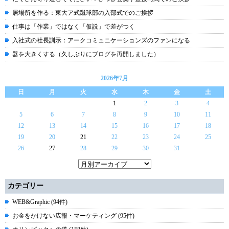
居場所を作る：東大ア式蹴球部の入部式でのご挨拶
仕事は「作業」ではなく「仮説」で差がつく
入社式の社長訓示：アークコミュニケーションズのファンになる
器を大きくする（久しぶりにブログを再開しました）
2026年7月
日
月
火
水
木
金
土
1
2
3
4
5
6
7
8
9
10
11
12
13
14
15
16
17
18
19
20
21
22
23
24
25
26
27
28
29
30
31
カテゴリー
WEB&Graphic (94件)
お金をかけない広報・マーケティング (95件)