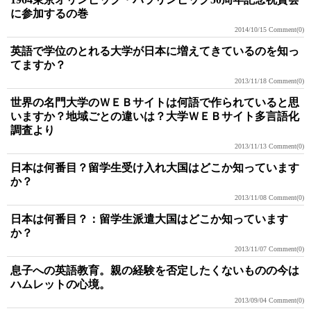
に参加するの巻
2014/10/15
Comment(0)
英語で学位のとれる大学が日本に増えてきているのを知っ
てますか？
2013/11/18
Comment(0)
世界の名門大学のＷＥＢサイトは何語で作られていると思
いますか？地域ごとの違いは？大学ＷＥＢサイト多言語化
調査より
2013/11/13
Comment(0)
日本は何番目？留学生受け入れ大国はどこか知っています
か？
2013/11/08
Comment(0)
日本は何番目？：留学生派遣大国はどこか知っています
か？
2013/11/07
Comment(0)
息子への英語教育。親の経験を否定したくないものの今は
ハムレットの心境。
2013/09/04
Comment(0)