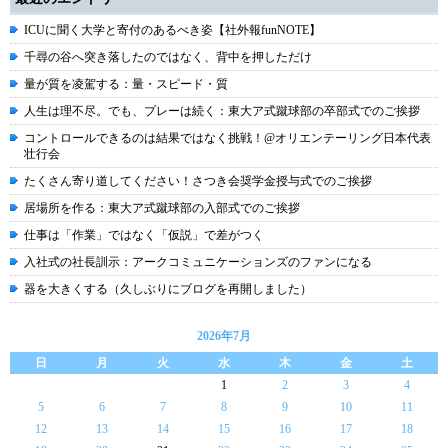
ICUに聞く大学と寄付のあるべき姿【社外報funNOTE】
千尋の谷へ突き落したのではなく、背中を押しただけ
量が質を凌駕する：量・スピード・質
人生は理不尽。でも、プレーは続く：東大ア式蹴球部の卒部式でのご挨拶
コントロールできるのは結果ではなく挑戦！@オリエンテーリング日本代表
壮行会
たくさん寄り道してください！さつき会奨学金授与式でのご挨拶
居場所を作る：東大ア式蹴球部の入部式でのご挨拶
仕事は「作業」ではなく「仮説」で差がつく
入社式の社長訓示：アークコミュニケーションズのファンになる
器を大きくする（久しぶりにブログを再開しました）
2026年7月
日
月
火
水
木
金
土
1
2
3
4
5
6
7
8
9
10
11
12
13
14
15
16
17
18