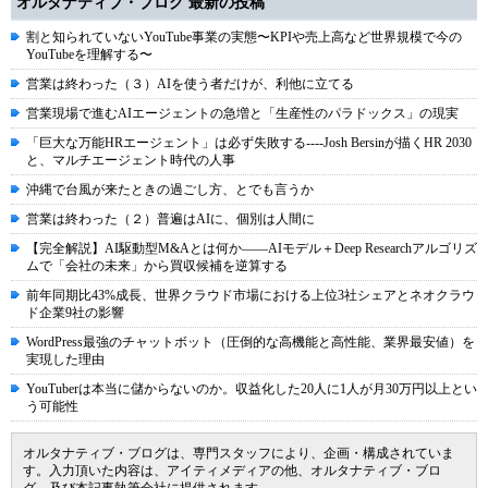
オルタナティブ・ブログ 最新の投稿
割と知られていないYouTube事業の実態〜KPIや売上高など世界規模で今の
YouTubeを理解する〜
営業は終わった（３）AIを使う者だけが、利他に立てる
営業現場で進むAIエージェントの急増と「生産性のパラドックス」の現実
「巨大な万能HRエージェント」は必ず失敗する----Josh Bersinが描くHR 2030
と、マルチエージェント時代の人事
沖縄で台風が来たときの過ごし方、とでも言うか
営業は終わった（２）普遍はAIに、個別は人間に
【完全解説】AI駆動型M&Aとは何か――AIモデル＋Deep Researchアルゴリズ
ムで「会社の未来」から買収候補を逆算する
前年同期比43%成長、世界クラウド市場における上位3社シェアとネオクラウ
ド企業9社の影響
WordPress最強のチャットボット（圧倒的な高機能と高性能、業界最安値）を
実現した理由
YouTuberは本当に儲からないのか。収益化した20人に1人が月30万円以上とい
う可能性
オルタナティブ・ブログは、専門スタッフにより、企画・構成されていま
す。入力頂いた内容は、アイティメディアの他、オルタナティブ・ブロ