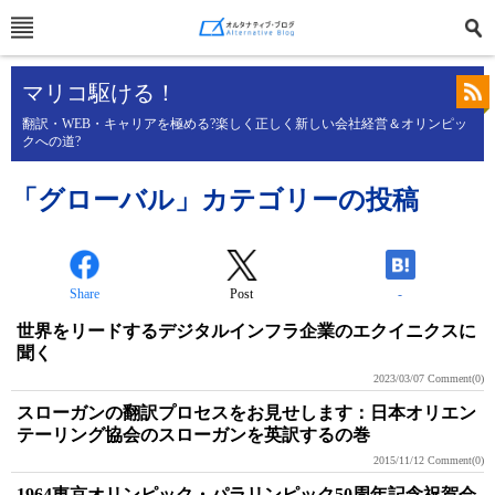
マリコ駆ける！
翻訳・WEB・キャリアを極める?楽しく正しく新しい会社経営＆オリンピッ
クへの道?
「グローバル」カテゴリーの投稿
Share
Post
-
世界をリードするデジタルインフラ企業のエクイニクスに
聞く
2023/03/07
Comment(0)
スローガンの翻訳プロセスをお見せします：日本オリエン
テーリング協会のスローガンを英訳するの巻
2015/11/12
Comment(0)
1964東京オリンピック・パラリンピック50周年記念祝賀会