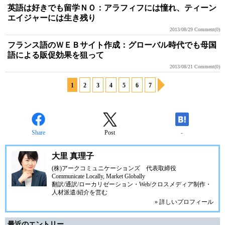
英語は好きでも留学ＮＯ：アラフィフには憧れ、ティーン
エイジャーには生き残り
2013/08/29
Comment(0)
フランス語のＷＥＢサイト作成：グローバル時代でも母国
語による販促効果を狙って
2013/08/21
Comment(0)
1
2
3
4
5
6
7
Share
Post
-
大里 真理子
(株)アークコミュニケーションズ
代表取締役
Communicate Locally, Market Globally
翻訳/通訳/ローカリゼーション・Web/クロスメディア制作・
人材派遣/紹介を営む
» 詳しいプロフィール
最近のエントリー