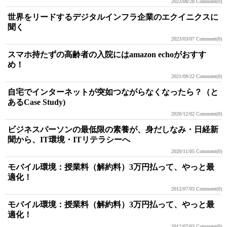
2023/08/28
Comment(0)
世界をリードするデジタルインフラ企業のエクイニクスに
聞く
2023/03/07
Comment(0)
スマホ持たずの高齢者の入院にはamazon echoがおすす
め！
2021/09/22
Comment(0)
自宅でインターネットが突如つながらなくなったら？（と
あるCase Study)
2020/12/02
Comment(0)
ビジネスパーソンの最低限の素養が、身だしなみ・日経新
聞から、IT環境・ITリテラシーへ
2020/11/05
Comment(0)
モバイル環境：授業料（解約料）3万円払って、やっと最
適化！
2012/07/03
Comment(0)
モバイル環境：授業料（解約料）3万円払って、やっと最
適化！
2012/07/03
Comment(0)