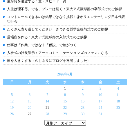
量が質を凌駕する：量・スピード・質
人生は理不尽。でも、プレーは続く：東大ア式蹴球部の卒部式でのご挨拶
コントロールできるのは結果ではなく挑戦！@オリエンテーリング日本代表
壮行会
たくさん寄り道してください！さつき会奨学金授与式でのご挨拶
居場所を作る：東大ア式蹴球部の入部式でのご挨拶
仕事は「作業」ではなく「仮説」で差がつく
入社式の社長訓示：アークコミュニケーションズのファンになる
器を大きくする（久しぶりにブログを再開しました）
2026年7月
日
月
火
水
木
金
土
1
2
3
4
5
6
7
8
9
10
11
12
13
14
15
16
17
18
19
20
21
22
23
24
25
26
27
28
29
30
31