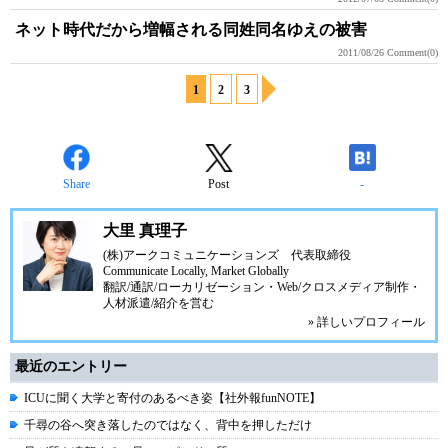
ネット時代だから増幅される同姓同名ゆえの被害
2011/08/26
Comment(0)
1
2
3
Share
Post
-
大里 真理子
(株)アークコミュニケーションズ
代表取締役
Communicate Locally, Market Globally
翻訳/通訳/ローカリゼーション・Web/クロスメディア制作・
人材派遣/紹介を営む
» 詳しいプロフィール
最近のエントリー
ICUに聞く大学と寄付のあるべき姿【社外報funNOTE】
千尋の谷へ突き落したのではなく、背中を押しただけ