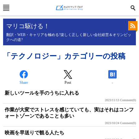
マリコ駆ける！
翻訳・WEB・キャリアを極める?楽しく正しく新しい会社経営＆オリンピッ
クへの道?
「テクノロジー」カテゴリーの投稿
Share
Post
-
新しいツールを手のうちに入れる
2023/11/13
Comment(0)
作業が大変でストレスを感じていても、実はそれはコンフ
ォートゾーンであることも多い
2023/10/24
Comment(0)
映画を早送りで観る人たち