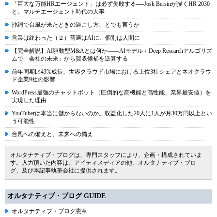
「巨大な万能HRエージェント」は必ず失敗する----Josh Bersinが描くHR 2030
と、マルチエージェント時代の人事
沖縄で台風が来たときの過ごし方、とでも言うか
営業は終わった（２）普遍はAIに、個別は人間に
【完全解説】AI駆動型M&Aとは何か――AIモデル＋Deep Researchアルゴリズ
ムで「会社の未来」から買収候補を逆算する
前年同期比43%成長、世界クラウド市場における上位3社シェアとネオクラウ
ド企業9社の影響
WordPress最強のチャットボット（圧倒的な高機能と高性能、業界最安値）を
実現した理由
YouTuberは本当に儲からないのか。収益化した20人に1人が月30万円以上とい
う可能性
台風への備えと、未来への備え
オルタナティブ・ブログは、専門スタッフにより、企画・構成されていま
す。入力頂いた内容は、アイティメディアの他、オルタナティブ・ブロ
グ、及び本記事執筆会社に提供されます。
オルタナティブ・ブログ GUIDE
オルタナティブ・ブログ憲章