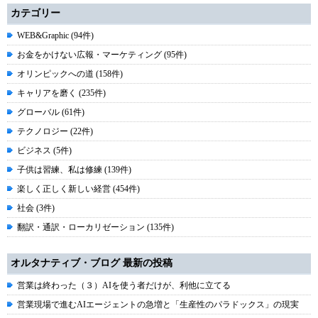
カテゴリー
WEB&Graphic (94件)
お金をかけない広報・マーケティング (95件)
オリンピックへの道 (158件)
キャリアを磨く (235件)
グローバル (61件)
テクノロジー (22件)
ビジネス (5件)
子供は習練、私は修練 (139件)
楽しく正しく新しい経営 (454件)
社会 (3件)
翻訳・通訳・ローカリゼーション (135件)
オルタナティブ・ブログ 最新の投稿
営業は終わった（３）AIを使う者だけが、利他に立てる
営業現場で進むAIエージェントの急増と「生産性のパラドックス」の現実