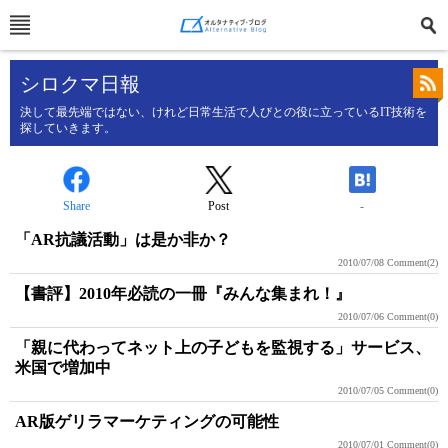
シロクマ日報
決して最先端ではない、けれど日常生活で人びとの役に立っているIT技術を
探していきます。
Share
Post
-
「AR抗議活動」は是か非か？
2010/07/08
Comment(2)
【書評】2010年必読の一冊『みんな集まれ！』
2010/07/06
Comment(0)
「親に代わってネット上の子どもを監視する」サービス、
米国で増加中
2010/07/05
Comment(0)
AR版ゲリラマーケティングの可能性
2010/07/01
Comment(0)