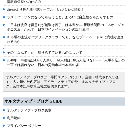
情報非保持化の仕組み
cheeroより巻き取り式ケーブル USB-C to C発表！
ラストパーソンになってもらうこと、あるいは自主性をもたらすもの
「日本は改良は得意だが創造は苦手」は本当か----新原浩朗氏の「ネオ・ジャ
ポニズム」が示す、日本型イノベーションの設計原理
AI市場の主流がパブリッククラウドでも、なぜプライベートAIに商機が生ま
れるのか
その「なんて」が、切り捨てているものについて
2040年、事務職は437万人余り、AI人材は339万人足りない----「人手不足」の
一言では語れない、日本の労働市場の本当の姿
オルタナティブ・ブログは、専門スタッフにより、企画・構成されていま
す。入力頂いた内容は、アイティメディアの他、オルタナティブ・ブロ
グ、及び本記事執筆会社に提供されます。
オルタナティブ・ブログ GUIDE
オルタナティブ・ブログ憲章
利用規約
プライバシーポリシー