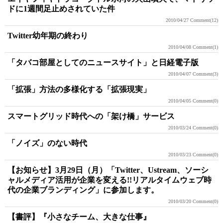
ドに1週間足止めされていた件
2010/04/27
Comment(12)
Twitter幼年期の終わり
2010/04/08
Comment(1)
「タバコ部屋としてのニュースサイト」と日経電子版
2010/04/07
Comment(3)
「拡張」方法の多様化する「拡張現実」
2010/04/05
Comment(0)
スマートグリッド時代への「架け橋」サービス
2010/03/24
Comment(0)
「ノイズ」のない時代
2010/03/23
Comment(0)
【お知らせ】3月29日（月）「Twitter、Ustream、ソーシ
ャルメディア活用が企業を変える!!リアルタイムウェブ時
代の企業ブランディング」に参加します。
2010/03/20
Comment(0)
【書評】『小さなチーム、大きな仕事』