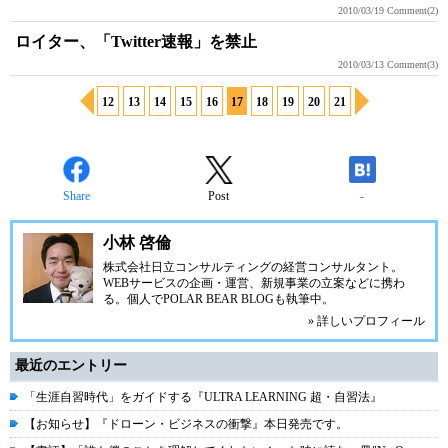
2010/03/19
Comment(2)
ロイター、「Twitter速報」を禁止
2010/03/13
Comment(3)
12
13
14
15
16
17
18
19
20
21
Share
Post
-
小林 啓倫
株式会社日立コンサルティングの経営コンサルタント。
WEBサービスの企画・運営、新規事業の立案などに携わ
る。個人で
POLAR BEAR BLOG
も執筆中。
» 詳しいプロフィール
最近のエントリー
「生涯自習時代」をガイドする『ULTRA LEARNING 超・自習法』
【お知らせ】『ドローン・ビジネスの衝撃』本日発売です。