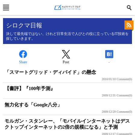
シロクマ日報
決して最先端ではない、けれど日常生活で人びとの役に立っているIT技術を
探していきます。
Share
Post
-
「スマートグリッド・ディバイド」の懸念
2010/01/10
Comment(0)
【書評】『100年予測』
2009/12/31
Comment(0)
無力化する「Google八分」
2009/12/29
Comment(0)
モルガン・スタンレー、「モバイルインターネットはデス
クトップインターネットの2倍の規模になる」と予測
2009/12/17
Comment(0)