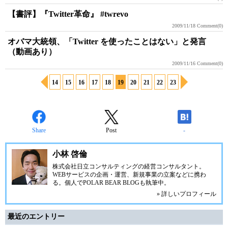
【書評】『Twitter革命』 #twrevo
2009/11/18
Comment(0)
オバマ大統領、「Twitter を使ったことはない」と発言
（動画あり）
2009/11/16
Comment(0)
14
15
16
17
18
19
20
21
22
23
Share
Post
-
小林 啓倫
株式会社日立コンサルティングの経営コンサルタント。
WEBサービスの企画・運営、新規事業の立案などに携わ
る。個人で
POLAR BEAR BLOG
も執筆中。
» 詳しいプロフィール
最近のエントリー