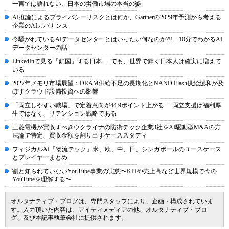
一言では語れない、日本の労働市場の本当の姿
AI推論によるプライバシーリスクとは何か、Gartnerの2029年予測から考える
企業のAIガバナンス
今騒がれているAIデータセンターとはいったい何なのか?!! 10分でわかるAI
データセンターの話
LinkedInで見る「鎖国」する日本 ― でも、世界で輝く日本人は確実に増えて
いる
2027年メモリ市場展望：DRAM供給不足の長期化とNAND Flash供給緩和が及
ぼすクラウド設備投資への影響
「両立しやすい職場」で定着意向が44.9ポイント上がる----両立支援は福利厚
生ではなく、リテンション戦略である
三菱電機が買収すべきウクライナの防衛テック企業3社をAI駆動型M&Aの方
法論で特定、買収金額を割り出すケーススタディ
フィジカルAI「物流テック」米、欧、中、日、シンガポールのユースケース
とプレイヤーまとめ
割と知られていないYouTube事業の実態〜KPIや売上高など世界規模で今の
YouTubeを理解する〜
オルタナティブ・ブログは、専門スタッフにより、企画・構成されていま
す。入力頂いた内容は、アイティメディアの他、オルタナティブ・ブロ
グ、及び本記事執筆会社に提供されます。