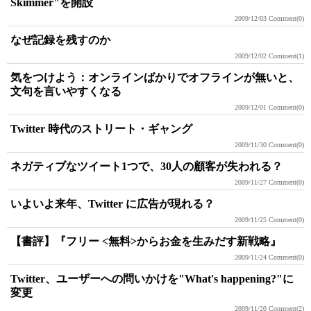
Skimmer"を開設
2009/12/03
Comment(0)
なぜ記録を残すのか
2009/12/02
Comment(1)
気をつけよう：オンラインばかりでオフラインが無いと、
文句を言いやすくなる
2009/12/01
Comment(0)
Twitter 時代のストリート・ギャング
2009/11/30
Comment(0)
ネガティブなツイート1つで、30人の顧客が失われる？
2009/11/27
Comment(0)
いよいよ来年、Twitter に広告が現れる？
2009/11/25
Comment(0)
【書評】『フリー <無料>からお金を生みだす新戦略』
2009/11/24
Comment(0)
Twitter、ユーザーへの問いかけを"What's happening?"に
変更
2009/11/20
Comment(2)