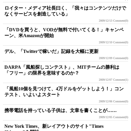
ロイター・メディア社長曰く、「我々はコンテンツだけで
なくサービスを創造している」
2009/12/13
Comment(0)
「DVDを買うと、VODが無料で付いてくる！」キャンペ
ーン、米Amazonが開始
2009/12/10
Comment(0)
デル、「Twitterで稼いだ」記録を大幅に更新
2009/12/09
Comment(0)
DARPA「風船探しコンテスト」、MITチームの勝利は
「フリー」の限界を意味するのか？
2009/12/07
Comment(1)
「風船10個を見つけて、4万ドルをゲットしよう！」コン
テスト、いよいよスタート
2009/12/06
Comment(0)
携帯電話を持っている子供は、文章を書くことが……
2009/12/05
Comment(0)
New York Times、新レイアウトのサイト"Times