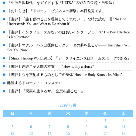
「生涯自習時代」をガイドする『ULTRA LEARNING 超・自習法』
【お知らせ】『ドローン・ビジネスの衝撃』本日発売です。
【書評】「誰も僕のことを理解してくれない！」な時に読む一冊"No One
Understands You and What to Do About It"
【書評】インタフェースがないのは良いインターフェース"The Best Interface
Is No Interface"
【書評】マクルーハンは医療ビッグデータの夢を見るか――"The Patient Will
See You Now"
【Strata+Hadoop World 2015】「データサイエンスはチームスポーツである」
【書評】創造こそ人間の本質――"How to Fly a Horse"
【書評】心を支配するものとしての身体"How the Body Knows Its Mind"
離陸するドローン・エコシステム
【書評】『現実を生きるサル 空想を語るヒト』
2026年7月
日
月
火
水
木
金
土
1
2
3
4
5
6
7
8
9
10
11
12
13
14
15
16
17
18