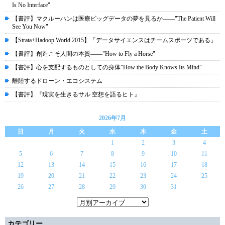
Is No Interface"
【書評】マクルーハンは医療ビッグデータの夢を見るか――"The Patient Will
See You Now"
【Strata+Hadoop World 2015】「データサイエンスはチームスポーツである」
【書評】創造こそ人間の本質――"How to Fly a Horse"
【書評】心を支配するものとしての身体"How the Body Knows Its Mind"
離陸するドローン・エコシステム
【書評】『現実を生きるサル 空想を語るヒト』
2026年7月
日
月
火
水
木
金
土
1
2
3
4
5
6
7
8
9
10
11
12
13
14
15
16
17
18
19
20
21
22
23
24
25
26
27
28
29
30
31
カテゴリー