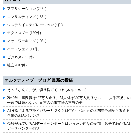
アプリケーション (24件)
コンサルティング (18件)
システムインテグレーション (4件)
テクノロジー (180件)
ネットワーキング (10件)
ハードウェア (11件)
ビジネス (351件)
社会 (887件)
オルタナティブ・ブログ 最新の投稿
その「なんて」が、切り捨てているものについて
2040年、事務職は437万人余り、AI人材は339万人足りない----「人手不足」の
一言では語れない、日本の労働市場の本当の姿
AI推論によるプライバシーリスクとは何か、Gartnerの2029年予測から考える
企業のAIガバナンス
今騒がれているAIデータセンターとはいったい何なのか?!! 10分でわかるAI
データセンターの話