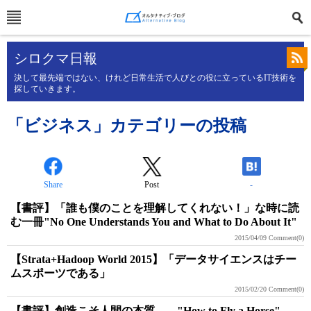
シロクマ日報
決して最先端ではない、けれど日常生活で人びとの役に立っているIT技術を
探していきます。
「ビジネス」カテゴリーの投稿
Share
Post
-
【書評】「誰も僕のことを理解してくれない！」な時に読
む一冊"No One Understands You and What to Do About It"
2015/04/09
Comment(0)
【Strata+Hadoop World 2015】「データサイエンスはチー
ムスポーツである」
2015/02/20
Comment(0)
【書評】創造こそ人間の本質――"How to Fly a Horse"