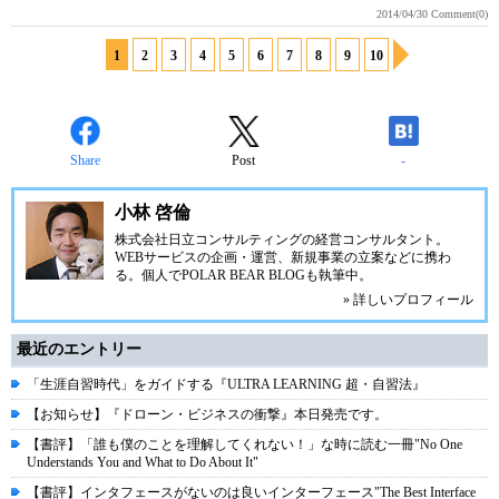
2014/04/30
Comment(0)
1
2
3
4
5
6
7
8
9
10
Share
Post
-
小林 啓倫
株式会社日立コンサルティングの経営コンサルタント。
WEBサービスの企画・運営、新規事業の立案などに携わ
る。個人で
POLAR BEAR BLOG
も執筆中。
» 詳しいプロフィール
最近のエントリー
「生涯自習時代」をガイドする『ULTRA LEARNING 超・自習法』
【お知らせ】『ドローン・ビジネスの衝撃』本日発売です。
【書評】「誰も僕のことを理解してくれない！」な時に読む一冊"No One
Understands You and What to Do About It"
【書評】インタフェースがないのは良いインターフェース"The Best Interface