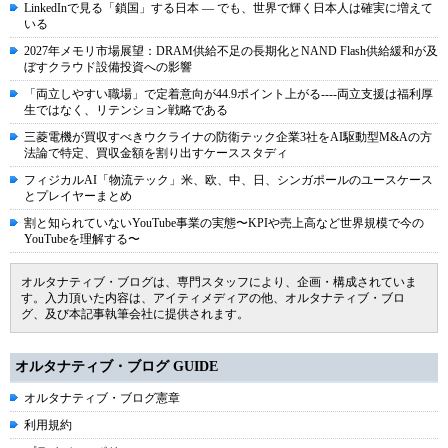
LinkedInで見る「鎖国」する日本 ― でも、世界で輝く日本人は確実に増えて
いる
2027年メモリ市場展望：DRAM供給不足の長期化とNAND Flash供給緩和が及
ぼすクラウド設備投資への影響
「両立しやすい職場」で定着意向が44.9ポイント上がる----両立支援は福利厚
生ではなく、リテンション戦略である
三菱電機が買収すべきウクライナの防衛テック企業3社をAI駆動型M&Aの方
法論で特定、買収金額を割り出すケーススタディ
フィジカルAI「物流テック」米、欧、中、日、シンガポールのユースケース
とプレイヤーまとめ
割と知られていないYouTube事業の実態〜KPIや売上高など世界規模で今の
YouTubeを理解する〜
オルタナティブ・ブログは、専門スタッフにより、企画・構成されていま
す。入力頂いた内容は、アイティメディアの他、オルタナティブ・ブロ
グ、及び本記事執筆会社に提供されます。
オルタナティブ・ブログ GUIDE
オルタナティブ・ブログ憲章
利用規約