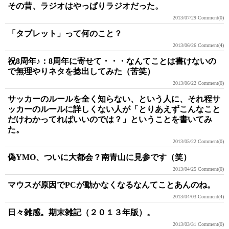
その昔、ラジオはやっぱりラジオだった。
2013/07/29
Comment(0)
「タブレット」って何のこと？
2013/06/26
Comment(4)
祝8周年♪：8周年に寄せて・・・なんてことは書けないの
で無理やりネタを捻出してみた（苦笑）
2013/06/22
Comment(0)
サッカーのルールを全く知らない、という人に、それ程サ
ッカーのルールに詳しくない人が「とりあえずこんなこと
だけわかってればいいのでは？」ということを書いてみ
た。
2013/05/22
Comment(0)
偽YMO、ついに大都会？南青山に見参です（笑）
2013/04/25
Comment(0)
マウスが原因でPCが動かなくなるなんてことあんのね。
2013/04/03
Comment(4)
日々雑感。期末雑記（２０１３年版）。
2013/03/31
Comment(0)