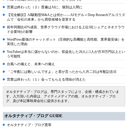
営業は終わった（２）普遍はAIに、個別は人間に
【完全解説】AI駆動型M&Aとは何か――AIモデル＋Deep Researchアルゴリズ
ムで「会社の未来」から買収候補を逆算する
前年同期比43%成長、世界クラウド市場における上位3社シェアとネオクラウ
ド企業9社の影響
WordPress最強のチャットボット（圧倒的な高機能と高性能、業界最安値）を
実現した理由
YouTuberは本当に儲からないのか。収益化した20人に1人が月30万円以上とい
う可能性
台風への備えと、未来への備え
「ご年配には難しいんですよ」と君が言ったから八月二日は年配記念日
営業は終わった（１）会ってもらえる理由が消えた
オルタナティブ・ブログは、専門スタッフにより、企画・構成されていま
す。入力頂いた内容は、アイティメディアの他、オルタナティブ・ブロ
グ、及び本記事執筆会社に提供されます。
オルタナティブ・ブログ GUIDE
オルタナティブ・ブログ憲章