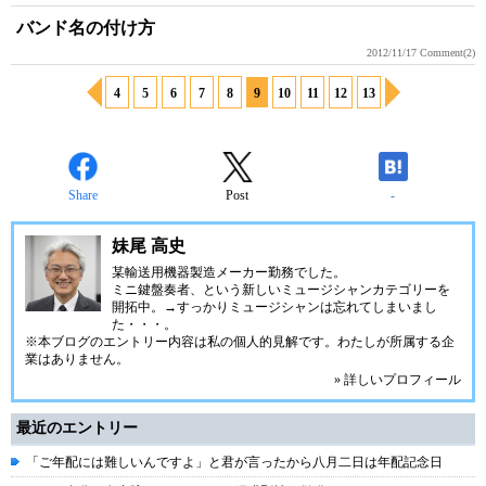
バンド名の付け方
2012/11/17
Comment(2)
4
5
6
7
8
9
10
11
12
13
Share
Post
-
妹尾 高史
某輸送用機器製造メーカー勤務でした。
ミニ鍵盤奏者、という新しいミュージシャンカテゴリーを
開拓中。→すっかりミュージシャンは忘れてしまいまし
た・・・。
※本ブログのエントリー内容は私の個人的見解です。わたしが所属する企
業はありません。
» 詳しいプロフィール
最近のエントリー
「ご年配には難しいんですよ」と君が言ったから八月二日は年配記念日