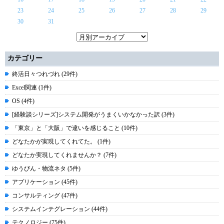
23
24
25
26
27
28
29
30
31
カテゴリー
終活日々つれづれ (29件)
Excel関連 (1件)
OS (4件)
[経験談シリーズ]システム開発がうまくいかなかった訳 (3件)
「東京」と「大阪」で違いを感じること (10件)
どなたかが実現してくれてた。 (1件)
どなたか実現してくれませんか？ (7件)
ゆうびん・物流ネタ (5件)
アプリケーション (45件)
コンサルティング (47件)
システムインテグレーション (44件)
テクノロジー (75件)