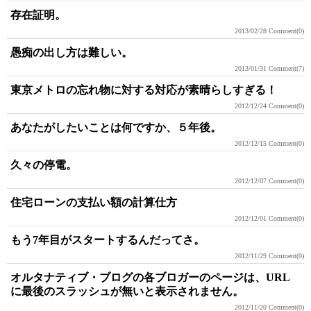
存在証明。
2013/02/28
Comment(0)
愚痴の出し方は難しい。
2013/01/31
Comment(7)
東京メトロの忘れ物に対する対応が素晴らしすぎる！
2012/12/24
Comment(0)
あなたがしたいことは何ですか、５年後。
2012/12/15
Comment(0)
久々の停電。
2012/12/07
Comment(0)
住宅ローンの支払い額の計算仕方
2012/12/01
Comment(0)
もう7年目がスタートするんだってさ。
2012/11/29
Comment(0)
オルタナティブ・ブログの各ブロガーのページは、URL
に最後のスラッシュが無いと表示されません。
2012/11/20
Comment(0)