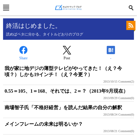
終活はじめました。
読めばベタに分かる、タイトルどおりのブログ
Share
Post
-
我が家に地デジの薄型テレビがやってきた！（え？今
頃？）しかも19インチ！（え？今更？）
2013/10/15
Comment(2)
0.55＝105、1＝168、それでは、2＝？（2013年9月現在）
2013/09/29
Comment(0)
南場智子氏「不格好経営」を読んだ結果の自分の解釈
2013/08/24
Comment(0)
メインフレームの未来は明るいか？
2013/08/21
Comment(0)