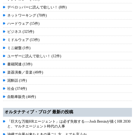
デベロッパーに読んで欲しい！ (8件)
ネットワーキング (70件)
ハードウェア (15件)
ビジネス (325件)
ミドルウェア (13件)
ミニ鍵盤 (1件)
ユーザーに読んで欲しい！ (12件)
書籍関連 (13件)
楽器演奏／音楽 (49件)
泥酔話 (1件)
社会 (374件)
自動車販売 (46件)
オルタナティブ・ブログ 最新の投稿
「巨大な万能HRエージェント」は必ず失敗する----Josh Bersinが描くHR 2030
と、マルチエージェント時代の人事
沖縄で台風が来たときの過ごし方、とでも言うか