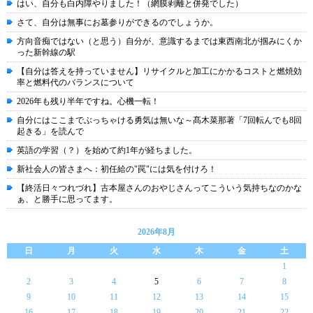
はい、自分も白内障やりました！（網膜剥離と併発でした）
さて、自分は無事にお墓参りができるのでしょうか。
方向音痴ではない（と思う）自分が、意識するまでは東西南北が掴みにくか
った新幹線の駅
【自分は答えを持っていません】リサイクルと加工にかかるコストと燃焼効
率と燃料代のバランスについて
2026年も残り半年ですね。心機一転！
自分にはここまでぶっちゃける勇気は無いな～髙木菜那著「7回転んでも8回
起きる」を読んで
英語の学習（？）を始めて約1年が経ちました。
新社会人の皆さまへ：初任給の"罠"には気を付けろ！
【終活日々つれづれ】古本屋さんのおやじさんってこういう気持ちなのかな
ぁ、と勝手に思ってます。
2026年8月
日
月
火
水
木
金
土
1
2
3
4
5
6
7
8
9
10
11
12
13
14
15
16
17
18
19
20
21
22