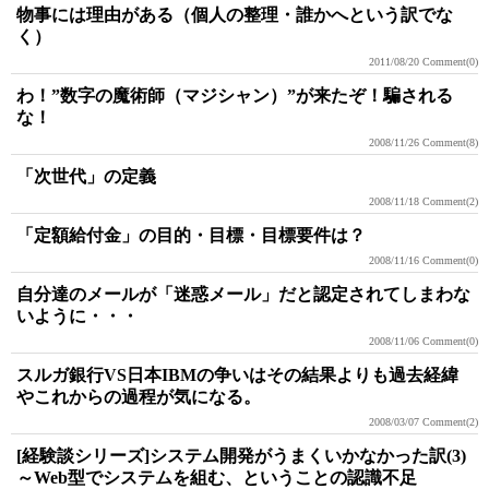
物事には理由がある（個人の整理・誰かへという訳でな
く）
2011/08/20
Comment(0)
わ！”数字の魔術師（マジシャン）”が来たぞ！騙される
な！
2008/11/26
Comment(8)
「次世代」の定義
2008/11/18
Comment(2)
「定額給付金」の目的・目標・目標要件は？
2008/11/16
Comment(0)
自分達のメールが「迷惑メール」だと認定されてしまわな
いように・・・
2008/11/06
Comment(0)
スルガ銀行VS日本IBMの争いはその結果よりも過去経緯
やこれからの過程が気になる。
2008/03/07
Comment(2)
[経験談シリーズ]システム開発がうまくいかなかった訳(3)
～Web型でシステムを組む、ということの認識不足