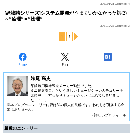
2008/01/24
Comment(4)
[経験談シリーズ]システム開発がうまくいかなかった訳(2)
～”論理”＝”物理”
2007/12/20
Comment(2)
1
2
Share
Post
-
妹尾 高史
某輸送用機器製造メーカー勤務でした。
ミニ鍵盤奏者、という新しいミュージシャンカテゴリーを
開拓中。→すっかりミュージシャンは忘れてしまいまし
た・・・。
※本ブログのエントリー内容は私の個人的見解です。わたしが所属する企
業はありません。
» 詳しいプロフィール
最近のエントリー