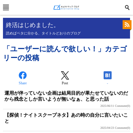
終活はじめました。
読めばベタに分かる、タイトルどおりのブログ
「ユーザーに読んで欲しい！」カテゴ
リーの投稿
Share
Post
-
運用が伴っていない企画は結局目的が果たせていないのだ
から残念としか言いようが無いなぁ、と思った話
2025/06/11
Comment(0)
【探偵！ナイトスクープネタ】あの時の自分に言いたいこ
と
2025/04/23
Comment(0)