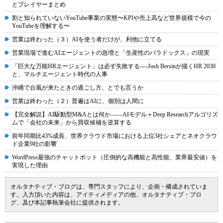
とプレイヤーまとめ
割と知られていないYouTube事業の実態〜KPIや売上高など世界規模で今の
YouTubeを理解する〜
営業は終わった（３）AIを使う者だけが、利他に立てる
営業現場で進むAIエージェントの急増と「生産性のパラドックス」の現実
「巨大な万能HRエージェント」は必ず失敗する----Josh Bersinが描くHR 2030
と、マルチエージェント時代の人事
沖縄で台風が来たときの過ごし方、とでも言うか
営業は終わった（２）普遍はAIに、個別は人間に
【完全解説】AI駆動型M&Aとは何か――AIモデル＋Deep Researchアルゴリズ
ムで「会社の未来」から買収候補を逆算する
前年同期比43%成長、世界クラウド市場における上位3社シェアとネオクラウ
ド企業9社の影響
WordPress最強のチャットボット（圧倒的な高機能と高性能、業界最安値）を
実現した理由
オルタナティブ・ブログは、専門スタッフにより、企画・構成されていま
す。入力頂いた内容は、アイティメディアの他、オルタナティブ・ブロ
グ、及び本記事執筆会社に提供されます。