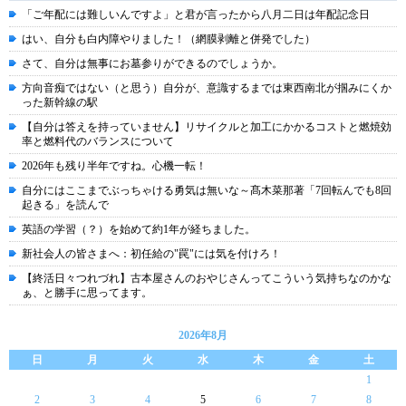
「ご年配には難しいんですよ」と君が言ったから八月二日は年配記念日
はい、自分も白内障やりました！（網膜剥離と併発でした）
さて、自分は無事にお墓参りができるのでしょうか。
方向音痴ではない（と思う）自分が、意識するまでは東西南北が掴みにくか
った新幹線の駅
【自分は答えを持っていません】リサイクルと加工にかかるコストと燃焼効
率と燃料代のバランスについて
2026年も残り半年ですね。心機一転！
自分にはここまでぶっちゃける勇気は無いな～髙木菜那著「7回転んでも8回
起きる」を読んで
英語の学習（？）を始めて約1年が経ちました。
新社会人の皆さまへ：初任給の"罠"には気を付けろ！
【終活日々つれづれ】古本屋さんのおやじさんってこういう気持ちなのかな
ぁ、と勝手に思ってます。
2026年8月
日
月
火
水
木
金
土
1
2
3
4
5
6
7
8