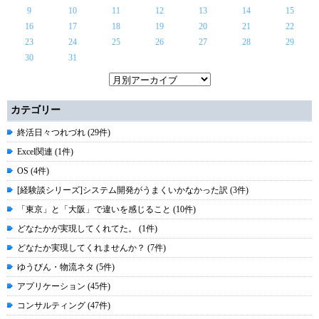
9
10
11
12
13
14
15
16
17
18
19
20
21
22
23
24
25
26
27
28
29
30
31
カテゴリー
終活日々つれづれ (29件)
Excel関連 (1件)
OS (4件)
[経験談シリーズ]システム開発がうまくいかなかった訳 (3件)
「東京」と「大阪」で違いを感じること (10件)
どなたかが実現してくれてた。 (1件)
どなたか実現してくれませんか？ (7件)
ゆうびん・物流ネタ (5件)
アプリケーション (45件)
コンサルティング (47件)