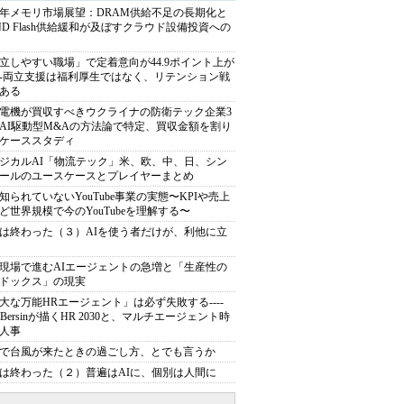
27年メモリ市場展望：DRAM供給不足の長期化と
ND Flash供給緩和が及ぼすクラウド設備投資への
立しやすい職場」で定着意向が44.9ポイント上が
---両立支援は福利厚生ではなく、リテンション戦
ある
電機が買収すべきウクライナの防衛テック企業3
AI駆動型M&Aの方法論で特定、買収金額を割り
ケーススタディ
ジカルAI「物流テック」米、欧、中、日、シン
ールのユースケースとプレイヤーまとめ
知られていないYouTube事業の実態〜KPIや売上
ど世界規模で今のYouTubeを理解する〜
は終わった（３）AIを使う者だけが、利他に立
現場で進むAIエージェントの急増と「生産性の
ドックス」の現実
大な万能HRエージェント」は必ず失敗する----
sh Bersinが描くHR 2030と、マルチエージェント時
人事
で台風が来たときの過ごし方、とでも言うか
は終わった（２）普遍はAIに、個別は人間に