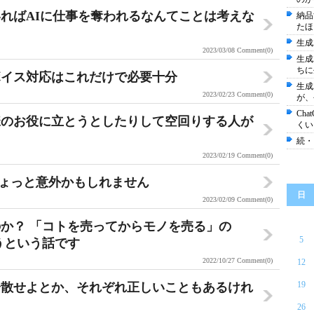
ればAIに仕事を奪われるなんてことは考えな
納品
たほ
生成
2023/03/08
Comment(0)
生成
ちに
ボイス対応はこれだけで必要十分
生成
2023/02/23
Comment(0)
が、
Ch
様のお役に立とうとしたりして空回りする人が
くい
続・
2023/02/19
Comment(0)
ょっと意外かもしれません
日
2023/02/09
Comment(0)
か？ 「コトを売ってからモノを売る」の
5
うという話です
2022/10/27
Comment(0)
12
19
分散せよとか、それぞれ正しいこともあるけれ
26