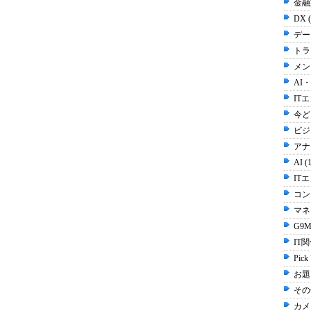
金融
DX 
デー
トラ
メン
AI
IT
今ど
ビジネ
アナ
AI (
IT
コン
マネ
G9M
IT関
Pick
お題 
その他
カメラ