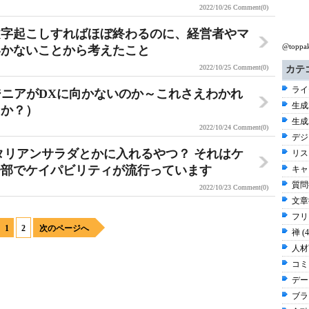
2022/10/26
Comment(0)
文字起こしすればほぼ終わるのに、経営者やマ
@top
いかないことから考えたこと
2022/10/25
Comment(0)
カテ
ライ
ジニアがDXに向かないのか～これさえわかれ
生成
トか？）
生成A
2022/10/24
Comment(0)
デジ
タリアンサラダとかに入れるやつ？ それはケ
リス
一部でケイパビリティが流行っています
キャ
質問術
2022/10/23
Comment(0)
文章術
フリ
1
2
次のページへ
禅 (
人材
コミ
デー
ブラ