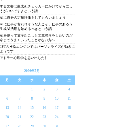
する文書は生成AIチェッカーにかけてからにし
うがいいですよという話
AIに自身の定量評価をしてもらいましょう
AIに仕事が奪われそうな人こそ、仕事のあるう
生成AI活用を始めるべきという話
AIを使って文字起こしと文章整形をしたいのだ
今までうまくいったことがない方へ
atGPTの推論エンジンではパーソナライズが効きに
ようです
アドラー心理学を思い出した件
2026年7月
月
火
水
木
金
土
1
2
3
4
6
7
8
9
10
11
13
14
15
16
17
18
20
21
22
23
24
25
27
28
29
30
31