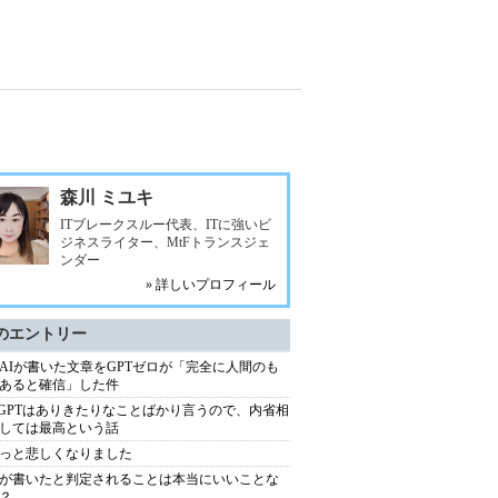
森川 ミユキ
ITブレークスルー代表、ITに強いビ
ジネスライター、MtFトランスジェ
ンダー
» 詳しいプロフィール
のエントリー
AIが書いた文章をGPTゼロが「完全に人間のも
あると確信」した件
atGPTはありきたりなことばかり言うので、内省相
しては最高という話
っと悲しくなりました
が書いたと判定されることは本当にいいことな
？