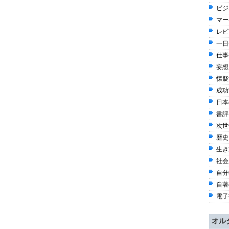
ビジ
マー
レビ
一日一
仕事術
妄想 
懐疑派
成功哲
日本
書評 
次世
歴史 
生き方
社会
自分軸
自著
電子書
オル