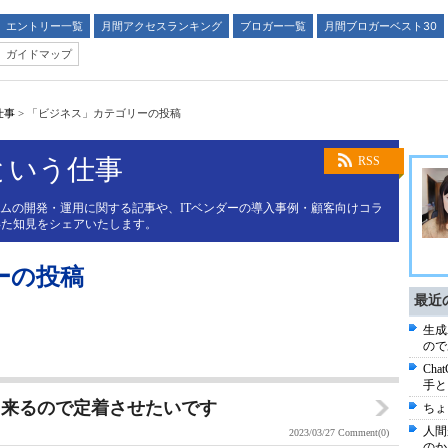
エントリー一覧
月間アクセスランキング
ブロガー一覧
月間ブロガーベスト30
ガイドマップ
仕事
>
「ビジネス」カテゴリーの投稿
という仕事
RSS
テムの開発・運用に関する記事や、ITベンダーの導入事例・顧客向けコラ
得た知見をシェアいたします。
ーの投稿
最近
生成
ので
Ch
手と
り来るので定着させたいです
ちょ
人間
2023/03/27
Comment(0)
のか