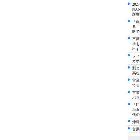
20
NA
影響
「両
る-
略で
三菱
社を
出す
フィ
ガポ
割と
高な
営業
てる
営業
パラ
「巨
Jo
代の
沖縄
営業