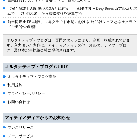
営業は終わった（２）普遍はAIに、個別は人間に
【完全解説】AI駆動型M&Aとは何か――AIモデル＋Deep Researchアルゴリズ
ムで「会社の未来」から買収候補を逆算する
前年同期比43%成長、世界クラウド市場における上位3社シェアとネオクラウ
ド企業9社の影響
オルタナティブ・ブログは、専門スタッフにより、企画・構成されていま
す。入力頂いた内容は、アイティメディアの他、オルタナティブ・ブロ
グ、及び本記事執筆会社に提供されます。
オルタナティブ・ブログ GUIDE
オルタナティブ・ブログ憲章
利用規約
プライバシーポリシー
お問い合わせ
アイティメディアからのお知らせ
プレスリリース
メールサービス