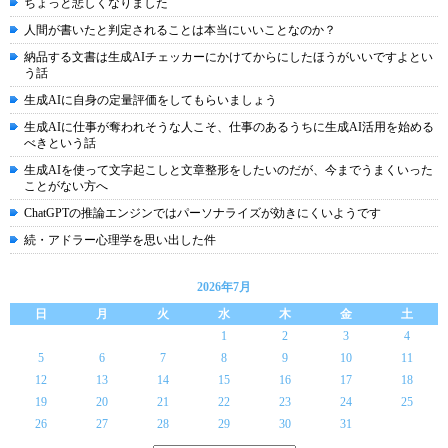
ちょっと悲しくなりました
人間が書いたと判定されることは本当にいいことなのか？
納品する文書は生成AIチェッカーにかけてからにしたほうがいいですよとい
う話
生成AIに自身の定量評価をしてもらいましょう
生成AIに仕事が奪われそうな人こそ、仕事のあるうちに生成AI活用を始める
べきという話
生成AIを使って文字起こしと文章整形をしたいのだが、今までうまくいった
ことがない方へ
ChatGPTの推論エンジンではパーソナライズが効きにくいようです
続・アドラー心理学を思い出した件
2026年7月
日
月
火
水
木
金
土
1
2
3
4
5
6
7
8
9
10
11
12
13
14
15
16
17
18
19
20
21
22
23
24
25
26
27
28
29
30
31