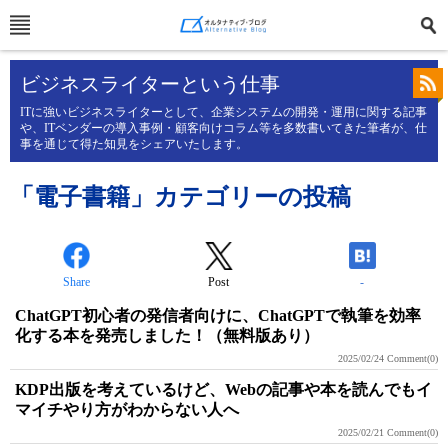
ビジネスライターという仕事
ITに強いビジネスライターとして、企業システムの開発・運用に関する記事
や、ITベンダーの導入事例・顧客向けコラム等を多数書いてきた筆者が、仕
事を通じて得た知見をシェアいたします。
「電子書籍」カテゴリーの投稿
Share
Post
-
ChatGPT初心者の発信者向けに、ChatGPTで執筆を効率
化する本を発売しました！（無料版あり）
2025/02/24
Comment(0)
KDP出版を考えているけど、Webの記事や本を読んでもイ
マイチやり方がわからない人へ
2025/02/21
Comment(0)