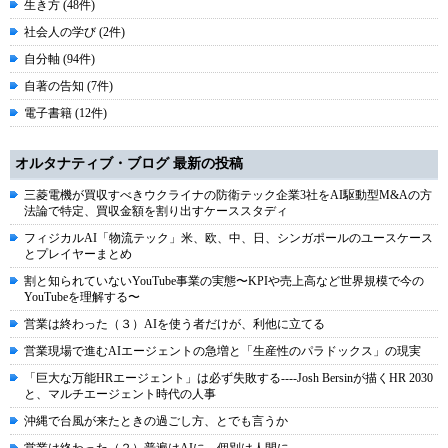
生き方 (48件)
社会人の学び (2件)
自分軸 (94件)
自著の告知 (7件)
電子書籍 (12件)
オルタナティブ・ブログ 最新の投稿
三菱電機が買収すべきウクライナの防衛テック企業3社をAI駆動型M&Aの方
法論で特定、買収金額を割り出すケーススタディ
フィジカルAI「物流テック」米、欧、中、日、シンガポールのユースケース
とプレイヤーまとめ
割と知られていないYouTube事業の実態〜KPIや売上高など世界規模で今の
YouTubeを理解する〜
営業は終わった（３）AIを使う者だけが、利他に立てる
営業現場で進むAIエージェントの急増と「生産性のパラドックス」の現実
「巨大な万能HRエージェント」は必ず失敗する----Josh Bersinが描くHR 2030
と、マルチエージェント時代の人事
沖縄で台風が来たときの過ごし方、とでも言うか