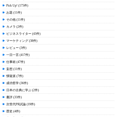
Pick Up! (175件)
お題 (11件)
その他 (11件)
カメラ (2件)
ビジネスライター (43件)
マーケティング (38件)
レビュー (3件)
一日一言 (417件)
仕事術 (47件)
妄想 (11件)
懐疑派 (7件)
成功哲学 (36件)
日本の古典に学ぶ (2件)
書評 (33件)
次世代PR試論 (19件)
歴史 (4件)