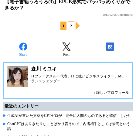
【電子書籍うろうろ(3)】EPUB形式でパラパラめくりがで
きるか？
2013/02/06
Comment(0)
1
2
Share
Post
-
森川 ミユキ
ITブレークスルー代表、ITに強いビジネスライター、MtFト
ランスジェンダー
» 詳しいプロフィール
最近のエントリー
生成AIが書いた文章をGPTゼロが「完全に人間のものであると確信」した件
ChatGPTはありきたりなことばかり言うので、内省相手としては最高という
話