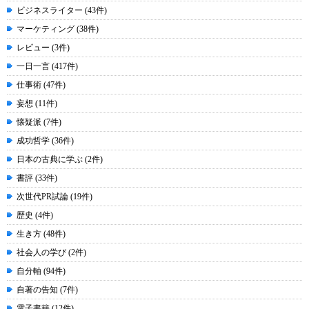
ビジネスライター (43件)
マーケティング (38件)
レビュー (3件)
一日一言 (417件)
仕事術 (47件)
妄想 (11件)
懐疑派 (7件)
成功哲学 (36件)
日本の古典に学ぶ (2件)
書評 (33件)
次世代PR試論 (19件)
歴史 (4件)
生き方 (48件)
社会人の学び (2件)
自分軸 (94件)
自著の告知 (7件)
電子書籍 (12件)