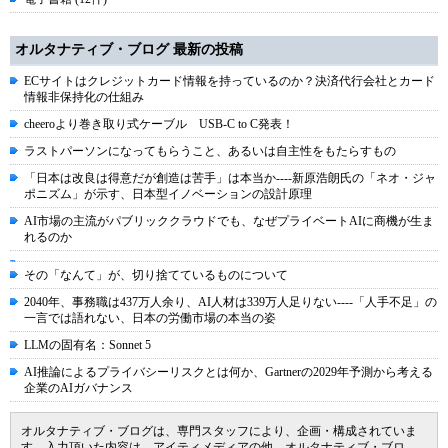
オルタナティブ・ブログ 最新の投稿
ECサイトはクレジットカード情報を持っているのか？決済代行会社とカード
情報非保持化の仕組み
cheeroより巻き取り式ケーブル USB-C to C発表！
ラストパーソンになってもらうこと、あるいは自主性をもたらすもの
「日本は改良は得意だが創造は苦手」は本当か----新原浩朗氏の「ネオ・ジャ
ポニズム」が示す、日本型イノベーションの設計原理
AI市場の主流がパブリッククラウドでも、なぜプライベートAIに商機が生ま
れるのか
その「なんて」が、切り捨てているものについて
2040年、事務職は437万人余り、AI人材は339万人足りない----「人手不足」の
一言では語れない、日本の労働市場の本当の姿
LLMの固有名：Sonnet 5
AI推論によるプライバシーリスクとは何か、Gartnerの2029年予測から考える
企業のAIガバナンス
オルタナティブ・ブログは、専門スタッフにより、企画・構成されていま
す。入力頂いた内容は、アイティメディアの他、オルタナティブ・ブロ