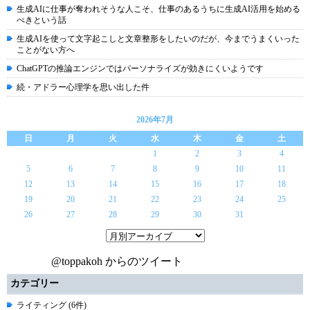
生成AIに仕事が奪われそうな人こそ、仕事のあるうちに生成AI活用を始める
べきという話
生成AIを使って文字起こしと文章整形をしたいのだが、今までうまくいった
ことがない方へ
ChatGPTの推論エンジンではパーソナライズが効きにくいようです
続・アドラー心理学を思い出した件
2026年7月
日
月
火
水
木
金
土
1
2
3
4
5
6
7
8
9
10
11
12
13
14
15
16
17
18
19
20
21
22
23
24
25
26
27
28
29
30
31
@toppakoh からのツイート
カテゴリー
ライティング (6件)