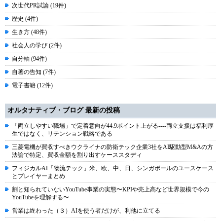
次世代PR試論 (19件)
歴史 (4件)
生き方 (48件)
社会人の学び (2件)
自分軸 (94件)
自著の告知 (7件)
電子書籍 (12件)
オルタナティブ・ブログ 最新の投稿
「両立しやすい職場」で定着意向が44.9ポイント上がる----両立支援は福利厚
生ではなく、リテンション戦略である
三菱電機が買収すべきウクライナの防衛テック企業3社をAI駆動型M&Aの方
法論で特定、買収金額を割り出すケーススタディ
フィジカルAI「物流テック」米、欧、中、日、シンガポールのユースケース
とプレイヤーまとめ
割と知られていないYouTube事業の実態〜KPIや売上高など世界規模で今の
YouTubeを理解する〜
営業は終わった（３）AIを使う者だけが、利他に立てる