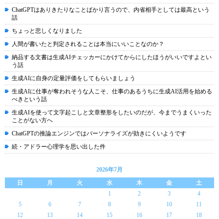
ChatGPTはありきたりなことばかり言うので、内省相手としては最高という
話
ちょっと悲しくなりました
人間が書いたと判定されることは本当にいいことなのか？
納品する文書は生成AIチェッカーにかけてからにしたほうがいいですよとい
う話
生成AIに自身の定量評価をしてもらいましょう
生成AIに仕事が奪われそうな人こそ、仕事のあるうちに生成AI活用を始める
べきという話
生成AIを使って文字起こしと文章整形をしたいのだが、今までうまくいった
ことがない方へ
ChatGPTの推論エンジンではパーソナライズが効きにくいようです
続・アドラー心理学を思い出した件
2026年7月
日
月
火
水
木
金
土
1
2
3
4
5
6
7
8
9
10
11
12
13
14
15
16
17
18