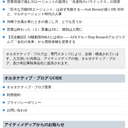
営業現場で進むAIエージェントの急増と「生産性のパラドックス」の現実
「巨大な万能HRエージェント」は必ず失敗する----Josh Bersinが描くHR 2030
と、マルチエージェント時代の人事
沖縄で台風が来たときの過ごし方、とでも言うか
営業は終わった（２）普遍はAIに、個別は人間に
【完全解説】AI駆動型M&Aとは何か――AIモデル＋Deep Researchアルゴリズ
ムで「会社の未来」から買収候補を逆算する
オルタナティブ・ブログは、専門スタッフにより、企画・構成されていま
す。入力頂いた内容は、アイティメディアの他、オルタナティブ・ブロ
グ、及び本記事執筆会社に提供されます。
オルタナティブ・ブログ GUIDE
オルタナティブ・ブログ憲章
利用規約
プライバシーポリシー
お問い合わせ
アイティメディアからのお知らせ