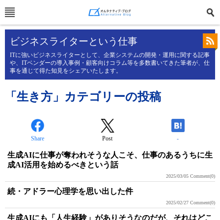
ビジネスライターという仕事
ITに強いビジネスライターとして、企業システムの開発・運用に関する記事
や、ITベンダーの導入事例・顧客向けコラム等を多数書いてきた筆者が、仕
事を通じて得た知見をシェアいたします。
「生き方」カテゴリーの投稿
Share
Post
-
生成AIに仕事が奪われそうな人こそ、仕事のあるうちに生
成AI活用を始めるべきという話
2025/03/05
Comment(0)
続・アドラー心理学を思い出した件
2025/02/27
Comment(0)
生成AIにも「人生経験」がありそうなのだが、それはどこ