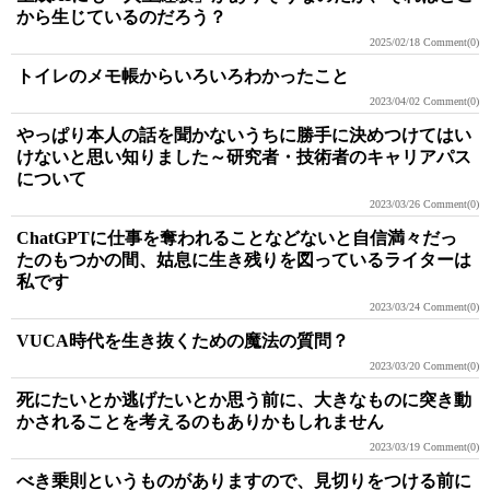
から生じているのだろう？
2025/02/18
Comment(0)
トイレのメモ帳からいろいろわかったこと
2023/04/02
Comment(0)
やっぱり本人の話を聞かないうちに勝手に決めつけてはい
けないと思い知りました～研究者・技術者のキャリアパス
について
2023/03/26
Comment(0)
ChatGPTに仕事を奪われることなどないと自信満々だっ
たのもつかの間、姑息に生き残りを図っているライターは
私です
2023/03/24
Comment(0)
VUCA時代を生き抜くための魔法の質問？
2023/03/20
Comment(0)
死にたいとか逃げたいとか思う前に、大きなものに突き動
かされることを考えるのもありかもしれません
2023/03/19
Comment(0)
べき乗則というものがありますので、見切りをつける前に