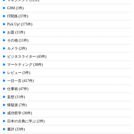
マネジメント (12件)
G9M (1件)
IT関係 (37件)
Pick Up! (175件)
お題 (11件)
その他 (11件)
カメラ (2件)
ビジネスライター (43件)
マーケティング (38件)
レビュー (3件)
一日一言 (417件)
仕事術 (47件)
妄想 (11件)
懐疑派 (7件)
成功哲学 (36件)
日本の古典に学ぶ (2件)
書評 (33件)