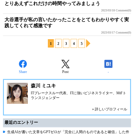
とりあえずこれだけの時間やってみましょう
2023/03/18
Comment(0)
大谷選手が私の言いたかったことをとてもわかりやすく実
践してくれて感激です
2023/03/17
Comment(0)
1
2
3
4
5
Share
Post
-
森川 ミユキ
ITブレークスルー代表、ITに強いビジネスライター、MtFト
ランスジェンダー
» 詳しいプロフィール
最近のエントリー
生成AIが書いた文章をGPTゼロが「完全に人間のものであると確信」した件