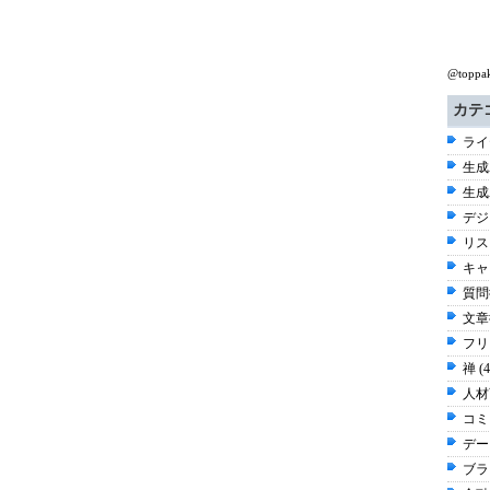
@top
カテ
ライ
生成
生成A
デジ
リス
キャ
質問術
文章術
フリ
禅 (
人材
コミ
デー
ブラ