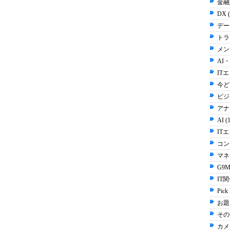
金融
DX 
デー
トラ
メン
AI
IT
今ど
ビジネ
アナ
AI (
IT
コン
マネ
G9M
IT関
Pick
お題 
その他
カメラ