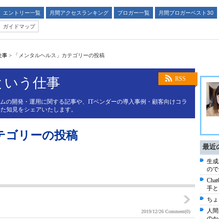
エントリー一覧
月間アクセスランキング
ブロガー一覧
月間ブロガーベスト30
ガイドマップ
仕事
>
「メンタルヘルス」カテゴリーの投稿
という仕事
RSS
テムの開発・運用に関する記事や、ITベンダーの導入事例・顧客向けコラ
得た知見をシェアいたします。
テゴリーの投稿
最近
生成
ので
Ch
手と
ちょ
人間
2019/12/26
Comment(0)
のか