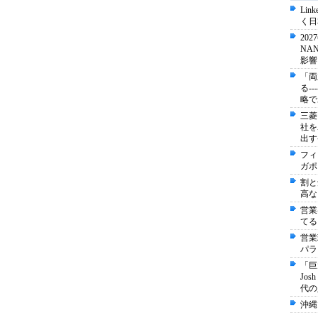
Li
く日
20
NA
影響
「両
る-
略で
三菱
社を
出す
フィ
ガポ
割と
高な
営業
てる
営業
パラ
「巨
Jo
代の
沖縄