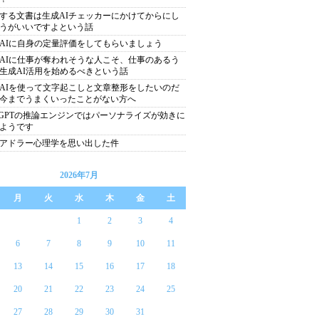
する文書は生成AIチェッカーにかけてからにし
うがいいですよという話
AIに自身の定量評価をしてもらいましょう
AIに仕事が奪われそうな人こそ、仕事のあるう
生成AI活用を始めるべきという話
AIを使って文字起こしと文章整形をしたいのだ
今までうまくいったことがない方へ
atGPTの推論エンジンではパーソナライズが効きに
ようです
アドラー心理学を思い出した件
2026年7月
月
火
水
木
金
土
1
2
3
4
6
7
8
9
10
11
13
14
15
16
17
18
20
21
22
23
24
25
27
28
29
30
31