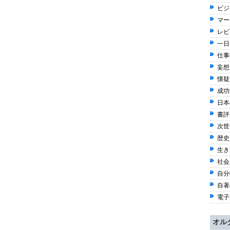
ビジ
マー
レビ
一日一
仕事術
妄想 
懐疑派
成功哲
日本
書評 
次世
歴史 
生き方
社会
自分軸
自著
電子書
オル