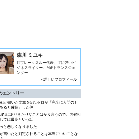
森川 ミユキ
ITブレークスルー代表、ITに強いビ
ジネスライター、MtFトランスジェ
ンダー
» 詳しいプロフィール
のエントリー
AIが書いた文章をGPTゼロが「完全に人間のも
あると確信」した件
atGPTはありきたりなことばかり言うので、内省相
しては最高という話
っと悲しくなりました
が書いたと判定されることは本当にいいことな
？