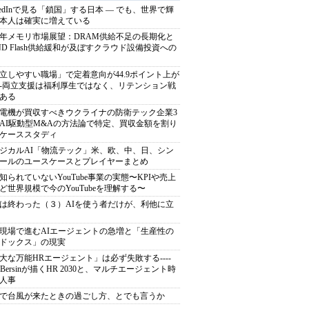
nkedInで見る「鎖国」する日本 ― でも、世界で輝
本人は確実に増えている
27年メモリ市場展望：DRAM供給不足の長期化と
ND Flash供給緩和が及ぼすクラウド設備投資への
立しやすい職場」で定着意向が44.9ポイント上が
---両立支援は福利厚生ではなく、リテンション戦
ある
電機が買収すべきウクライナの防衛テック企業3
AI駆動型M&Aの方法論で特定、買収金額を割り
ケーススタディ
ジカルAI「物流テック」米、欧、中、日、シン
ールのユースケースとプレイヤーまとめ
知られていないYouTube事業の実態〜KPIや売上
ど世界規模で今のYouTubeを理解する〜
は終わった（３）AIを使う者だけが、利他に立
現場で進むAIエージェントの急増と「生産性の
ドックス」の現実
大な万能HRエージェント」は必ず失敗する----
sh Bersinが描くHR 2030と、マルチエージェント時
人事
で台風が来たときの過ごし方、とでも言うか