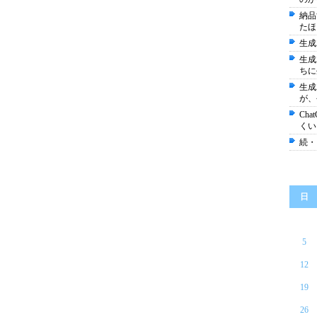
納品
たほ
生成
生成
ちに
生成
が、
Ch
くい
続・
日
5
12
19
26