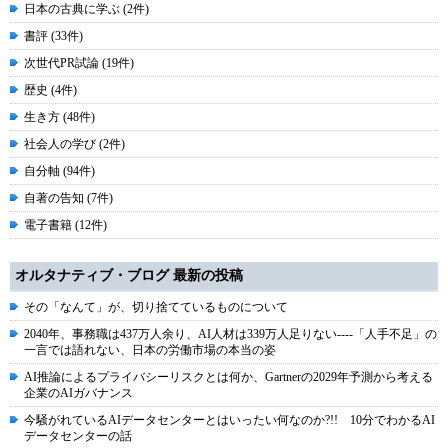
日本の古典に学ぶ (2件)
書評 (33件)
次世代PR試論 (19件)
歴史 (4件)
生き方 (48件)
社会人の学び (2件)
自分軸 (94件)
自著の告知 (7件)
電子書籍 (12件)
オルタナティブ・ブログ 最新の投稿
その「なんて」が、切り捨てているものについて
2040年、事務職は437万人余り、AI人材は339万人足りない----「人手不足」の
一言では語れない、日本の労働市場の本当の姿
AI推論によるプライバシーリスクとは何か、Gartnerの2029年予測から考える
企業のAIガバナンス
今騒がれているAIデータセンターとはいったい何なのか?!! 10分でわかるAI
データセンターの話