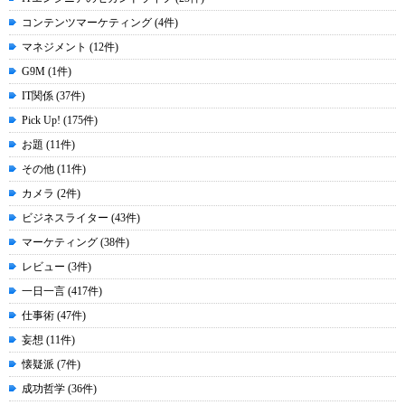
コンテンツマーケティング (4件)
マネジメント (12件)
G9M (1件)
IT関係 (37件)
Pick Up! (175件)
お題 (11件)
その他 (11件)
カメラ (2件)
ビジネスライター (43件)
マーケティング (38件)
レビュー (3件)
一日一言 (417件)
仕事術 (47件)
妄想 (11件)
懐疑派 (7件)
成功哲学 (36件)