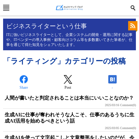
ビジネスライターという仕事
ITに強いビジネスライターとして、企業システムの開発・運用に関する記事
や、ITベンダーの導入事例・顧客向けコラム等を多数書いてきた筆者が、仕
事を通じて得た知見をシェアいたします。
「ライティング」カテゴリーの投稿
Share
Post
-
人間が書いたと判定されることは本当にいいことなのか？
2025/03/16
Comment(0)
生成AIに仕事が奪われそうな人こそ、仕事のあるうちに生
成AI活用を始めるべきという話
2025/03/05
Comment(0)
生成AIを使って文字起こしと文章整形をしたいのだが、今