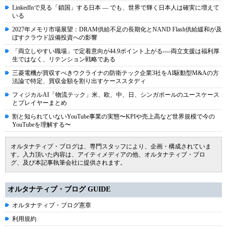
LinkedInで見る「鎖国」する日本 ― でも、世界で輝く日本人は確実に増えて
いる
2027年メモリ市場展望：DRAM供給不足の長期化とNAND Flash供給緩和が及
ぼすクラウド設備投資への影響
「両立しやすい職場」で定着意向が44.9ポイント上がる----両立支援は福利厚
生ではなく、リテンション戦略である
三菱電機が買収すべきウクライナの防衛テック企業3社をAI駆動型M&Aの方
法論で特定、買収金額を割り出すケーススタディ
フィジカルAI「物流テック」米、欧、中、日、シンガポールのユースケース
とプレイヤーまとめ
割と知られていないYouTube事業の実態〜KPIや売上高など世界規模で今の
YouTubeを理解する〜
オルタナティブ・ブログは、専門スタッフにより、企画・構成されていま
す。入力頂いた内容は、アイティメディアの他、オルタナティブ・ブロ
グ、及び本記事執筆会社に提供されます。
オルタナティブ・ブログ GUIDE
オルタナティブ・ブログ憲章
利用規約