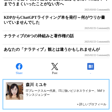
までうまくいったことがない方へ
2025/03/03
Comment(0)
KDPからChatGPTライティング本を発行～何がウリか書
いていませんでした
2025/02/25
Comment(0)
ナラティブの8つの枠組みと著作権の話
2025/02/23
Comment(0)
あなたの「ナラティブ」観とは違うかもしれませんが
2025/02/22
Comment(0)
Share
Post
-
森川 ミユキ
ITブレークスルー代表、ITに強いビジネスライター、MtFト
ランスジェンダー
» 詳しいプロフィール