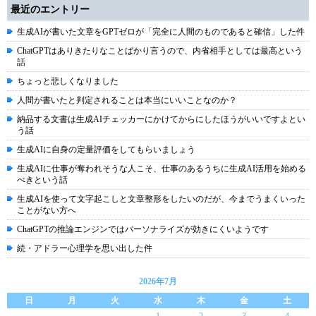
最近のエントリー
生成AIが書いた文章をGPTゼロが「完全に人間のものであると確信」した件
ChatGPTはありきたりなことばかり言うので、内省相手としては最高という
話
ちょっと悲しくなりました
人間が書いたと判定されることは本当にいいことなのか？
納品する文書は生成AIチェッカーにかけてからにしたほうがいいですよとい
う話
生成AIに自身の定量評価をしてもらいましょう
生成AIに仕事が奪われそうな人こそ、仕事のあるうちに生成AI活用を始める
べきという話
生成AIを使って文字起こしと文章整形をしたいのだが、今までうまくいった
ことがない方へ
ChatGPTの推論エンジンではパーソナライズが効きにくいようです
続・アドラー心理学を思い出した件
2026年7月
日
月
火
水
木
金
土