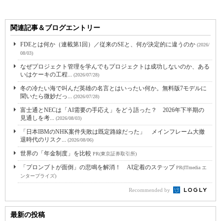
関連記事＆ブログエントリー
FDEとは何か（連載第1回）／従来のSEと、何が決定的に違うのか
(2026/
08/03)
なぜプロジェクト管理を学んでもプロジェクトは成功しないのか、ある
いはケーキの工程...
(2026/07/28)
冬の冷たい海で叫んだ英雄の名言とはいったい何か。無料版7モデルに
聞いたら微妙だっ...
(2026/07/28)
富士通とNECは「AI需要の手応え」をどう語った？ 2026年下半期の
見通しを考...
(2026/08/03)
「日本IBMのNHK案件失敗は既定路線だった」 メインフレーム大撤
退時代のリスク...
(2026/08/06)
世界の「年金制度」を比較
PR(東京証券取引所)
「プロンプトが面倒」の悲鳴を解消！ AI定着のステップ
PR(ITmedia エ
ンタープライズ)
Recommended by
最新の投稿