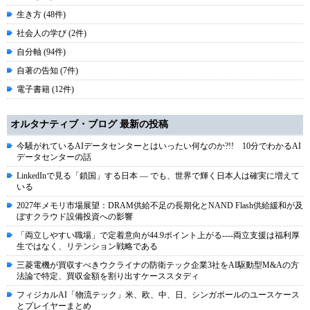
生き方 (48件)
社会人の学び (2件)
自分軸 (94件)
自著の告知 (7件)
電子書籍 (12件)
オルタナティブ・ブログ 最新の投稿
今騒がれているAIデータセンターとはいったい何なのか?!! 10分でわかるAI
データセンターの話
LinkedInで見る「鎖国」する日本 ― でも、世界で輝く日本人は確実に増えて
いる
2027年メモリ市場展望：DRAM供給不足の長期化とNAND Flash供給緩和が及
ぼすクラウド設備投資への影響
「両立しやすい職場」で定着意向が44.9ポイント上がる----両立支援は福利厚
生ではなく、リテンション戦略である
三菱電機が買収すべきウクライナの防衛テック企業3社をAI駆動型M&Aの方
法論で特定、買収金額を割り出すケーススタディ
フィジカルAI「物流テック」米、欧、中、日、シンガポールのユースケース
とプレイヤーまとめ