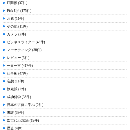
IT関係 (37件)
Pick Up! (175件)
お題 (11件)
その他 (11件)
カメラ (2件)
ビジネスライター (43件)
マーケティング (38件)
レビュー (3件)
一日一言 (417件)
仕事術 (47件)
妄想 (11件)
懐疑派 (7件)
成功哲学 (36件)
日本の古典に学ぶ (2件)
書評 (33件)
次世代PR試論 (19件)
歴史 (4件)