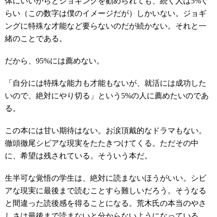
体にいいからとジョギングを勧められても、続く人は5%ぐ
らい（この数字は僕のイメージだが）しかいない。ジョギ
ングに特殊な才能など要らないのだが続かない。それと一
緒のことである。
だから、95%には薦めない。
「自分には特殊な能力も才能もないが、就活には成功した
いので、絶対にやり切る」という5%の人に薦めたいのであ
る。
この本には甘い期待はない。お涙頂戴的なドラマもない。
徹頭徹尾シビアな現実をたたきつけてくる。ただその中
に、希望は残されている。そういう本だ。
生半可な覚悟の学生は、絶対に読まないほうがいい。シビ
アな現実に最後まで読むことすら難しいだろう。そうなる
と間違った読後感を得ることになる。荒木氏の本当のやさ
しさは最後まで読まないと分からないようになっている。