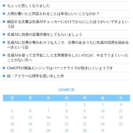
ちょっと悲しくなりました
人間が書いたと判定されることは本当にいいことなのか？
納品する文書は生成AIチェッカーにかけてからにしたほうがいいですよとい
う話
生成AIに自身の定量評価をしてもらいましょう
生成AIに仕事が奪われそうな人こそ、仕事のあるうちに生成AI活用を始める
べきという話
生成AIを使って文字起こしと文章整形をしたいのだが、今までうまくいった
ことがない方へ
ChatGPTの推論エンジンではパーソナライズが効きにくいようです
続・アドラー心理学を思い出した件
2026年7月
日
月
火
水
木
金
土
1
2
3
4
5
6
7
8
9
10
11
12
13
14
15
16
17
18
19
20
21
22
23
24
25
26
27
28
29
30
31