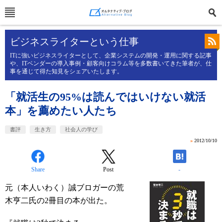
ビジネスライターという仕事
ITに強いビジネスライターとして、企業システムの開発・運用に関する記事
や、ITベンダーの導入事例・顧客向けコラム等を多数書いてきた筆者が、仕
事を通じて得た知見をシェアいたします。
「就活生の95%は読んではいけない就活
本」を薦めたい人たち
書評
生き方
社会人の学び
»
2012/10/10
Share
Post
-
元（本人いわく）誠ブロガーの荒
木亨二氏の2冊目の本が出た。