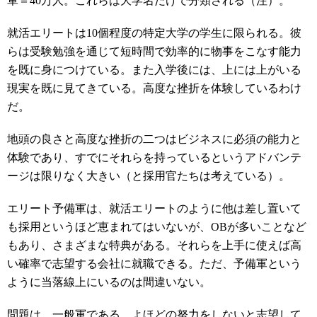
軍＝40万人。これらは大学名だけで分類される（注）。
就活エリートは10個程度の特定大学の学生に限られる。彼
らは受験勉強を通じて短時間で効率的に物事をこなす能力
を既に身につけている。また入学後には、上には上がいる
現実を既に見てきている。高度な挫折を体験しているわけ
だ。
地頭の良さと高度な挫折の二つはビジネスに必須の能力と
体験であり、すでにそれらを持っているというアドバンテ
ージは限りなく大きい（と採用官たちは考えている）。
エリート予備軍は、就活エリートのように他は差し置いて
も採用というほど恵まれてはいないが、OBが多いことなど
もあり、さまざまな特典がある。それらを上手に使えば高
い確率で志望する会社に就職できる。ただ、予備軍という
ように当落線上にいるのは間違いない。
問題は、一般軍である。よほどの努力をしないと志望して