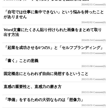
2014/02/15
Comment(0)
「自宅では仕事に集中できない」という悩みを持ったこと
がありません
2014/02/02
Comment(0)
Word文書にたくさん貼り付けられた画像をまとめて取り
出す方法
2014/01/14
Comment(0)
「起業を成功させる6つのS」と「セルフブランディング」
2013/11/23
Comment(0)
「書く」ことの意義
2013/11/08
Comment(0)
固定概念にとらわれず自由に発想するということ
2013/11/05
Comment(0)
直感の重要性と、直感力の磨き方
2013/11/04
Comment(0)
「準備」をするための大切なものは「想像力」
2013/10/31
Comment(0)