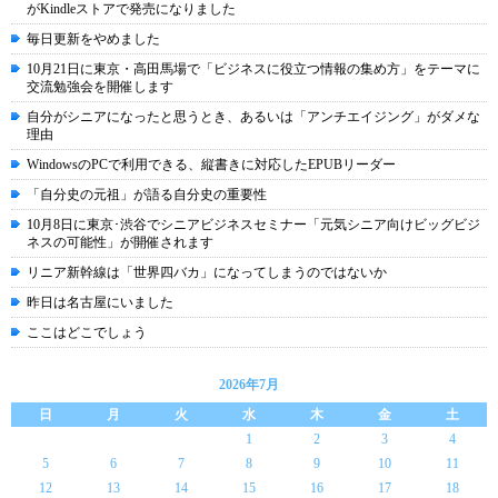
がKindleストアで発売になりました
毎日更新をやめました
10月21日に東京・高田馬場で「ビジネスに役立つ情報の集め方」をテーマに
交流勉強会を開催します
自分がシニアになったと思うとき、あるいは「アンチエイジング」がダメな
理由
WindowsのPCで利用できる、縦書きに対応したEPUBリーダー
「自分史の元祖」が語る自分史の重要性
10月8日に東京･渋谷でシニアビジネスセミナー「元気シニア向けビッグビジ
ネスの可能性」が開催されます
リニア新幹線は「世界四バカ」になってしまうのではないか
昨日は名古屋にいました
ここはどこでしょう
2026年7月
日
月
火
水
木
金
土
1
2
3
4
5
6
7
8
9
10
11
12
13
14
15
16
17
18