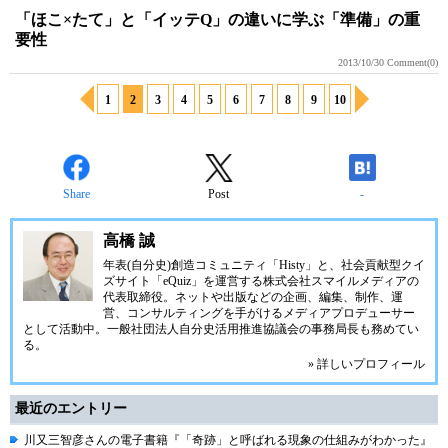
「ほこ×たて」と「イッテQ」の違いに学ぶ「準備」の重
要性
2013/10/30
Comment(0)
1
2
3
4
5
6
7
8
9
10
Share
Post
-
高橋 誠
年表(自分史)創造コミュニティ「
Histy
」と、社会貢献型クイ
ズサイト「
eQuiz
」を運営する
株式会社スマイルメディア
の
代表取締役。ネットや出版などの企画、編集、制作、運
営、コンサルティングを手がけるメディアプロデューサー
として活動中。
一般社団法人自分史活用推進協議会
の事務局長も務めてい
る。
» 詳しいプロフィール
最近のエントリー
川又三智彦さんの電子書籍『「奇跡」と呼ばれる現象の仕組みがわかった』