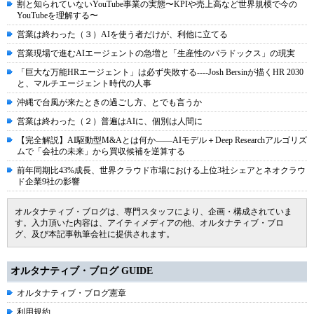
割と知られていないYouTube事業の実態〜KPIや売上高など世界規模で今の
YouTubeを理解する〜
営業は終わった（３）AIを使う者だけが、利他に立てる
営業現場で進むAIエージェントの急増と「生産性のパラドックス」の現実
「巨大な万能HRエージェント」は必ず失敗する----Josh Bersinが描くHR 2030
と、マルチエージェント時代の人事
沖縄で台風が来たときの過ごし方、とでも言うか
営業は終わった（２）普遍はAIに、個別は人間に
【完全解説】AI駆動型M&Aとは何か――AIモデル＋Deep Researchアルゴリズ
ムで「会社の未来」から買収候補を逆算する
前年同期比43%成長、世界クラウド市場における上位3社シェアとネオクラウ
ド企業9社の影響
オルタナティブ・ブログは、専門スタッフにより、企画・構成されていま
す。入力頂いた内容は、アイティメディアの他、オルタナティブ・ブロ
グ、及び本記事執筆会社に提供されます。
オルタナティブ・ブログ GUIDE
オルタナティブ・ブログ憲章
利用規約