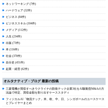
ネットワーキング (7件)
ハードウェア (32件)
ビジネス (84件)
ビジネススキル (104件)
メディア (112件)
人生 (234件)
出版 (73件)
本 (116件)
社会 (370件)
自分史 (451件)
起業・経営 (62件)
オルタナティブ・ブログ 最新の投稿
三菱電機が買収すべきウクライナの防衛テック企業3社をAI駆動型M&Aの方
法論で特定、買収金額を割り出すケーススタディ
フィジカルAI「物流テック」米、欧、中、日、シンガポールのユースケース
とプレイヤーまとめ