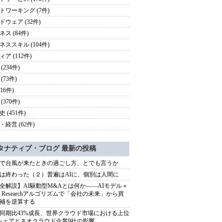
トワーキング (7件)
ドウェア (32件)
ス (84件)
ネススキル (104件)
ア (112件)
(234件)
(73件)
116件)
(370件)
 (451件)
・経営 (62件)
タナティブ・ブログ 最新の投稿
で台風が来たときの過ごし方、とでも言うか
は終わった（２）普遍はAIに、個別は人間に
全解説】AI駆動型M&Aとは何か――AIモデル＋
ep Researchアルゴリズムで「会社の未来」から買
補を逆算する
同期比43%成長、世界クラウド市場における上位
シェアとネオクラウド企業9社の影響