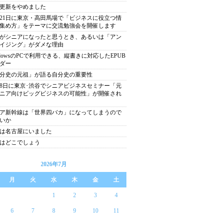
更新をやめました
月21日に東京・高田馬場で「ビジネスに役立つ情
集め方」をテーマに交流勉強会を開催します
がシニアになったと思うとき、あるいは「アン
イジング」がダメな理由
ndowsのPCで利用できる、縦書きに対応したEPUB
ダー
分史の元祖」が語る自分史の重要性
月8日に東京･渋谷でシニアビジネスセミナー「元
ニア向けビッグビジネスの可能性」が開催され
ア新幹線は「世界四バカ」になってしまうので
いか
は名古屋にいました
はどこでしょう
2026年7月
月
火
水
木
金
土
1
2
3
4
6
7
8
9
10
11