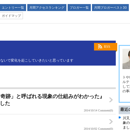
エントリー一覧
月間アクセスランキング
ブロガー一覧
月間ブロガーベスト30
ガイドマップ
RSS
つないで変化を起こしていきたいと思っています
トや
ルテ
して
の事
「奇跡」と呼ばれる現象の仕組みがわかった』
ました
最近
2014/10/14
Comment(0)
川又
象の
まし
2014/10/02
Comment(0)