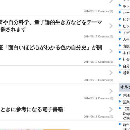
ネッ
2014/09/18
Comment(0)
ハー
ビジネ
経済や自分科学、量子論的生き方などをテーマ
ビジ
開催されます
メディ
2014/09/17
Comment(0)
人生 
出版 
講座「面白いほど心がわかる色の自分史」が開
本 (
社会 
2014/09/16
Comment(0)
自分史
起業
2014/09/15
Comment(0)
オル
沖縄
2014/09/14
Comment(0)
営業
るときに参考になる電子書籍
【完
De
2014/09/13
Comment(0)
収候
前年
3社