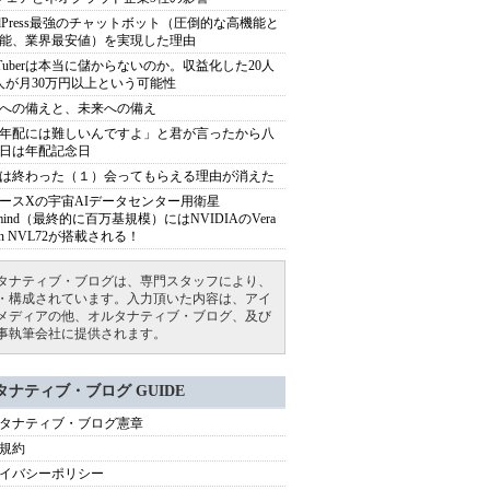
rdPress最強のチャットボット（圧倒的な高機能と
能、業界最安値）を実現した理由
uTuberは本当に儲からないのか。収益化した20人
人が月30万円以上という可能性
への備えと、未来への備え
年配には難しいんですよ」と君が言ったから八
日は年配記念日
は終わった（１）会ってもらえる理由が消えた
ースXの宇宙AIデータセンター用衛星
armind（最終的に百万基規模）にはNVIDIAのVera
bin NVL72が搭載される！
タナティブ・ブログは、専門スタッフにより、
・構成されています。入力頂いた内容は、アイ
メディアの他、オルタナティブ・ブログ、及び
事執筆会社に提供されます。
タナティブ・ブログ GUIDE
タナティブ・ブログ憲章
規約
イバシーポリシー