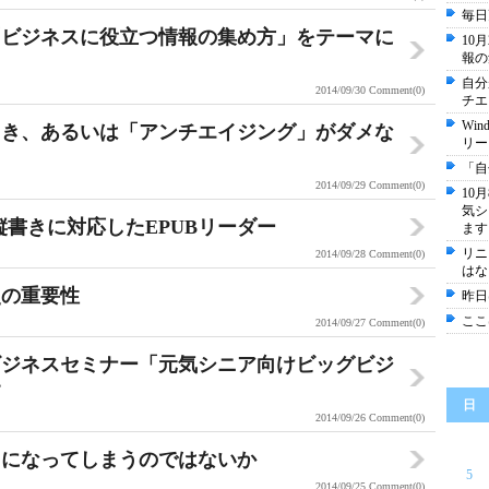
毎日
で「ビジネスに役立つ情報の集め方」をテーマに
10
報の
自分
2014/09/30
Comment(0)
チエ
Wi
とき、あるいは「アンチエイジング」がダメな
リー
「自
2014/09/29
Comment(0)
10
気シ
、縦書きに対応したEPUBリーダー
ます
リニ
2014/09/28
Comment(0)
はな
史の重要性
昨日
ここ
2014/09/27
Comment(0)
アビジネスセミナー「元気シニア向けビッグビジ
す
日
2014/09/26
Comment(0)
」になってしまうのではないか
5
2014/09/25
Comment(0)