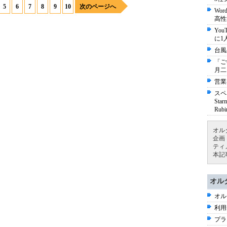
5
6
7
8
9
10
次のページへ
Wo
高性
Yo
に1
台風
「ご
月二
営業
スペ
St
Ru
オル
企画
ティ
本記
オル
オル
利用
プラ