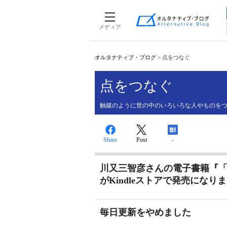
メディア
オルタナティブ・ブログ
>
点をつなぐ
点をつなぐ
触媒のように世の中のいろいろな人やものを
Share
Post
-
川又三智彦さんの電子書籍『
がKindleストアで発売になり
毎日更新をやめました