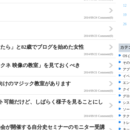
12
19
2014/09/24
Comment(0)
26
2014/09/23
Comment(0)
たら」と82歳でブログを始めた女性
カテ
2014/09/22
Comment(0)
OS 
その他
クネ 映像の教室」を見ておくべき
アプ
2014/09/21
Comment(0)
イベン
者向けのマジック教室があります
エン
クイ
2014/09/20
Comment(0)
グロ
アップデート可能だけど、しばらく様子を見ることにし
シス
ソー
テク
2014/09/19
Comment(0)
トレン
議会が開催する自分史セミナーのモニター受講
ネッ