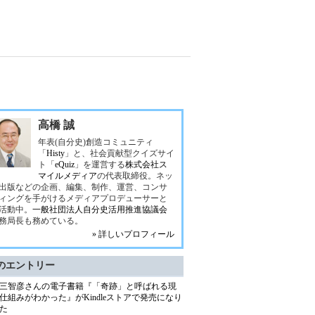
高橋 誠
年表(自分史)創造コミュニティ
「
Histy
」と、社会貢献型クイズサイ
ト「
eQuiz
」を運営する
株式会社ス
マイルメディア
の代表取締役。ネッ
出版などの企画、編集、制作、運営、コンサ
ィングを手がけるメディアプロデューサーと
活動中。
一般社団法人自分史活用推進協議会
務局長も務めている。
» 詳しいプロフィール
のエントリー
三智彦さんの電子書籍『「奇跡」と呼ばれる現
仕組みがわかった』がKindleストアで発売になり
た