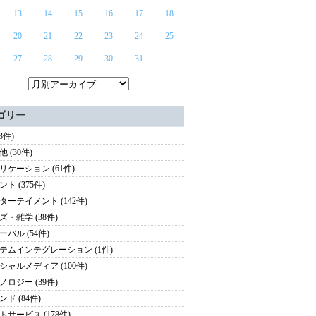
13
14
15
16
17
18
20
21
22
23
24
25
27
28
29
30
31
ゴリー
(3件)
 (30件)
リケーション (61件)
ト (375件)
ターテイメント (142件)
ズ・雑学 (38件)
ーバル (54件)
テムインテグレーション (1件)
シャルメディア (100件)
ノロジー (39件)
ド (84件)
トサービス (178件)