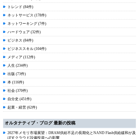
トレンド (84件)
ネットサービス (178件)
ネットワーキング (7件)
ハードウェア (32件)
ビジネス (84件)
ビジネススキル (104件)
メディア (112件)
人生 (234件)
出版 (73件)
本 (116件)
社会 (370件)
自分史 (451件)
起業・経営 (62件)
オルタナティブ・ブログ 最新の投稿
2027年メモリ市場展望：DRAM供給不足の長期化とNAND Flash供給緩和が及
ぼすクラウド設備投資への影響