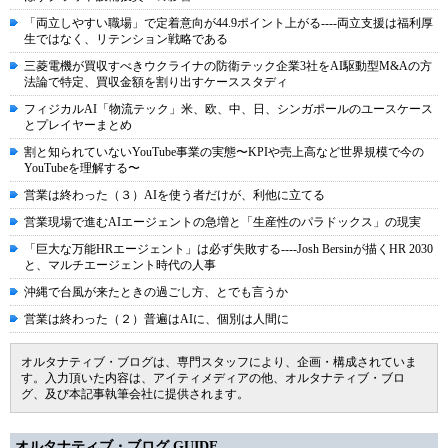
「両立しやすい職場」で定着意向が44.9ポイント上がる----両立支援は福利厚
生ではなく、リテンション戦略である
三菱電機が買収すべきウクライナの防衛テック企業3社をAI駆動型M&Aの方
法論で特定、買収金額を割り出すケーススタディ
フィジカルAI「物流テック」米、欧、中、日、シンガポールのユースケース
とプレイヤーまとめ
割と知られていないYouTube事業の実態〜KPIや売上高など世界規模で今の
YouTubeを理解する〜
営業は終わった（３）AIを使う者だけが、利他に立てる
営業現場で進むAIエージェントの急増と「生産性のパラドックス」の現実
「巨大な万能HRエージェント」は必ず失敗する----Josh Bersinが描くHR 2030
と、マルチエージェント時代の人事
沖縄で台風が来たときの過ごし方、とでも言うか
営業は終わった（２）普遍はAIに、個別は人間に
オルタナティブ・ブログは、専門スタッフにより、企画・構成されていま
す。入力頂いた内容は、アイティメディアの他、オルタナティブ・ブロ
グ、及び本記事執筆会社に提供されます。
オルタナティブ・ブログ GUIDE