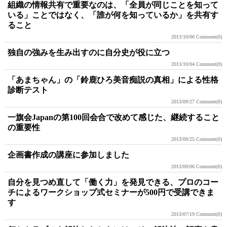
組織の情報共有で重要なのは、「全員が同じことを知って
いる」ことではなく、「誰が何を知っているか」を共有す
ること
2013/10/06
Comment(0)
独自の強みを生み出すのに自分史が役に立つ
2013/10/04
Comment(0)
「あまちゃん」の「鈴鹿ひろ美音痴説の真相」による性格
診断テスト
2013/09/27
Comment(0)
一旗会Japanの第100回会合で改めて感じた、継続すること
の重要性
2013/09/25
Comment(0)
企画書作成の講座に参加しました
2013/09/06
Comment(0)
自分を見つめ直して「働く力」を発見できる、プロのコー
チによるワークショップ式セミナーが500円で受講できま
す
2013/07/19
Comment(0)