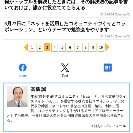
何かトラブルを解決したときには、その解決法の記事を書
いておけば、誰かに役立ててもらえる
2013/06/24
Comment(0)
6月27日に「ネットを活用したコミュニティづくりとコラ
ボレーション」というテーマで勉強会をやります
2013/06/21
Comment(0)
1
2
3
4
5
6
7
8
9
10
Share
Post
-
高橋 誠
年表(自分史)創造コミュニティ「
Histy
」と、社会貢献型クイ
ズサイト「
eQuiz
」を運営する
株式会社スマイルメディア
の
代表取締役。ネットや出版などの企画、編集、制作、運
営、コンサルティングを手がけるメディアプロデューサー
として活動中。
一般社団法人自分史活用推進協議会
の事務局長も務めてい
る。
» 詳しいプロフィール