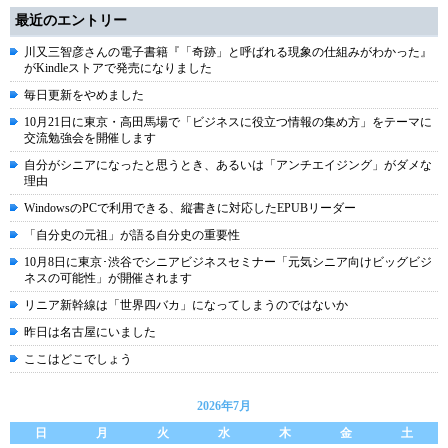
最近のエントリー
川又三智彦さんの電子書籍『「奇跡」と呼ばれる現象の仕組みがわかった』
がKindleストアで発売になりました
毎日更新をやめました
10月21日に東京・高田馬場で「ビジネスに役立つ情報の集め方」をテーマに
交流勉強会を開催します
自分がシニアになったと思うとき、あるいは「アンチエイジング」がダメな
理由
WindowsのPCで利用できる、縦書きに対応したEPUBリーダー
「自分史の元祖」が語る自分史の重要性
10月8日に東京･渋谷でシニアビジネスセミナー「元気シニア向けビッグビジ
ネスの可能性」が開催されます
リニア新幹線は「世界四バカ」になってしまうのではないか
昨日は名古屋にいました
ここはどこでしょう
2026年7月
日
月
火
水
木
金
土