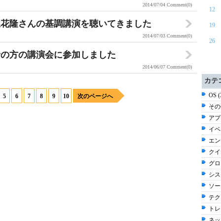
2014/07/04
Comment(0)
12
立花隆さんの基調講演を聴いてきました
19
2014/07/03
Comment(0)
26
者の方の講演会に参加しました
2014/06/07
Comment(0)
カテ
OS 
5
6
7
8
9
10
次のページへ
その他
アプ
イベン
エン
クイ
グロ
シス
ソー
テク
トレン
ネッ