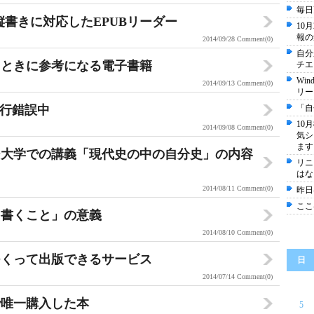
毎日
、縦書きに対応したEPUBリーダー
10
報の
2014/09/28
Comment(0)
自分
るときに参考になる電子書籍
チエ
Wi
2014/09/13
Comment(0)
リー
試行錯誤中
「自
10
2014/09/08
Comment(0)
気シ
ます
ジ大学での講義「現代史の中の自分史」の内容
リニ
はな
2014/08/11
Comment(0)
昨日
ここ
を書くこと」の意義
2014/08/10
Comment(0)
つくって出版できるサービス
日
2014/07/14
Comment(0)
で唯一購入した本
5