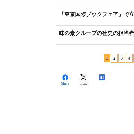
「東京国際ブックフェア」で
味の素グループの社史の担当
1
2
3
4
Share
Post
-