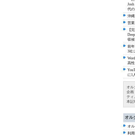
Jo
代の
沖縄
営業
【完
De
収候
前年
3社
Wo
高性
Yo
に1
オル
企画
ティ
本記
オル
オル
利用