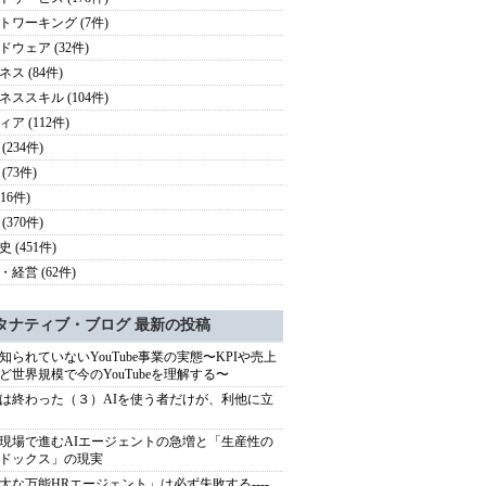
トワーキング (7件)
ドウェア (32件)
ス (84件)
ネススキル (104件)
ア (112件)
(234件)
(73件)
116件)
(370件)
 (451件)
・経営 (62件)
タナティブ・ブログ 最新の投稿
知られていないYouTube事業の実態〜KPIや売上
ど世界規模で今のYouTubeを理解する〜
は終わった（３）AIを使う者だけが、利他に立
現場で進むAIエージェントの急増と「生産性の
ドックス」の現実
大な万能HRエージェント」は必ず失敗する----