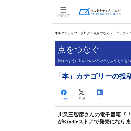
メディア
オルタナティブ・ブログ
>
点をつなぐ
>
「本」カテ
点をつなぐ
触媒のように世の中のいろいろな人やものを
「本」カテゴリーの投
Share
Post
-
川又三智彦さんの電子書籍『
がKindleストアで発売になり