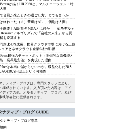
sh Bersinが描くHR 2030と、マルチエージェント時
人事
で台風が来たときの過ごし方、とでも言うか
は終わった（２）普遍はAIに、個別は人間に
全解説】AI駆動型M&Aとは何か――AIモデル＋
ep Researchアルゴリズムで「会社の未来」から買
補を逆算する
同期比43%成長、世界クラウド市場における上位
シェアとネオクラウド企業9社の影響
rdPress最強のチャットボット（圧倒的な高機能と
能、業界最安値）を実現した理由
uTuberは本当に儲からないのか。収益化した20人
人が月30万円以上という可能性
タナティブ・ブログは、専門スタッフにより、
・構成されています。入力頂いた内容は、アイ
メディアの他、オルタナティブ・ブログ、及び
事執筆会社に提供されます。
タナティブ・ブログ GUIDE
タナティブ・ブログ憲章
規約