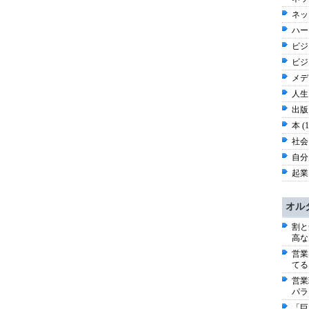
ネッ
ハー
ビジネ
ビジ
メディ
人生 
出版 
本 (
社会 
自分史
起業
オル
割と
高な
営業
てる
営業
パラ
「巨