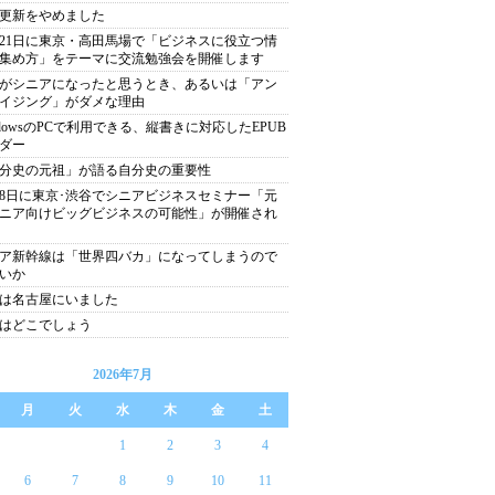
更新をやめました
月21日に東京・高田馬場で「ビジネスに役立つ情
集め方」をテーマに交流勉強会を開催します
がシニアになったと思うとき、あるいは「アン
イジング」がダメな理由
ndowsのPCで利用できる、縦書きに対応したEPUB
ダー
分史の元祖」が語る自分史の重要性
月8日に東京･渋谷でシニアビジネスセミナー「元
ニア向けビッグビジネスの可能性」が開催され
ア新幹線は「世界四バカ」になってしまうので
いか
は名古屋にいました
はどこでしょう
2026年7月
月
火
水
木
金
土
1
2
3
4
6
7
8
9
10
11