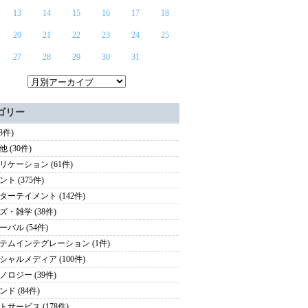
13
14
15
16
17
18
20
21
22
23
24
25
27
28
29
30
31
ゴリー
(3件)
 (30件)
リケーション (61件)
ト (375件)
ターテイメント (142件)
ズ・雑学 (38件)
ーバル (54件)
テムインテグレーション (1件)
シャルメディア (100件)
ノロジー (39件)
ド (84件)
トサービス (178件)