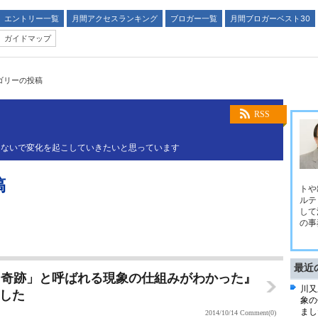
エントリー一覧
月間アクセスランキング
ブロガー一覧
月間ブロガーベスト30
ガイドマップ
ゴリーの投稿
RSS
つないで変化を起こしていきたいと思っています
稿
トや
ルテ
して
の事
最近
「奇跡」と呼ばれる現象の仕組みがわかった』
川又
ました
象の
まし
2014/10/14
Comment(0)