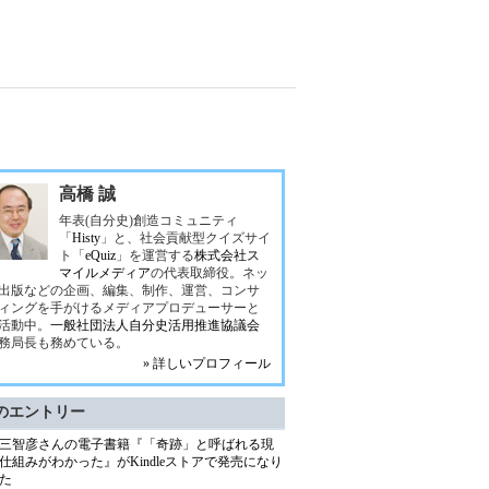
高橋 誠
年表(自分史)創造コミュニティ
「
Histy
」と、社会貢献型クイズサイ
ト「
eQuiz
」を運営する
株式会社ス
マイルメディア
の代表取締役。ネッ
出版などの企画、編集、制作、運営、コンサ
ィングを手がけるメディアプロデューサーと
活動中。
一般社団法人自分史活用推進協議会
務局長も務めている。
» 詳しいプロフィール
のエントリー
三智彦さんの電子書籍『「奇跡」と呼ばれる現
仕組みがわかった』がKindleストアで発売になり
た