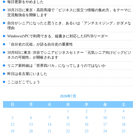
毎日更新をやめました
10月21日に東京・高田馬場で「ビジネスに役立つ情報の集め方」をテーマに
交流勉強会を開催します
自分がシニアになったと思うとき、あるいは「アンチエイジング」がダメな
理由
WindowsのPCで利用できる、縦書きに対応したEPUBリーダー
「自分史の元祖」が語る自分史の重要性
10月8日に東京･渋谷でシニアビジネスセミナー「元気シニア向けビッグビジ
ネスの可能性」が開催されます
リニア新幹線は「世界四バカ」になってしまうのではないか
昨日は名古屋にいました
ここはどこでしょう
2026年7月
日
月
火
水
木
金
土
1
2
3
4
5
6
7
8
9
10
11
12
13
14
15
16
17
18
19
20
21
22
23
24
25