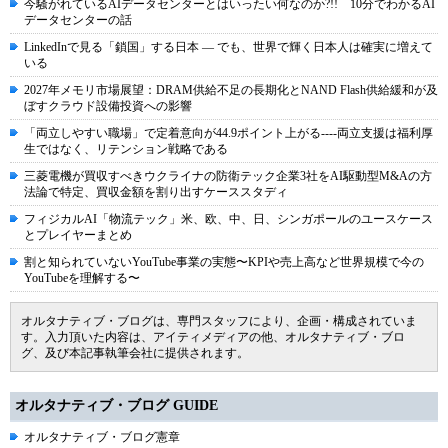
今騒がれているAIデータセンターとはいったい何なのか?!! 10分でわかるAI
データセンターの話
LinkedInで見る「鎖国」する日本 ― でも、世界で輝く日本人は確実に増えて
いる
2027年メモリ市場展望：DRAM供給不足の長期化とNAND Flash供給緩和が及
ぼすクラウド設備投資への影響
「両立しやすい職場」で定着意向が44.9ポイント上がる----両立支援は福利厚
生ではなく、リテンション戦略である
三菱電機が買収すべきウクライナの防衛テック企業3社をAI駆動型M&Aの方
法論で特定、買収金額を割り出すケーススタディ
フィジカルAI「物流テック」米、欧、中、日、シンガポールのユースケース
とプレイヤーまとめ
割と知られていないYouTube事業の実態〜KPIや売上高など世界規模で今の
YouTubeを理解する〜
オルタナティブ・ブログは、専門スタッフにより、企画・構成されていま
す。入力頂いた内容は、アイティメディアの他、オルタナティブ・ブロ
グ、及び本記事執筆会社に提供されます。
オルタナティブ・ブログ GUIDE
オルタナティブ・ブログ憲章