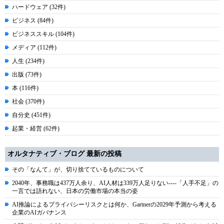
ハードウェア (32件)
ビジネス (84件)
ビジネススキル (104件)
メディア (112件)
人生 (234件)
出版 (73件)
本 (116件)
社会 (370件)
自分史 (451件)
起業・経営 (62件)
オルタナティブ・ブログ 最新の投稿
その「なんて」が、切り捨てているものについて
2040年、事務職は437万人余り、AI人材は339万人足りない----「人手不足」の
一言では語れない、日本の労働市場の本当の姿
AI推論によるプライバシーリスクとは何か、Gartnerの2029年予測から考える
企業のAIガバナンス