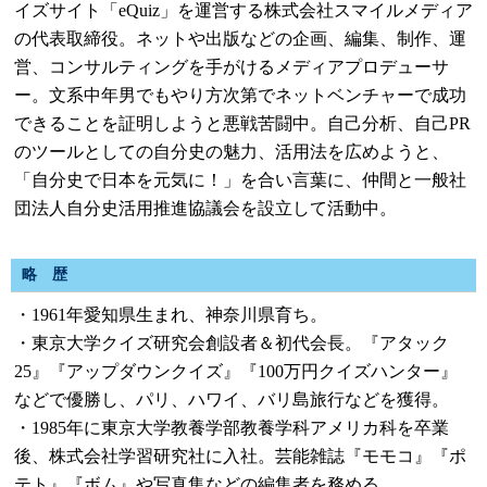
イズサイト「eQuiz」を運営する株式会社スマイルメディア
の代表取締役。ネットや出版などの企画、編集、制作、運
営、コンサルティングを手がけるメディアプロデューサ
ー。文系中年男でもやり方次第でネットベンチャーで成功
できることを証明しようと悪戦苦闘中。自己分析、自己PR
のツールとしての自分史の魅力、活用法を広めようと、
「自分史で日本を元気に！」を合い言葉に、仲間と一般社
団法人自分史活用推進協議会を設立して活動中。
略 歴
・1961年愛知県生まれ、神奈川県育ち。
・東京大学クイズ研究会創設者＆初代会長。『アタック
25』『アップダウンクイズ』『100万円クイズハンター』
などで優勝し、パリ、ハワイ、バリ島旅行などを獲得。
・1985年に東京大学教養学部教養学科アメリカ科を卒業
後、株式会社学習研究社に入社。芸能雑誌『モモコ』『ポ
テト』『ボム』や写真集などの編集者を務める。