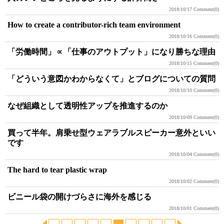
2018/10/17
Comment(0)
How to create a contributor-rich team environment
2018/10/16
Comment(0)
「労働時間」∝「仕事のアウトプット」になり勝ちな理由
2018/10/15
Comment(0)
「どういう意図かわからなくて」とブログについての質問
2018/10/10
Comment(0)
なぜ組織として透明性アップを推進するのか
2018/10/09
Comment(0)
買って半年。肩乗せ型ウェアラブルスピーカー意外といい
です
2018/10/04
Comment(0)
The hard to tear plastic wrap
2018/10/02
Comment(0)
ビニール袋の開けづらさに海外を感じる
2018/10/01
Comment(0)