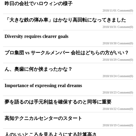
昨日の会社でハロウィンの様子
2018/11/01
Comment(0)
「大きな鉄の弾み車」はかなり高回転になってきました
2018/10/31
Comment(0)
Diversity requires clearer goals
2018/10/30
Comment(0)
プロ集団 vs サークルメンバー 会社はどちらの方がいい？
2018/10/29
Comment(0)
ん、奥歯に何か挟まったかな？
2018/10/24
Comment(0)
Importance of expressing real dreams
2018/10/23
Comment(0)
夢を語るのは手元利益を確保するのと同等に重要
2018/10/22
Comment(0)
高知テクニカルセンターのスタート
2018/10/19
Comment(0)
人のいいところを見るようにする計算高さ