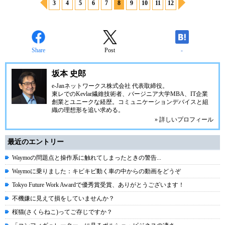
3
4
5
6
7
8
9
10
11
12
Share
Post
-
坂本 史郎
e-Janネットワークス株式会社
代表取締役。
東レでのKevlar繊維技術者、
バージニア大学MBA
、IT企業
創業とユニークな経歴。
コミュニケーション
デバイスと組
織の理想形を追い求める。
» 詳しいプロフィール
最近のエントリー
Waymoの問題点と操作系に触れてしまったときの警告...
Waymoに乗りました：キビキビ動く車の中からの動画をどうぞ
Tokyo Future Work Awardで優秀賞受賞、ありがとうございます！
不機嫌に見えて損をしていませんか？
桜猫(さくらねこ)ってご存じですか？