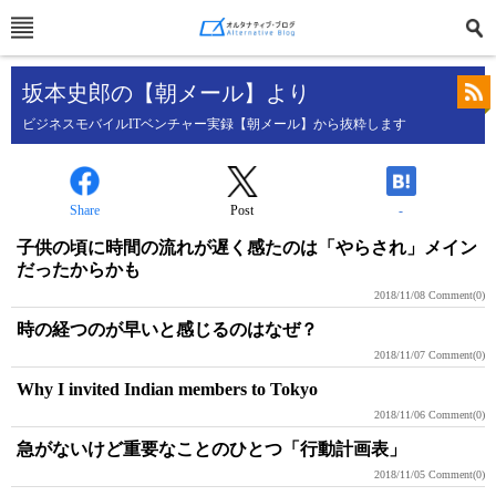
坂本史郎の【朝メール】より
ビジネスモバイルITベンチャー実録【朝メール】から抜粋します
Share
Post
-
子供の頃に時間の流れが遅く感たのは「やらされ」メイン
だったからかも
2018/11/08
Comment(0)
時の経つのが早いと感じるのはなぜ？
2018/11/07
Comment(0)
Why I invited Indian members to Tokyo
2018/11/06
Comment(0)
急がないけど重要なことのひとつ「行動計画表」
2018/11/05
Comment(0)