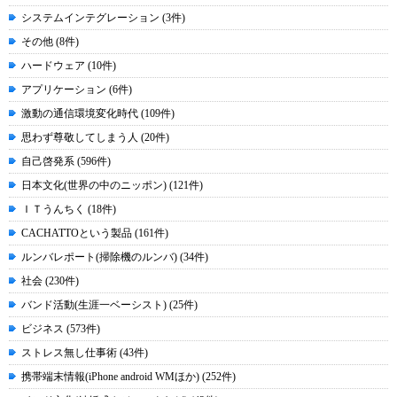
システムインテグレーション (3件)
その他 (8件)
ハードウェア (10件)
アプリケーション (6件)
激動の通信環境変化時代 (109件)
思わず尊敬してしまう人 (20件)
自己啓発系 (596件)
日本文化(世界の中のニッポン) (121件)
ＩＴうんちく (18件)
CACHATTOという製品 (161件)
ルンバレポート(掃除機のルンバ) (34件)
社会 (230件)
バンド活動(生涯一ベーシスト) (25件)
ビジネス (573件)
ストレス無し仕事術 (43件)
携帯端末情報(iPhone android WMほか) (252件)