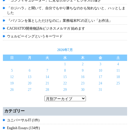
「コンフィギュレーター」に見るポルシェ・ビジネスの凄さ
「ロジハラ」と聞いて、自分でもやり勝ちなのかも知れないと、ハッとしま
した
『パソコンを落としただけなのに』業務端末PCの正しい「お作法」
CACHATTO開発物語&ビジネスメルマガ 始めます
ウェルビーイングというキーワード
2026年7月
日
月
火
水
木
金
土
1
2
3
4
5
6
7
8
9
10
11
12
13
14
15
16
17
18
19
20
21
22
23
24
25
26
27
28
29
30
31
カテゴリー
ユニバーサルIT (1件)
English Essays (134件)