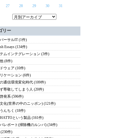
27
28
29
30
31
ゴリー
バーサルIT (1件)
ish Essays (134件)
テムインテグレーション (3件)
 (8件)
ドウェア (10件)
リケーション (6件)
の通信環境変化時代 (109件)
ず尊敬してしまう人 (20件)
啓発系 (596件)
文化(世界の中のニッポン) (121件)
うんちく (18件)
HATTOという製品 (161件)
バレポート(掃除機のルンバ) (34件)
(230件)