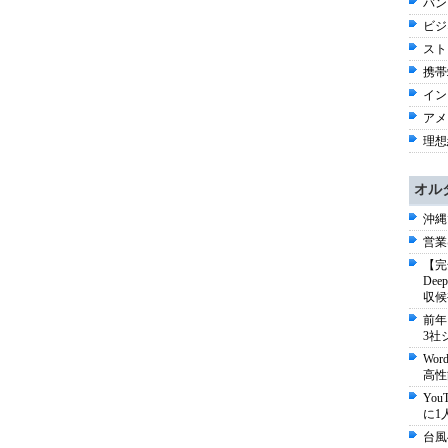
バン
ビジネ
スト
携帯端
イン
アメリ
理想
オル
沖縄
営業
【完
De
収候
前年
3社
Wo
高性
Yo
に1
台風