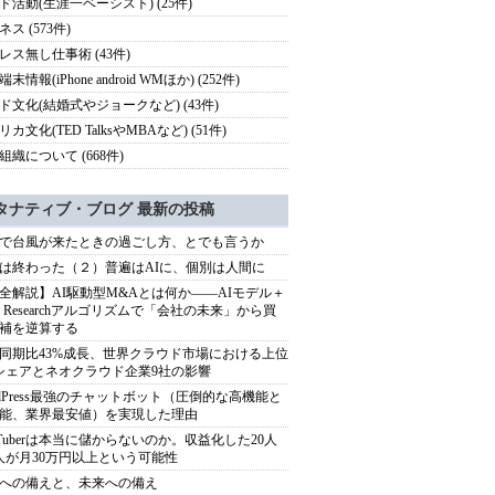
ド活動(生涯一ベーシスト) (25件)
ス (573件)
レス無し仕事術 (43件)
末情報(iPhone android WMほか) (252件)
ド文化(結婚式やジョークなど) (43件)
カ文化(TED TalksやMBAなど) (51件)
組織について (668件)
タナティブ・ブログ 最新の投稿
で台風が来たときの過ごし方、とでも言うか
は終わった（２）普遍はAIに、個別は人間に
全解説】AI駆動型M&Aとは何か――AIモデル＋
ep Researchアルゴリズムで「会社の未来」から買
補を逆算する
同期比43%成長、世界クラウド市場における上位
シェアとネオクラウド企業9社の影響
rdPress最強のチャットボット（圧倒的な高機能と
能、業界最安値）を実現した理由
uTuberは本当に儲からないのか。収益化した20人
人が月30万円以上という可能性
への備えと、未来への備え