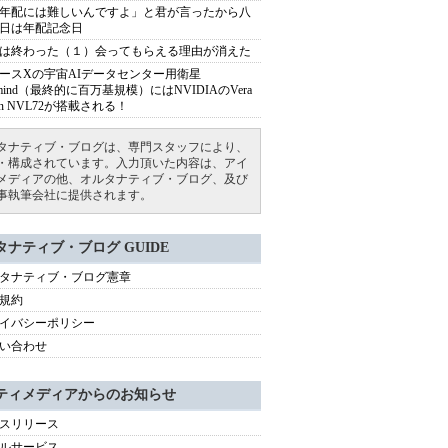
年配には難しいんですよ」と君が言ったから八
日は年配記念日
は終わった（１）会ってもらえる理由が消えた
ースXの宇宙AIデータセンター用衛星
armind（最終的に百万基規模）にはNVIDIAのVera
bin NVL72が搭載される！
タナティブ・ブログは、専門スタッフにより、
・構成されています。入力頂いた内容は、アイ
メディアの他、オルタナティブ・ブログ、及び
事執筆会社に提供されます。
タナティブ・ブログ GUIDE
タナティブ・ブログ憲章
規約
イバシーポリシー
い合わせ
ティメディアからのお知らせ
スリリース
ルサービス