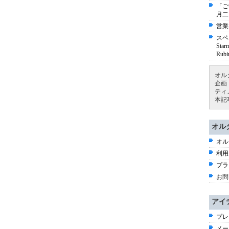
「ご
月二
営業
スペ
St
Ru
オル
企画
ティ
本記
オル
オル
利用
プラ
お問
アイ
プレ
メー