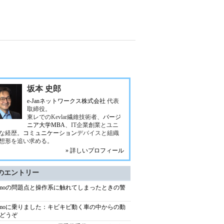
坂本 史郎
e-Janネットワークス株式会社
代表
取締役。
東レでのKevlar繊維技術者、
バージ
ニア大学MBA
、IT企業創業とユニ
な経歴。
コミュニケーション
デバイスと組織
想形を追い求める。
» 詳しいプロフィール
のエントリー
ymoの問題点と操作系に触れてしまったときの警
ymoに乗りました：キビキビ動く車の中からの動
どうぞ