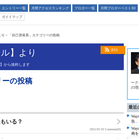
エントリー一覧
月間アクセスランキング
ブロガー一覧
月間ブロガーベスト30
ガイドマップ
より
>
「自己啓発系」カテゴリーの投稿
ール】より
RSS
ル】から抜粋します
リーの投稿
ーク
の理
最近
Wa
人もいる？
告...
Wa
2021/01/10
Comment(0)
画を