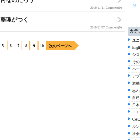
て何なのだろう
26
2019/11/11
Comment(0)
の整理がつく
2019/11/07
Comment(0)
カテ
ユニ
5
6
7
8
9
10
次のページへ
Engl
シス
その他
ハー
アプ
激動
思わ
自己
日本
ＩＴ
CAC
ルン
社会 