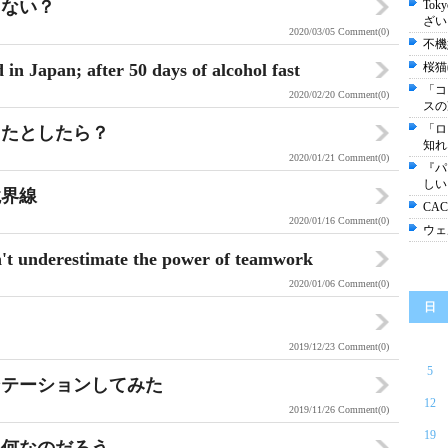
きない？
Tok
ざい
2020/03/05
Comment(0)
不機
in Japan; after 50 days of alcohol fast
桜猫
「コ
2020/02/20
Comment(0)
スの
「ロ
ったとしたら？
知れ
2020/01/21
Comment(0)
『パ
しい
境界線
CA
2020/01/16
Comment(0)
ウェ
estimate the power of teamwork
2020/01/06
Comment(0)
日
2019/12/23
Comment(0)
5
ンテーションしてみた
12
2019/11/26
Comment(0)
19