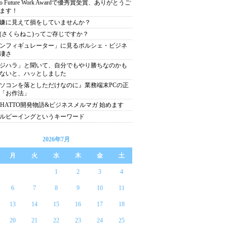
yo Future Work Awardで優秀賞受賞、ありがとうご
ます！
嫌に見えて損をしていませんか？
(さくらねこ)ってご存じですか？
ンフィギュレーター」に見るポルシェ・ビジネ
凄さ
ジハラ」と聞いて、自分でもやり勝ちなのかも
ないと、ハッとしました
ソコンを落としただけなのに』業務端末PCの正
「お作法」
CHATTO開発物語&ビジネスメルマガ 始めます
ルビーイングというキーワード
2026年7月
月
火
水
木
金
土
1
2
3
4
6
7
8
9
10
11
13
14
15
16
17
18
20
21
22
23
24
25