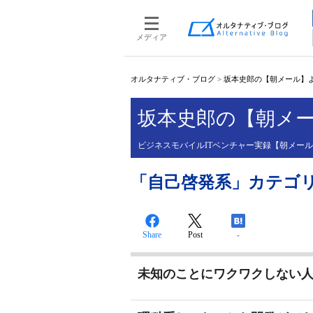
メディア
オルタナティブ・ブログ
>
坂本史郎の【朝メール】
坂本史郎の【朝メ
ビジネスモバイルITベンチャー実録【朝メー
「自己啓発系」カテゴ
Share
Post
-
未知のことにワクワクしない