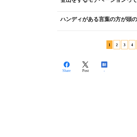
登山をするモチベーションっ
ハンディがある言葉の方が頭
1
2
3
4
Share
Post
-