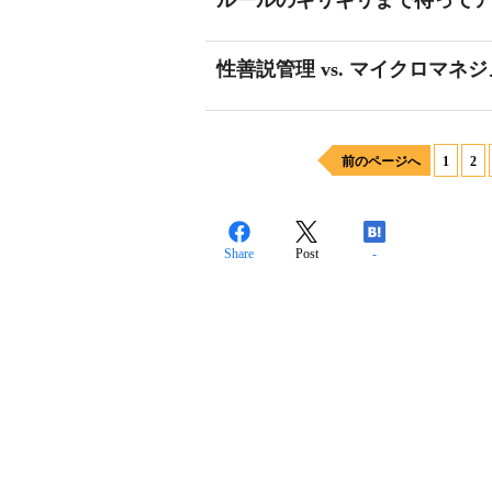
ルールのギリギリまで待ってアク
性善説管理 vs. マイクロマネジ
前のページへ
1
2
Share
Post
-