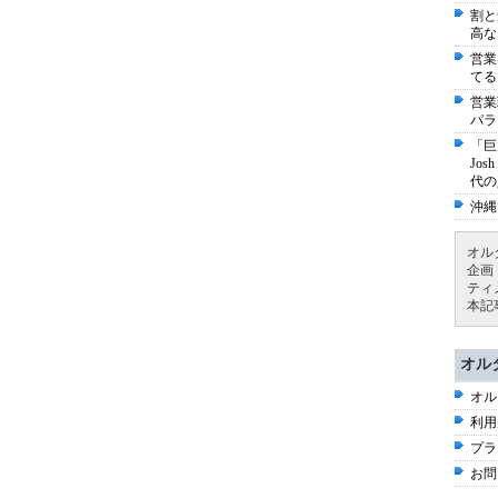
割と
高な
営業
てる
営業
パラ
「巨
Jo
代の
沖縄
オル
企画
ティ
本記
オル
オル
利用
プラ
お問