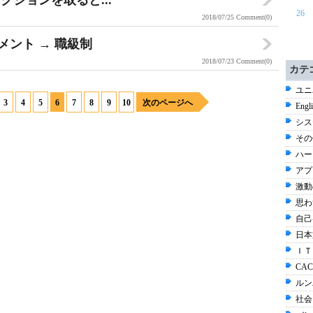
ションを取ると...
26
2018/07/25
Comment(0)
メント → 職級制
2018/07/23
Comment(0)
カテ
ユニ
3
4
5
6
7
8
9
10
次のページへ
Engl
シス
その他
ハー
アプ
激動
思わ
自己
日本
ＩＴ
CAC
ルン
社会 