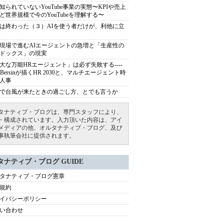
知られていないYouTube事業の実態〜KPIや売上
ど世界規模で今のYouTubeを理解する〜
は終わった（３）AIを使う者だけが、利他に立
現場で進むAIエージェントの急増と「生産性の
ドックス」の現実
大な万能HRエージェント」は必ず失敗する----
sh Bersinが描くHR 2030と、マルチエージェント時
人事
で台風が来たときの過ごし方、とでも言うか
タナティブ・ブログは、専門スタッフにより、
・構成されています。入力頂いた内容は、アイ
メディアの他、オルタナティブ・ブログ、及び
事執筆会社に提供されます。
タナティブ・ブログ GUIDE
タナティブ・ブログ憲章
規約
イバシーポリシー
い合わせ