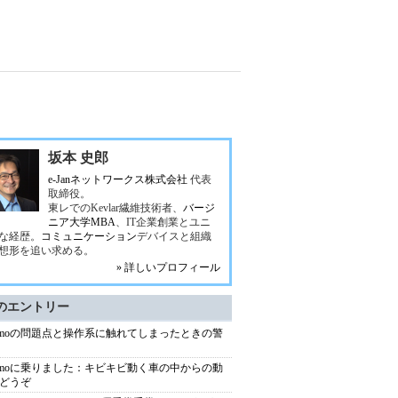
坂本 史郎
e-Janネットワークス株式会社
代表
取締役。
東レでのKevlar繊維技術者、
バージ
ニア大学MBA
、IT企業創業とユニ
な経歴。
コミュニケーション
デバイスと組織
想形を追い求める。
» 詳しいプロフィール
のエントリー
ymoの問題点と操作系に触れてしまったときの警
ymoに乗りました：キビキビ動く車の中からの動
どうぞ