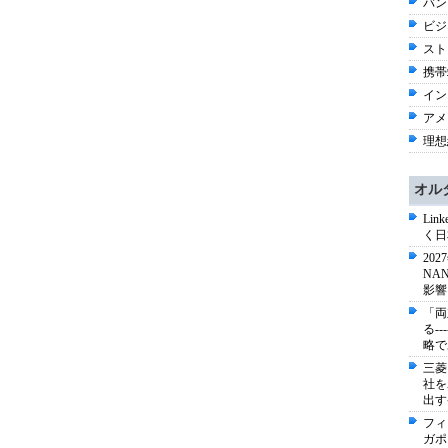
バン
ビジネ
スト
携帯端
イン
アメリ
理想
オル
Li
く日
20
NA
影響
「両
る-
略で
三菱
社を
出す
フィ
ガポ