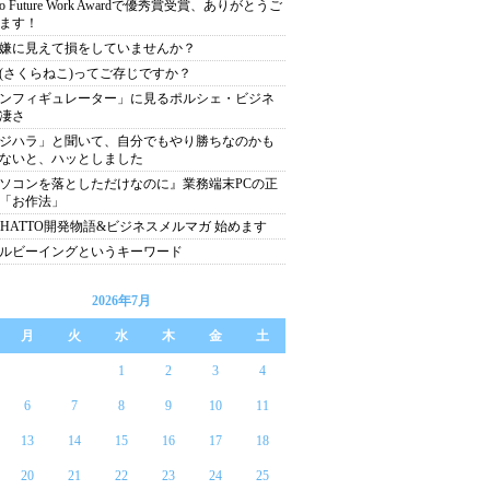
yo Future Work Awardで優秀賞受賞、ありがとうご
ます！
嫌に見えて損をしていませんか？
(さくらねこ)ってご存じですか？
ンフィギュレーター」に見るポルシェ・ビジネ
凄さ
ジハラ」と聞いて、自分でもやり勝ちなのかも
ないと、ハッとしました
ソコンを落としただけなのに』業務端末PCの正
「お作法」
CHATTO開発物語&ビジネスメルマガ 始めます
ルビーイングというキーワード
2026年7月
月
火
水
木
金
土
1
2
3
4
6
7
8
9
10
11
13
14
15
16
17
18
20
21
22
23
24
25