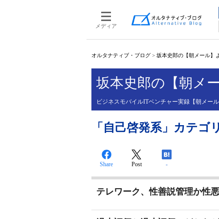
メディア
オルタナティブ・ブログ
>
坂本史郎の【朝メール】
坂本史郎の【朝メ
ビジネスモバイルITベンチャー実録【朝メー
「自己啓発系」カテゴリーの
Share
Post
-
テレワーク、性善説管理か性