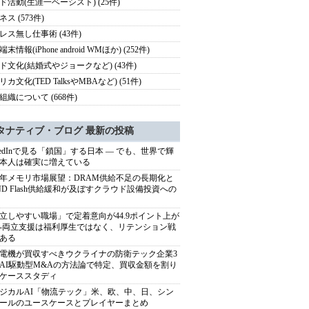
ド活動(生涯一ベーシスト) (25件)
ス (573件)
レス無し仕事術 (43件)
末情報(iPhone android WMほか) (252件)
ド文化(結婚式やジョークなど) (43件)
カ文化(TED TalksやMBAなど) (51件)
組織について (668件)
タナティブ・ブログ 最新の投稿
nkedInで見る「鎖国」する日本 ― でも、世界で輝
本人は確実に増えている
27年メモリ市場展望：DRAM供給不足の長期化と
ND Flash供給緩和が及ぼすクラウド設備投資への
立しやすい職場」で定着意向が44.9ポイント上が
---両立支援は福利厚生ではなく、リテンション戦
ある
電機が買収すべきウクライナの防衛テック企業3
AI駆動型M&Aの方法論で特定、買収金額を割り
ケーススタディ
ジカルAI「物流テック」米、欧、中、日、シン
ールのユースケースとプレイヤーまとめ