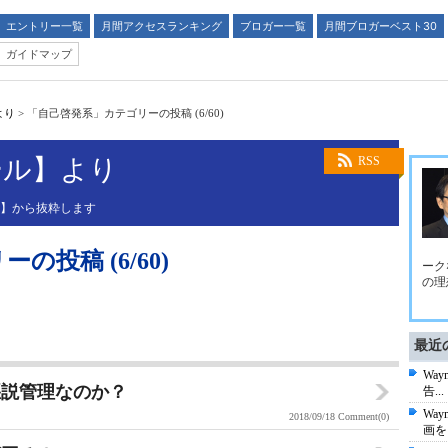
エントリー一覧
月間アクセスランキング
ブロガー一覧
月間ブロガーベスト30
ガイドマップ
より
>
「自己啓発系」カテゴリーの投稿 (6/60)
ール】より
RSS
ル】から抜粋します
投稿 (6/60)
ーク
の理
最近
Wa
悪説管理なのか？
告...
Wa
2018/09/18
Comment(0)
画を