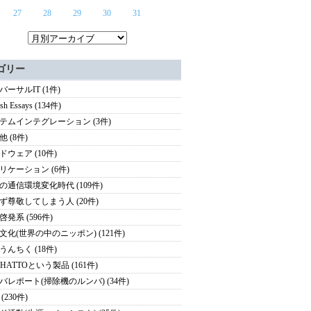
27
28
29
30
31
ゴリー
バーサルIT (1件)
ish Essays (134件)
テムインテグレーション (3件)
 (8件)
ドウェア (10件)
リケーション (6件)
の通信環境変化時代 (109件)
ず尊敬してしまう人 (20件)
啓発系 (596件)
文化(世界の中のニッポン) (121件)
うんちく (18件)
HATTOという製品 (161件)
バレポート(掃除機のルンバ) (34件)
(230件)