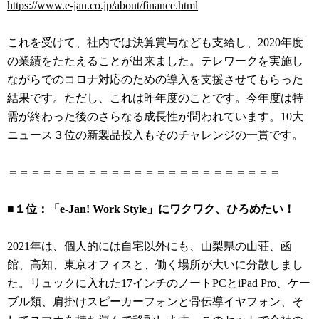
https://www.e-jan.co.jp/about/finance.html
これを受けて、社内では決算賞与なども支給し、2020年度
の業績をたたえることが出来ました。テレワークを実施し
ながらでのコロナ対応のための導入を支援させてもらった
結果です。ただし、これは昨年度のことです。今年度は特
需が終わった後のさらなる成長性が問われています。10大
ニュース３位の新製品投入もそのチャレンジの一貫です。
＝＝＝＝＝＝＝＝＝＝＝＝＝＝＝＝＝＝＝＝＝＝＝＝
■１位：「e-Jan! Work Style」にワクワク、ひろめたい！
2021年は、個人的には自宅以外にも、山梨県の山荘、函
館、高知、東京オフィスと、働く場所が大いに分散しまし
た。リュックに入れた17インチのノートPCとiPad Pro、ケー
ブル類、肩掛けスピーカーフォンと骨伝導イヤフォン、そ