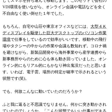
してスマホを持ち運んで移動します。このセットで会社の
VDI環境を使いながら、オンライン会議や電話などを全く
不自由なく使い倒せた１年でした。
もちろん、自宅や山荘や東京オフィスなどには、
大型４Ｋ
ディスプレイを駆使した巨大デスクトップのパソコン作業
環境
で仕事をしているので効率がいいです。移動中の飛行
場やタクシーの中からの作業や会議も数知れず。コロナ禍
を避けながら、新製品開発やら海外事業やら産学連携やら
新事務所やらのために心も体も動き回っていました。オン
ライン的にもリアル的にもかなり神出鬼没だったと思いま
す。いわば、電子雲。場所の特定が確率で示されるという
状態です(笑)。
でも、何故こんなに動いていたのだろうか？
ふと我に返ると不思議でなりません。何かに突き動かされ
ていたのでしょうか。「こんな状態でもいい仕事がデキる