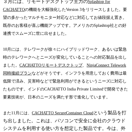
３月には、リモートデスクトップ主力の
Splashtop for
CACHATTO
の機能を大幅強化したVersion 3をリリースしました。要
望の多かったマルチモニター対応などに対応してお値段据え置き。
既存のお客様が喜ぶ機能アップです。アメリカのSplashtop社との好
連携でスムーズに世に出せました。
10月には、テレワークが徐々にハイブリッドワーク、あるいは緊急
時のテレワークへとニーズが変化していることへの対応製品を出し
ました。
CACHATTOリモートデスクトップ
、
NinjaConnect Telework
同時接続プラン
などがそうです。インフラを用意しておく費用は最
低限で済み、災害時などで緊急利用ができるというニーズに対応し
たものです。インドのCACHATTO India Private Limitedで開発できた
要素技術が、日本のニーズを満たす形で進化しています。
という製品を打
また11月には、
CACHATTO SecureContainer Cloud
ち出しました。これは、パソコンで安全に会社のクラウド
システムを利用する使い方を想定した製品です。今は、外