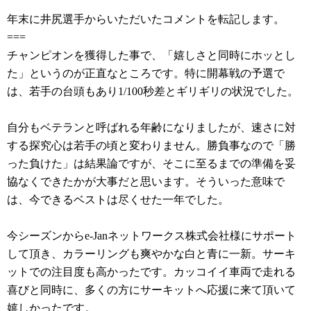
年末に井尻選手からいただいたコメントを転記します。
===
チャンピオンを獲得した事で、「嬉しさと同時にホッとし
た」というのが正直なところです。特に開幕戦の予選で
は、若手の台頭もあり1/100秒差とギリギリの状況でした。
自分もベテランと呼ばれる年齢になりましたが、速さに対
する探究心は若手の頃と変わりません。勝負事なので「勝
った負けた」は結果論ですが、そこに至るまでの準備を妥
協なくできたかが大事だと思います。そういった意味で
は、今できるベストは尽くせた一年でした。
今シーズンからe-Janネットワークス株式会社様にサポート
して頂き、カラーリングも爽やかな白と青に一新。サーキ
ットでの注目度も高かったです。カッコイイ車両で走れる
喜びと同時に、多くの方にサーキットへ応援に来て頂いて
嬉しかったです。