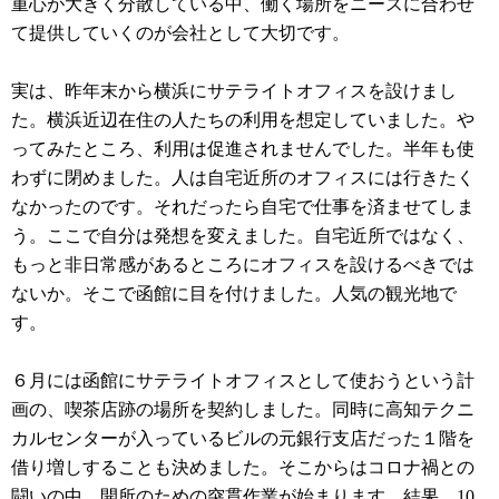
重心が大きく分散している中、働く場所をニーズに合わせ
て提供していくのが会社として大切です。
実は、昨年末から横浜にサテライトオフィスを設けまし
た。横浜近辺在住の人たちの利用を想定していました。や
ってみたところ、利用は促進されませんでした。半年も使
わずに閉めました。人は自宅近所のオフィスには行きたく
なかったのです。それだったら自宅で仕事を済ませてしま
う。ここで自分は発想を変えました。自宅近所ではなく、
もっと非日常感があるところにオフィスを設けるべきでは
ないか。そこで函館に目を付けました。人気の観光地で
す。
６月には函館にサテライトオフィスとして使おうという計
画の、喫茶店跡の場所を契約しました。同時に高知テクニ
カルセンターが入っているビルの元銀行支店だった１階を
借り増しすることも決めました。そこからはコロナ禍との
闘いの中、開所のための突貫作業が始まります。結果、10