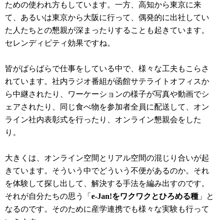
ための使われ方もしています。一方、高知から東京に来
て、あるいは東京から大阪に行って、偶発的に出社してい
た人たちとの懇親が深まったりすることも起きています。
セレンディピティ効果ですね。
皆がばらばらで仕事をしている中で、様々な工夫もこらさ
れています。社内ラジオ番組が函館サテライトオフィスか
ら中継されたり、ワーケーションの様子が写真や動画でシ
ェアされたり、同じ食べ物を参加者全員に配送して、オン
ライン社内表彰式を行ったり、オンライン懇親会をした
り。
大きくは、オンライン空間とリアル空間の混じり合いが起
きています。そういう中でどういう不便があるのか。それ
を体験して探し出して、解決する手法を編み出すのです。
それが自分たちの思う「
e-Jan!をワクワクとひろめる種
」と
なるのです。そのために産学連携でも様々な実験も行って