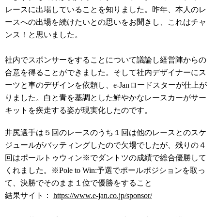
レースに出場していることを知りました。昨年、本人のレ
ースへの出場を続けたいとの思いをお聞きし、これはチャ
ンス！と思いました。
社内でスポンサーをすることについて議論し経営陣からの
合意を得ることができました。そして社内デザイナーにス
ーツと車のデザインを依頼し、e-Janロードスターが仕上が
りました。白と青を基調とした鮮やかなレースカーがサー
キットを疾走する姿が現実化したのです。
井尻選手は５回のレースのうち１回は他のレースとのスケ
ジュールがバッティングしたので欠場でしたが、残りの４
回はポールトゥウィン※でダントツの成績で総合優勝して
くれました。※Pole to Win:予選でポールポジションを取っ
て、決勝でそのまま１位で優勝をすること
結果サイト：
https://www.e-jan.co.jp/sponsor/