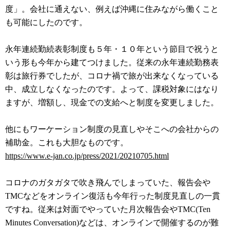
度」。会社に通えない、例えば沖縄に住みながら働くこと
も可能にしたのです。
永年連続勤続表彰制度も５年・１０年という節目で祝うと
いう形も今年から建てつけました。従来の永年連続勤務表
彰は旅行券でしたが、コロナ禍で旅が出来なくなっている
中、成立しなくなったのです。よって、課税対象にはなり
ますが、増額し、現金での支給へと制度を変更しました。
他にもワーケーション制度の見直しやそこへの会社からの
補助金。これも大胆なものです。
https://www.e-jan.co.jp/press/2021/20210705.html
コロナのガタガタで吹き飛んでしまっていた、報告会や
TMCなどをオンライン復活も今年行った制度見直しの一貫
ですね。従来は対面でやっていた月次報告会やTMC(Ten
Minutes Conversation)などは、オンラインで開催するのが難