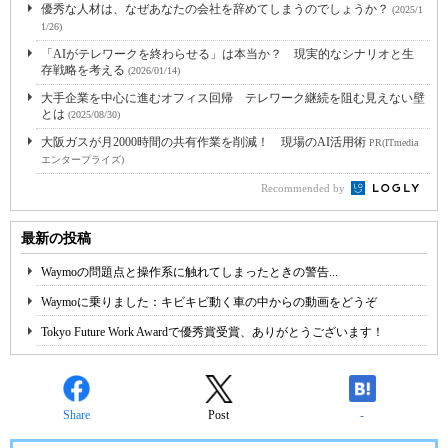
優秀な人材は、なぜあなたの会社を辞めてしまうのでしょうか？
(2025/1
1/26)
「AIがテレワークを終わらせる」は本当か？ 現実的なシナリオと生
存戦略を考える
(2026/01/14)
大手企業を中心に進むオフィス回帰 テレワーク継続を阻む見えない壁
とは
(2025/08/30)
大阪ガスが月2000時間の共有作業を削減！ 現場のAI活用術
PR(ITmedia
エンタープライズ)
Recommended by
最新の投稿
Waymoの問題点と操作系に触れてしまったときの警告...
Waymoに乗りました：キビキビ動く車の中からの動画をどうぞ
Tokyo Future Work Awardで優秀賞受賞、ありがとうございます！
Share
Post
-