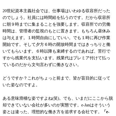
20世紀資本主義社会では、仕事場はいわゆる収容所だった
のでしょう。社員には時間給を払うのです。だから収容所
に朝９時までに集まることを強要します。収容所での労働
時間は、管理者の監視のもとに置きます。もちろん昼休み
は与えます。１時間自由にしていい。でも１時に再び作業
開始です。そして夕方６時の開放時間まではきっちりと働
いてもらいます。６時以降も束縛するのであれば、苦行で
すから残業代を支払います。残業代はプレミア付けて払っ
ているのだから文句言わずに働きなさい。
どうですか？これがちょっと前まで、皆が盲目的に従って
いた姿なのですよ。
ある意味滑稽な姿ですよね(笑)。でも、いまだにここから脱
却できていない会社が多いのが実態です。e-Janはそういう
姿とは違った、理想的な働き方を追求する会社です。
「e-