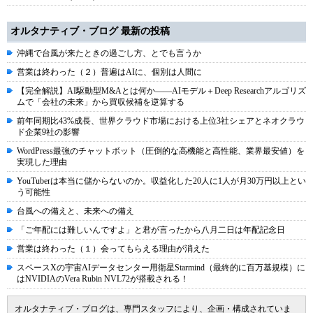
オルタナティブ・ブログ 最新の投稿
沖縄で台風が来たときの過ごし方、とでも言うか
営業は終わった（２）普遍はAIに、個別は人間に
【完全解説】AI駆動型M&Aとは何か――AIモデル＋Deep Researchアルゴリズ
ムで「会社の未来」から買収候補を逆算する
前年同期比43%成長、世界クラウド市場における上位3社シェアとネオクラウ
ド企業9社の影響
WordPress最強のチャットボット（圧倒的な高機能と高性能、業界最安値）を
実現した理由
YouTuberは本当に儲からないのか。収益化した20人に1人が月30万円以上とい
う可能性
台風への備えと、未来への備え
「ご年配には難しいんですよ」と君が言ったから八月二日は年配記念日
営業は終わった（１）会ってもらえる理由が消えた
スペースXの宇宙AIデータセンター用衛星Starmind（最終的に百万基規模）に
はNVIDIAのVera Rubin NVL72が搭載される！
オルタナティブ・ブログは、専門スタッフにより、企画・構成されていま