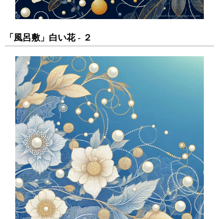
「風呂敷」白い花 - ２