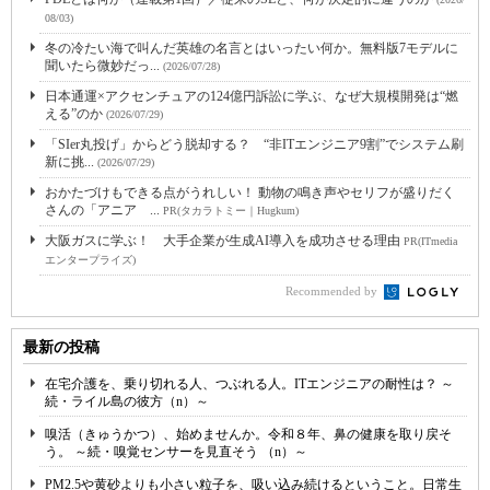
08/03)
冬の冷たい海で叫んだ英雄の名言とはいったい何か。無料版7モデルに
聞いたら微妙だっ...
(2026/07/28)
日本通運×アクセンチュアの124億円訴訟に学ぶ、なぜ大規模開発は“燃
える”のか
(2026/07/29)
「SIer丸投げ」からどう脱却する？ “非ITエンジニア9割”でシステム刷
新に挑...
(2026/07/29)
おかたづけもできる点がうれしい！ 動物の鳴き声やセリフが盛りだく
さんの「アニア ...
PR(タカラトミー｜Hugkum)
大阪ガスに学ぶ！ 大手企業が生成AI導入を成功させる理由
PR(ITmedia
エンタープライズ)
Recommended by
最新の投稿
在宅介護を、乗り切れる人、つぶれる人。ITエンジニアの耐性は？ ～
続・ライル島の彼方（n）～
嗅活（きゅうかつ）、始めませんか。令和８年、鼻の健康を取り戻そ
う。 ～続・嗅覚センサーを見直そう （n）～
PM2.5や黄砂よりも小さい粒子を、吸い込み続けるということ。日常生