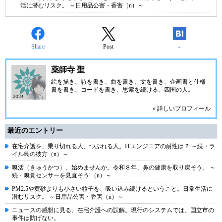
活に潜むリスク。 ～日用品公害・香害（n）～
Share
Post
-
薬師寺 聖
絵を描き、詩を書き、曲を書き、文を書き、企画書と仕様
書を書き、コードを書き、思索を続ける、四国の人。
» 詳しいプロフィール
最近のエントリー
在宅介護を、乗り切れる人、つぶれる人。ITエンジニアの耐性は？ ～続・ラ
イル島の彼方（n）～
嗅活（きゅうかつ）、始めませんか。令和８年、鼻の健康を取り戻そう。 ～
続・嗅覚センサーを見直そう （n）～
PM2.5や黄砂よりも小さい粒子を、吸い込み続けるということ。日常生活に
潜むリスク。 ～日用品公害・香害（n）～
ニュースの感想に見る、在宅介護への誤解。現行のシステムでは、国立市の
事件は防げない。