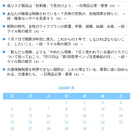
低リスク製品は「目刺激」で見分けよう。 ～日用品公害・香害（n）～
あなたの嗅覚は制御されている！？共有の空気の、自他境界が揺らぐ。 ～
続・嗅覚センサーを見直そう （n）～
昭和の時代、女性のライフプランの変遷。学業、就職、結婚、出産。～続・
ライル島の彼方（n）～
７月７日で開業28年目に突入。これからの１年で、しなければならないこ
と、したいこと。～続・ライル島の彼方（n）～
「飲んだら危険」よりも「やめたら危険」？広く使われている薬のリスクに
ついて知っておこう。7月11日は「第1回世界ベンゾ注意喚起の日」。～続・
ライル島の彼方（n）～
介護保険制度を利用できない国民が、じわり増えている。香害に追い詰めら
れる、介護者たち。 ～日用品公害・香害（n）～
2026年7月
日
月
火
水
木
金
土
1
2
3
4
5
6
7
8
9
10
11
12
13
14
15
16
17
18
19
20
21
22
23
24
25
26
27
28
29
30
31