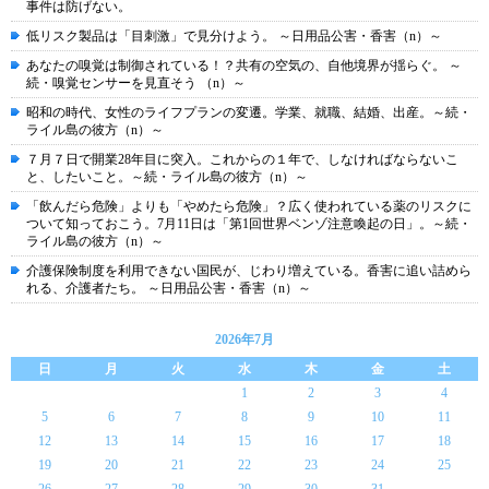
事件は防げない。
低リスク製品は「目刺激」で見分けよう。 ～日用品公害・香害（n）～
あなたの嗅覚は制御されている！？共有の空気の、自他境界が揺らぐ。 ～
続・嗅覚センサーを見直そう （n）～
昭和の時代、女性のライフプランの変遷。学業、就職、結婚、出産。～続・
ライル島の彼方（n）～
７月７日で開業28年目に突入。これからの１年で、しなければならないこ
と、したいこと。～続・ライル島の彼方（n）～
「飲んだら危険」よりも「やめたら危険」？広く使われている薬のリスクに
ついて知っておこう。7月11日は「第1回世界ベンゾ注意喚起の日」。～続・
ライル島の彼方（n）～
介護保険制度を利用できない国民が、じわり増えている。香害に追い詰めら
れる、介護者たち。 ～日用品公害・香害（n）～
2026年7月
日
月
火
水
木
金
土
1
2
3
4
5
6
7
8
9
10
11
12
13
14
15
16
17
18
19
20
21
22
23
24
25
26
27
28
29
30
31