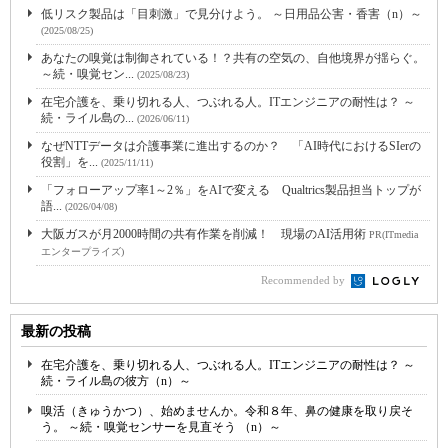
低リスク製品は「目刺激」で見分けよう。 ～日用品公害・香害（n）～
(2025/08/25)
あなたの嗅覚は制御されている！？共有の空気の、自他境界が揺らぐ。
～続・嗅覚セン...
(2025/08/23)
在宅介護を、乗り切れる人、つぶれる人。ITエンジニアの耐性は？ ～
続・ライル島の...
(2026/06/11)
なぜNTTデータは介護事業に進出するのか？ 「AI時代におけるSIerの
役割」を...
(2025/11/11)
「フォローアップ率1～2％」をAIで変える Qualtrics製品担当トップが
語...
(2026/04/08)
大阪ガスが月2000時間の共有作業を削減！ 現場のAI活用術
PR(ITmedia
エンタープライズ)
Recommended by
最新の投稿
在宅介護を、乗り切れる人、つぶれる人。ITエンジニアの耐性は？ ～
続・ライル島の彼方（n）～
嗅活（きゅうかつ）、始めませんか。令和８年、鼻の健康を取り戻そ
う。 ～続・嗅覚センサーを見直そう （n）～