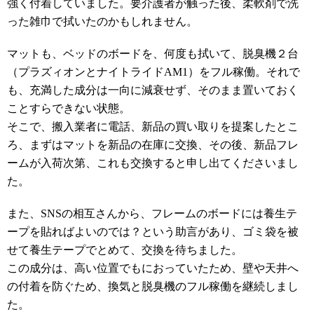
強く付着していました。要介護者が触った後、柔軟剤で洗
った雑巾で拭いたのかもしれません。
マットも、ベッドのボードを、何度も拭いて、脱臭機２台
（プラズィオンとナイトライドAM1）をフル稼働。それで
も、充満した成分は一向に減衰せず、そのまま置いておく
ことすらできない状態。
そこで、搬入業者に電話、新品の買い取りを提案したとこ
ろ、まずはマットを新品の在庫に交換、その後、新品フレ
ームが入荷次第、これも交換すると申し出てくださいまし
た。
また、SNSの相互さんから、フレームのボードには養生テ
ープを貼ればよいのでは？という助言があり、ゴミ袋を被
せて養生テープでとめて、交換を待ちました。
この成分は、高い位置でもにおっていたため、壁や天井へ
の付着を防ぐため、換気と脱臭機のフル稼働を継続しまし
た。