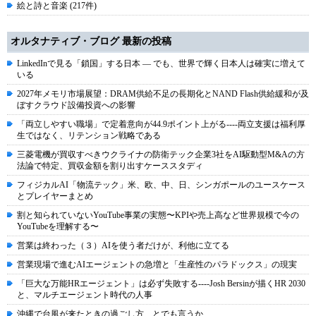
絵と詩と音楽 (217件)
オルタナティブ・ブログ 最新の投稿
LinkedInで見る「鎖国」する日本 ― でも、世界で輝く日本人は確実に増えて
いる
2027年メモリ市場展望：DRAM供給不足の長期化とNAND Flash供給緩和が及
ぼすクラウド設備投資への影響
「両立しやすい職場」で定着意向が44.9ポイント上がる----両立支援は福利厚
生ではなく、リテンション戦略である
三菱電機が買収すべきウクライナの防衛テック企業3社をAI駆動型M&Aの方
法論で特定、買収金額を割り出すケーススタディ
フィジカルAI「物流テック」米、欧、中、日、シンガポールのユースケース
とプレイヤーまとめ
割と知られていないYouTube事業の実態〜KPIや売上高など世界規模で今の
YouTubeを理解する〜
営業は終わった（３）AIを使う者だけが、利他に立てる
営業現場で進むAIエージェントの急増と「生産性のパラドックス」の現実
「巨大な万能HRエージェント」は必ず失敗する----Josh Bersinが描くHR 2030
と、マルチエージェント時代の人事
沖縄で台風が来たときの過ごし方、とでも言うか