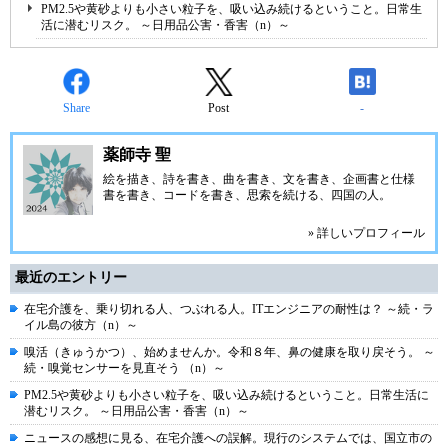
PM2.5や黄砂よりも小さい粒子を、吸い込み続けるということ。日常生
活に潜むリスク。 ～日用品公害・香害（n）～
Share
Post
-
薬師寺 聖
絵を描き、詩を書き、曲を書き、文を書き、企画書と仕様
書を書き、コードを書き、思索を続ける、四国の人。
» 詳しいプロフィール
最近のエントリー
在宅介護を、乗り切れる人、つぶれる人。ITエンジニアの耐性は？ ～続・ラ
イル島の彼方（n）～
嗅活（きゅうかつ）、始めませんか。令和８年、鼻の健康を取り戻そう。 ～
続・嗅覚センサーを見直そう （n）～
PM2.5や黄砂よりも小さい粒子を、吸い込み続けるということ。日常生活に
潜むリスク。 ～日用品公害・香害（n）～
ニュースの感想に見る、在宅介護への誤解。現行のシステムでは、国立市の