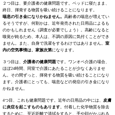
２つ目は、要介護者の健康問題です。ベッドに寝たまま、
終日、揮発する物質を吸い続けることになります。
喘息の引き金になりかねません。
高齢者の喘息が増えてい
るそうですが、何割かは、近年発売された日用品によるも
のかもしれません（調査が必要でしょう）。高齢になると
嗅覚が鈍るため、本人は、不調の原因に気付くことができ
ません。また、自身で洗濯をするわけではありません。
室
内の空気事情は、家族次第
になります。
３つ目は、
介護者の健康問題
です。ワンオペ介護の場合、
ほぼ24時間、同室で介護にあたることが少なくありませ
ん。その間ずっと、揮発する物質を吸い続けることになり
ます。介護者にとっても、喘息などの発症の引き金になり
かねません。
4つ目、これも健康問題です。近年の日用品の中には、
皮膚
に炎症を起こすものもあります
。付着した化学物質を除去
するために、至近距離で清拭をすると、手や顔がかぶれる